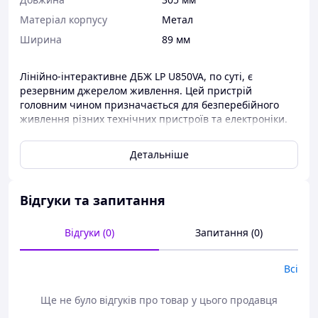
Матеріал корпусу
Метал
Ширина
89 мм
Лінійно-інтерактивне ДБЖ LP U850VA, по суті, є
резервним джерелом живлення. Цей пристрій
головним чином призначається для безперебійного
живлення різних технічних пристроїв та електроніки.
Також, є необхідним при аварійному або раптовому
відключенні основного мережевого електроживлення.
Детальніше
Джерело безперебійного живлення LP U850VA (лінійно-
інтерактивний тип) має показник потужності -
850VA/510W і вхідну напругу - 145-290V. Захисний
Відгуки та запитання
функціонал інтерактивного джерела безперебійного
живлення LP U850VA має наступні типи захисту: від
короткого замикання, стрибків напруги,
Відгуки (0)
Запитання (0)
перевантаження, розряду і надлишкового заряду
батарей. Автопідзарядка пристрою виконується в
Всі
вимкненому стані. Має 2 євророзетки, функції
холодного старту та повторного запуску при
Ще не було відгуків про товар у цього продавця
відновленні напруги в мережі. Якщо Вам необхідно
організувати у вашому будинку або офісі якісну систему