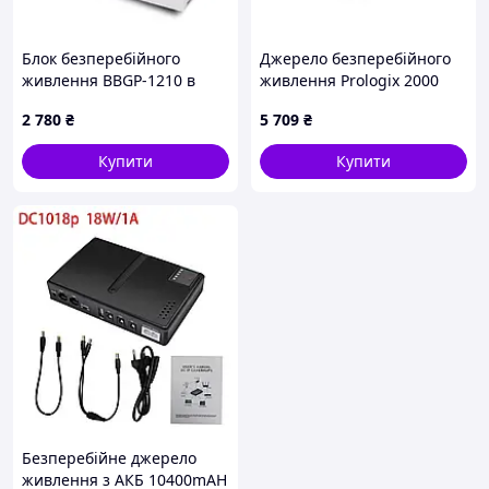
Блок безперебійного
Джерело безперебійного
живлення BBGP-1210 в
живлення Prologix 2000
пластиковому корпусі 12В,
(PLPU2000VA4LCD)
2 780
₴
5 709
₴
10А, під 18Ач акумулятор
Купити
Купити
Безперебійне джерело
живлення з АКБ 10400mAH