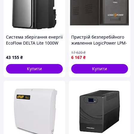
Система зберігання енергії
Пристрій безперебійного
EcoFlow DELTA Lite 1000W
живлення LogicPower LPM-
(Stream Pro)
U1550VA (4989)- ( Мрія )
17 620
₴
(EFSTREAMPRO800W-EU) —
43 155
₴
6 167
₴
Доступний
Купити
Купити