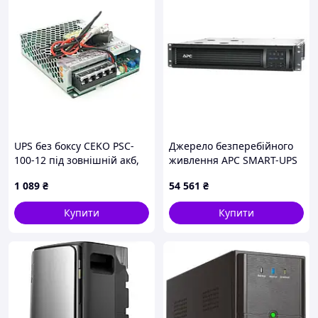
UPS без боксу CEKO PSC-
Джерело безперебійного
100-12 під зовнішній акб,
живлення APC SMART-UPS
потужність 12V(100W),
1000 VA (SMT1000RMI2UC)
1 089
₴
54 561
₴
струм заряду акб 13.8V/2А,
метал, 129×97×30 мм
Купити
Купити