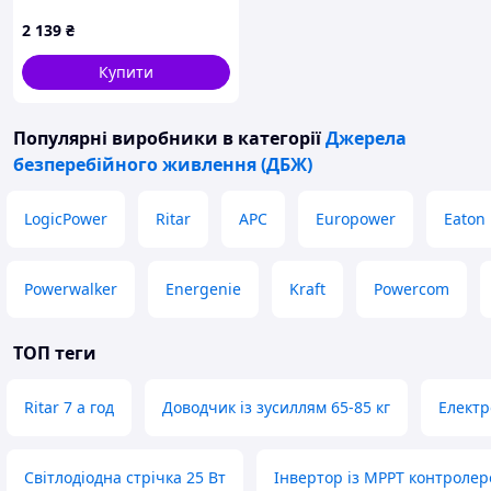
для Wi-Fi роутера UPS, БД
2 139
₴
Купити
Популярні виробники
в категорії
Джерела
безперебійного живлення (ДБЖ)
LogicPower
Ritar
APC
Europower
Eaton
Powerwalker
Energenie
Kraft
Powercom
ТОП теги
Ritar 7 а год
Доводчик із зусиллям 65-85 кг
Електр
Світлодіодна стрічка 25 Вт
Інвертор із MPPT контролер