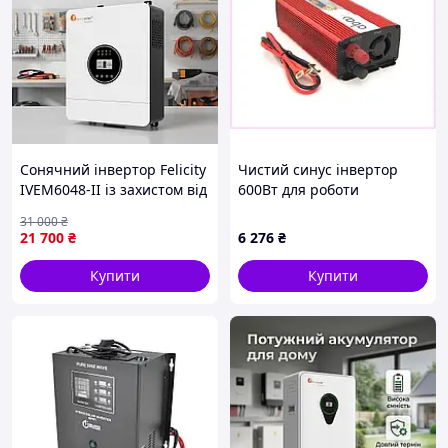
Сонячний інвертор Felicity
Чистий синус інвертор
IVEM6048-II із захистом від
600Вт для роботи
перевантажень та
опалювальної системи
31 000
₴
перегріву для приватного
PX85X14787
21 700
₴
6 276
₴
будинку з акумулятором
Купити
Купити