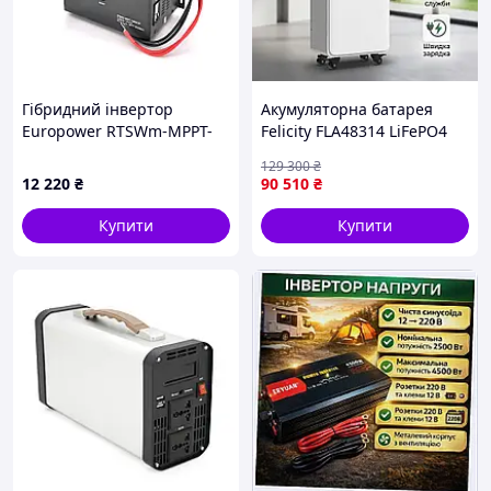
Гібридний інвертор
Акумуляторна батарея
Europower RTSWm-MPPT-
Felicity FLA48314 LiFePO4
1000LCD, 700W, 12V, струм
на 314 Агод з напругою 48
129 300
₴
заряду 10A, 140-275V, MPPT
В та ресурсом 6000 циклів
12 220
₴
90 510
₴
(20/40А, 15-75Vdc)
для автономного дому
Купити
Купити