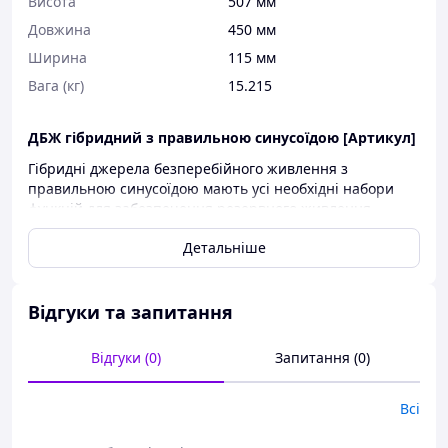
Висота
507 мм
Довжина
450 мм
Ширина
115 мм
Вага (кг)
15.215
ДБЖ гібридний з правильною синусоїдою [Артикул]
Гібридні джерела безперебійного живлення з
правильною синусоїдою мають усі необхідні набори
функцій для забезпечення резервного живлення
електричною енергією приватного будинку, квартири
Детальніше
офісу, складу та інших об'єктів.
UPS з правильною синусоїдою та MPPT
контролером:
Відгуки та запитання
Можна використовувати як інвертор для
сонячних панелей;
Відгуки (0)
Запитання (0)
У комплекті з акумуляторами може
застосовуватися як джерело безперебійного
Всі
живлення;
Може працювати як автономний інвертор без