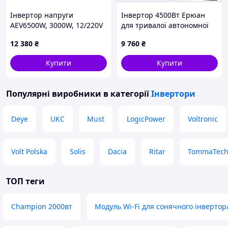
Інвертор напруги
Інвертор 4500Вт Ерюан
AEV6500W, 3000W, 12/220V
для тривалої автономної
з апроксимованою
роботи 8404MP73
12 380
₴
9 760
₴
синусоїдою, 2 універсальні
розетки, 2*USB
Купити
Купити
(DC:5V/2.4A), клемні дроти,
Популярні виробники
в категорії
Інвертори
Deye
UKC
Must
LogicPower
Voltronic
Volt Polska
Solis
Dacia
Ritar
TommaTec
ТОП теги
Champion 2000вт
Модуль Wi-Fi для сонячного інвертор