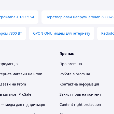
вертора (ДБЖ) з чистою синусоїдою?
втономної роботи ДБЖ скористайтесь онлайн-
троклапан 9-12.5 VA
Перетворювач напруги eryuan 6000w 
я АКБ до ДБЖ зверніться до технічної підтримки за
ером 7800 Вт
GPON ONU модем для інтернету
Redodo
бійного живлення з правильною синусоїдою в
вання в Україні!
Про нас
 продавців
Про prom.ua
тернет-магазин
на Prom
Робота в prom.ua
авати на Prom
Контактна інформація
 каталозі ProSale
Захист прав на контент
 — медіа для підприємців
Content right protection