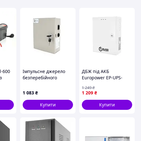
l-600
Імпульсне джерело
ДБЖ під АКБ
з
безперебійного
Europower EP-UPS-
живлення Ritar UPS-
1205(P)
1 249
₴
P12/5/7 4СH DC12-5А
1 083
₴
1 209
₴
Сірий (12146)
Купити
Купити