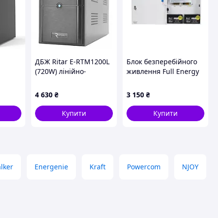
ДБЖ Ritar E-RTM1200L
Блок безперебійного
(720W) лінійно-
живлення Full Energy
інтерактивний
BBG-245
 3000
4 630
₴
3 150
₴
CD
Купити
Купити
lker
Energenie
Kraft
Powercom
NJOY