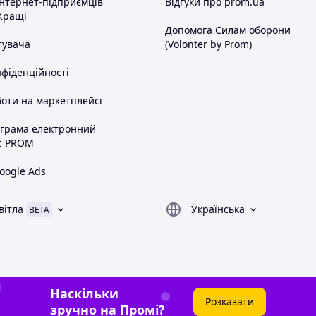
інтернет-підприємців
Відгуки про prom.ua
Кращі
Допомога Силам оборони
тувача
(Volonter by Prom)
нфіденційності
оти на маркетплейсі
ограма електронний
с PROM
oogle Ads
вітла
Українська
BETA
Наскільки
Розказати
зручно на Промі?