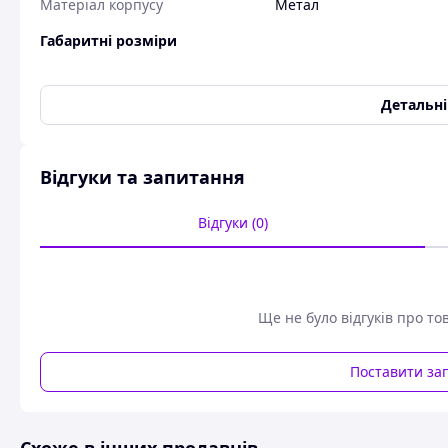
Матеріал корпусу
Метал
Габаритні розміри
Висота
290 мм
Довжина
400 мм
Детальн
Ширина
220 мм
Користувальницькі характеристики
Відгуки та запитання
Вага (кг)
22.9
Відгуки (0)
Тип
лінійно-інтерактивний 
Тип індикації
LCD
Колір
Чорний
Частотний діапазон
50/60
Ще не було відгуків про то
ДБЖ з правильною синусоїдою LPY-B-PSW-6000VA+ (420
Поставити за
Джерела безперебійного живлення (ДБЖ) з правильною с
електрообладнання від акумулятора у разі відключення жи
Форма вихідної напруги у вигляді правильної (чистої) си
для електричної техніки: