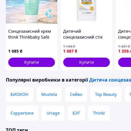
Флакон з розпилювачем 200 мл.
Схожі товари за характеристиками
Сонцезахисний крем
Дитячий
Дитяч
think Thinkbaby Safe
сонцезахисний стік
сонце
Sunscreen SPF 50+ з
SPF50 + Heliocare 360
лосьй
1 144
₴
1 431
₴
оксидом цинку 177 мл
Pediatrics Pediatrics
LABS 
1 085
₴
1 087
₴
1 359
.
Stick SPF50+, 25 г
360º P
Sunsc
Купити
Купити
Популярні виробники
в категорії
Дитяча сонцеза
БИОКОН
Mustela
Сяйво
Top Beauty
Coppertone
Uriage
БЭТ
Think!
ТОП теги