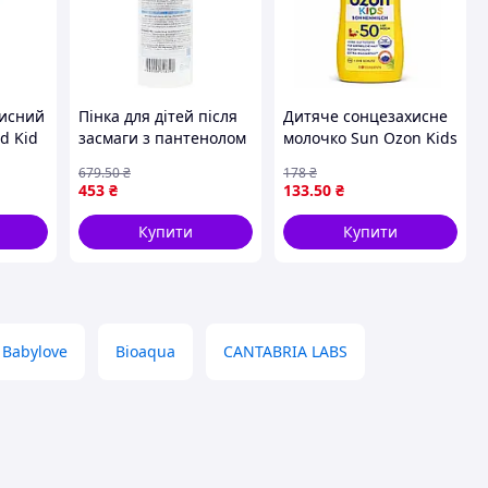
хисний
Пінка для дітей після
Дитяче сонцезахисне
d Kid
засмаги з пантенолом
молочко Sun Ozon Kids
но-
і екстрактом алое для
Sonnenmilch SPF 50, 50
679
.50
₴
178
₴
зволоження і
мл
453
₴
133
.50
₴
відновлення шкіри
FLAME
Купити
Купити
Babylove
Bioaqua
CANTABRIA LABS