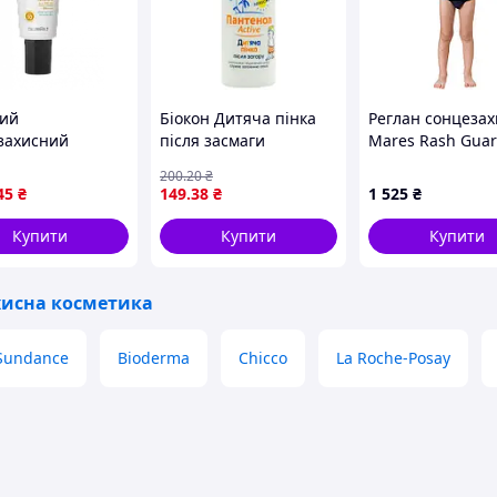
ий
Біокон Дитяча пінка
Реглан сонцеза
захисний
після засмаги
Mares Rash Guar
он CANTABRIA
Пантенол Актив,
дитячий (блакит
200
.20
₴
SPF 50 HELIOCARE
150мл
зелений)
45
₴
149
.38
₴
1 525
₴
ediatrics Lotion
reen 200 мл
Купити
Купити
Купити
хисна косметика
Sundance
Bioderma
Chicco
La Roche-Posay