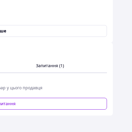
 від УФА/УФБ
іше
Запитання (1)
вар у цього продавця
 ЗАХИСТ
питання
хисту ніжної шкіри немовлят, дітей і дорослих від
для використання з народження. Зміцнює шкірний
ї авокадо та обмежує зневоднення.