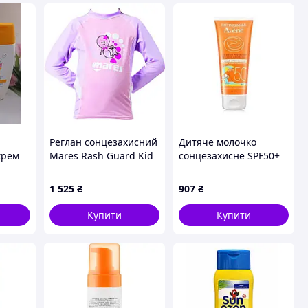
Реглан сонцезахисний
Дитяче молочко
крем
Mares Rash Guard Kid
сонцезахисне SPF50+
дитячий (рожевий)
Avene Very high
protection Lotion for
1 525
₴
907
₴
children 100 мл
Купити
Купити