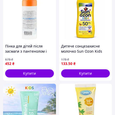
Пінка для дітей після
Дитяче сонцезахисне
засмаги з пантенолом і
молочко Sun Ozon Kids
екстрактом алое для
Sonnenmilch SPF 50, 50 мл
678
₴
178
₴
зволоження і відновлення
452
₴
133
.50
₴
шкіри FLAME
Купити
Купити