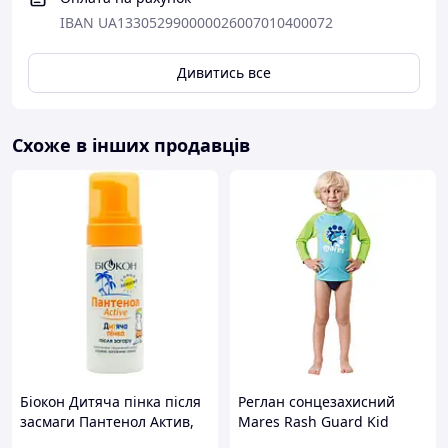
IBAN UA133052990000026007010400072
Дивитись все
Пройшло дерматологічні випробування на чутливій
шкірі під наглядом педіатрів. Не містить PEG, спирт,
віддушки та силікони.
Схоже в інших продавців
Водостійкий
Біокон Дитяча пінка після
Реглан сонцезахисний
засмаги Пантенол Актив,
Mares Rash Guard Kid
150мл
дитячий (блакитно-