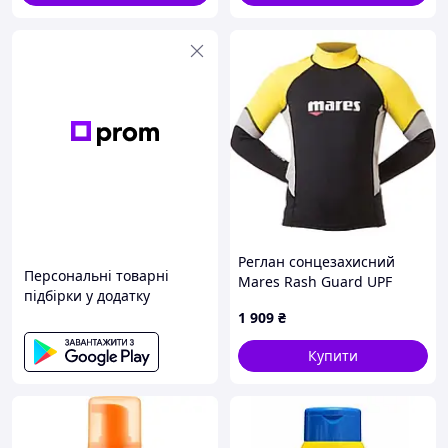
Об'єм: 75 мл
Реглан сонцезахисний
Персональні товарні
Mares Rash Guard UPF
підбірки у додатку
BLOCK +80 дитячий
1 909
₴
(чорно-жовтий)
Купити