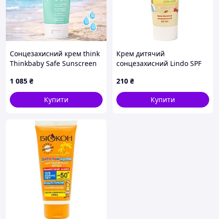
Сонцезахисний крем think
Крем дитячий
Thinkbaby Safe Sunscreen
сонцезахисний Lindo SPF
SPF 50+ з оксидом цинку
50+ 75 мл (4826721517575)
1 085
₴
210
₴
177 мл
Купити
Купити