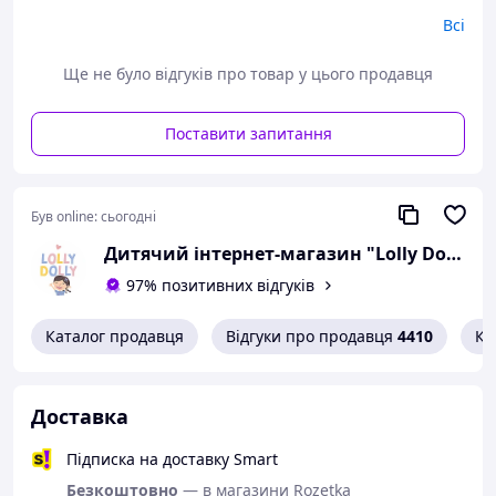
Всі
Ще не було відгуків про товар у цього продавця
Поставити запитання
Крем Chicco розроблено для захисту ніжної та чутливої
шкіри дитини, зменшуючи при цьому: вплив
Був online:
сьогодні
сонцезахисного засобу на екосистему гавайського
коралового рифу, а також вплив упаковки на планету –
Дитячий інтернет-магазин "Lolly Dolly"
упаковка на 50% з переробленого пластику.
97% позитивних відгуків
Високоефективний захист
Каталог продавця
Відгуки про продавця
4410
Ко
Доставка
Підписка на доставку Smart
Безкоштовно
— в магазини Rozetka