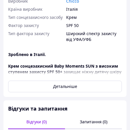
Виробник
Chicco
Країна виробник
Італія
Тип сонцезахисного засобу
Крем
Фактор захисту
SPF 50
Тип фактора захисту
Широкий спектр захисту
від УФА/УФБ
Зроблено в Італії.
Крем сонцезахисний Baby Moments SUN з високим
ступенем захисту SPF 50+
захищає ніжну дитячу шкіру
від усіх типів сонячного випромінювання та оберігає
морську екосистему.
Детальніше
Не містить оксибензон та октиноксат*
Відгуки та запитання
Відгуки (0)
Запитання (0)