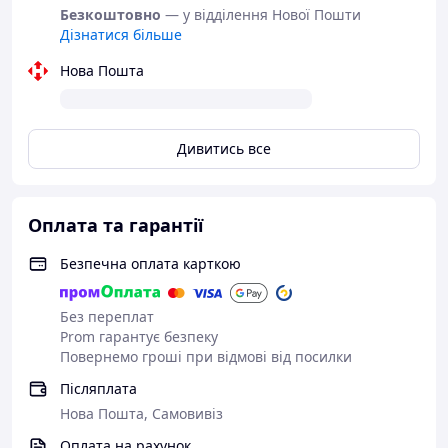
Безкоштовно
— у відділення Нової Пошти
Дізнатися більше
Нова Пошта
Нова формула SPF 50+ з потрійним
Дивитись все
захистом
гарантує вберегти шкіру від UVA, UVB та
інфрачервоних (ІЧ) променів. Містить
емульгатори
без PEG
з високою сумісністю з чутливою шкірою.
Протестовано педіатрами
Оплата та гарантії
Безпечна оплата карткою
Без переплат
Prom гарантує безпеку
Повернемо гроші при відмові від посилки
Післяплата
Нова Пошта, Самовивіз
Оплата на рахунок