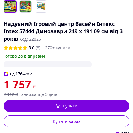
Надувний Ігровий центр басейн Інтекс
Intex 57444 Динозаври 249 х 191 09 см від 3
років
Код: 22826
5.0
(8)
270+ купили
Готово до відправки
176
від
₴
/міс
1 757
₴
2 112
₴
знижка ще 5 днів
Купити
Купити зараз