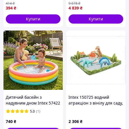
414
₴
9 678
₴
ігровий басейн для
надувний круглий фільтр-
394
₴
4 839
₴
купання MOD58 DE
насос ТМ BESTWAY
Купити
Купити
Дитячий басейн з
Intex 150725 водний
надувним дном Intex 57422
атракціон з вінілу для саду,
147х33 см відкритий
859X59C45
5.0
(1)
круглий дитячий м'який
надувний басейн
740
₴
2 306
₴