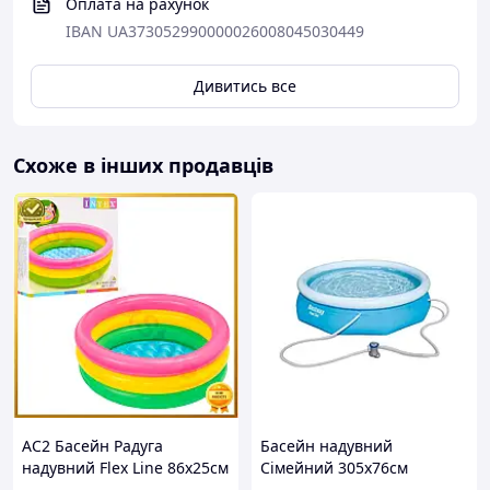
Оплата на рахунок
IBAN UA373052990000026008045030449
Дивитись все
Схоже в інших продавців
AC2 Басейн Радуга
Басейн надувний
надувний Flex Line 86х25см
Сімейний 305х76см
для дітей від 1 до 3 років
блакитний сімейний 57270