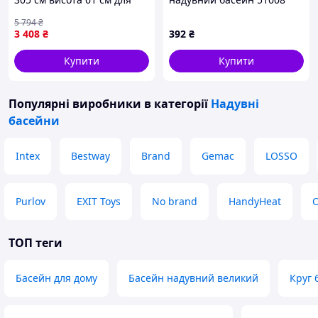
купання INTEX MC-8900
круглий, 102-25 см -
5 794
₴
КлікБай
3 408
₴
392
₴
Купити
Купити
Популярні виробники
в категорії
Надувні
басейни
Intex
Bestway
Brand
Gemac
LOSSO
Purlov
EXIT Toys
No brand
HandyHeat
ТОП теги
Басейн для дому
Басейн надувний великий
Круг 