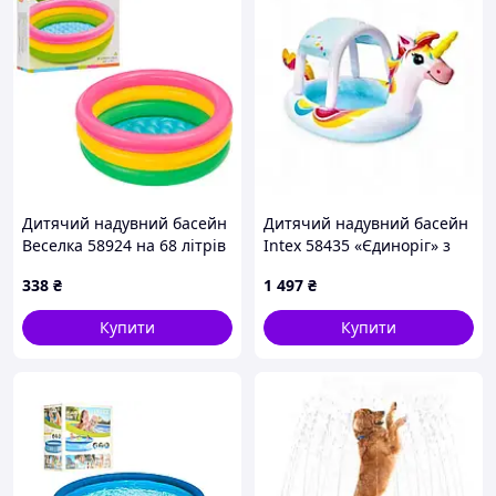
Дитячий надувний басейн
Дитячий надувний басейн
Веселка 58924 на 68 літрів
Intex 58435 «Єдиноріг» з
/Svart/ -stunning-products-
навісом
338
₴
1 497
₴
for-life-
Купити
Купити