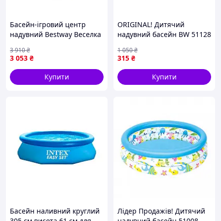
Басейн-ігровий центр
ORIGINAL! Дитячий
надувний Bestway Веселка
надувний басейн BW 51128
57453 297х193х135 см
круглий - Якість! Гарантія!
3 910
₴
1 050
₴
MegaTorg.com.ua
3 053
₴
315
₴
Купити
Купити
Басейн наливний круглий
Лідер Продажів! Дитячий
305 см висота 61 см для
надувний басейн 51008