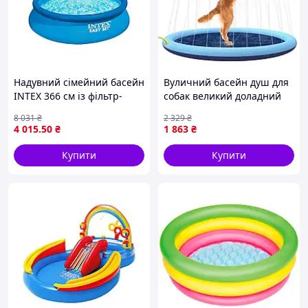
Надувний сімейний басейн
Вуличний басейн душ для
INTEX 366 см із фільтр-
собак великий доладний
насосом для відпочинку та
2в1 охолоджувальна ванна
8 031
₴
2 329
₴
купання на дачі
фонтан Zmaker CL0194658
4 015
.50
₴
1 863
₴
Купити
Купити