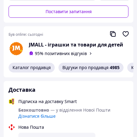
Вага: 7,2 кг
Вік: від 3 років
Поставити запитання
Комплектація:
Ігровий центр
6 м’ ячиків
Був online:
сьогодні
Інструкція
Ремкомплект
JMALL - іграшки та товари для детей
95% позитивних відгуків
Каталог продавця
Відгуки про продавця
4985
Ко
Доставка
Підписка на доставку Smart
Безкоштовно
— у відділення Нової Пошти
Дізнатися більше
Нова Пошта