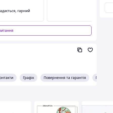
адається, гарний
питання
онтакти
Графік
Повернення та гарантія
Про прод