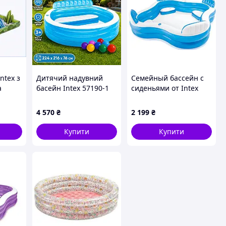
ntex з
Дитячий надувний
Семейный бассейн с
а
басейн Intex 57190-1
сиденьями от Intex
«Сімейний» 224 х 216 х
229x229х46 см, а
76 см зі спинкою із
высота спинки 66 см.
4 570
₴
2 199
₴
кульками 10 шт 590 л
882 литра
Купити
Купити