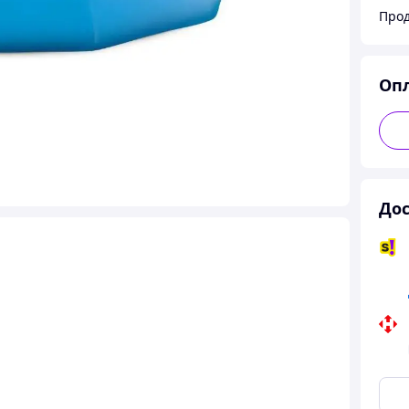
Прод
Оп
Дос