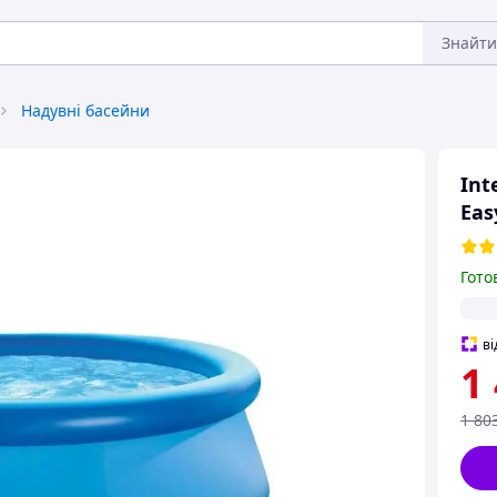
Знайти
Надувні басейни
Int
Eas
Гото
ві
1
1 80