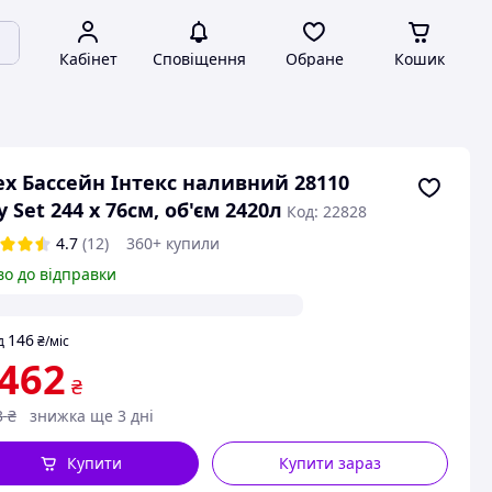
Кабінет
Сповіщення
Обране
Кошик
ex Бассейн Інтекс наливний 28110
y Set 244 х 76см, об'єм 2420л
Код: 22828
4.7
(12)
360+ купили
во до відправки
146
д
₴
/міс
 462
₴
3
₴
знижка ще 3 дні
Купити
Купити зараз