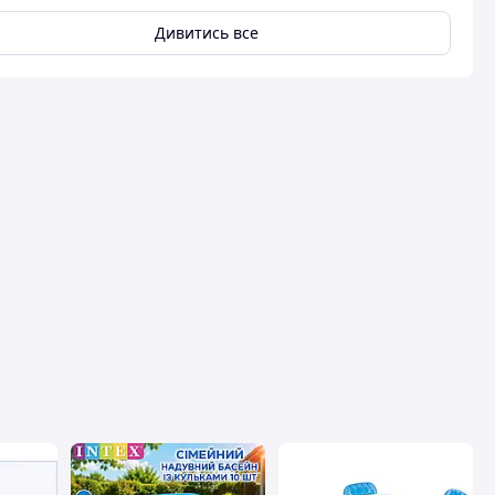
Дивитись все
авця