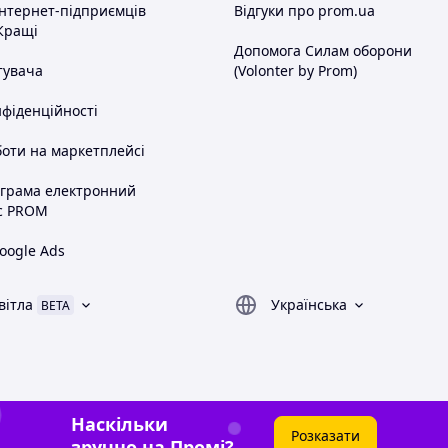
інтернет-підприємців
Відгуки про prom.ua
Кращі
Допомога Силам оборони
тувача
(Volonter by Prom)
нфіденційності
оти на маркетплейсі
ограма електронний
с PROM
oogle Ads
вітла
Українська
BETA
Наскільки
Розказати
зручно на Промі?