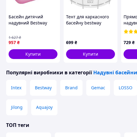
Басейн дитячий
Тент для каркасного
Прямо
надувний Bestway
басейну bestway
надув
Прямокутний
58037, 366 см
Intex 
165x104x25см (51115)
166х1
1 627
₴
Компа
957
₴
699
₴
729
₴
блаки
наду
Купити
Купити
Популярні виробники
в категорії
Надувні басейн
Intex
Bestway
Brand
Gemac
LOSSO
Jilong
Aquajoy
ТОП теги