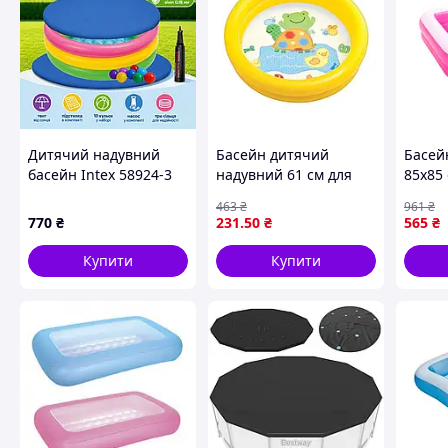
Дитячий надувний
Басейн дитячий
Басей
басейн Intex 58924-3
надувний 61 см для
85х85 
Райдуга 86 х 25 см з
дітей від 1 року
дном д
463
₴
961
₴
кульками 10 шт
круглий класичний з
старш
770
₴
231
.50
₴
565
₴
тентом підстилкою
вініловим дном
рожев
насосом
7775
Купити
Купити