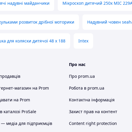
ячі надувні майданчики
Мікроскоп дитячий 250х MIC 229
 кульками розвиток дрібної моторики
Надувний човен seaha
ка для коляски дитячої 48 х 188
Intex
Про нас
 продавців
Про prom.ua
тернет-магазин
на Prom
Робота в prom.ua
авати на Prom
Контактна інформація
 каталозі ProSale
Захист прав на контент
 — медіа для підприємців
Content right protection