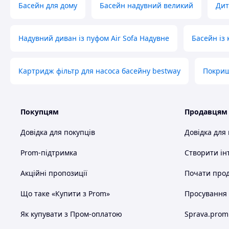
Басейн для дому
Басейн надувний великий
Дит
Надувний диван із пуфом Air Sofa Надувне
Басейн із
Картридж фільтр для насоса басейну bestway
Покриш
Покупцям
Продавцям
Довідка для покупців
Довідка для
Prom-підтримка
Створити ін
Акційні пропозиції
Почати прод
Що таке «Купити з Prom»
Просування в
Як купувати з Пром-оплатою
Sprava.prom