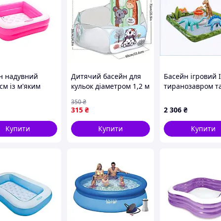
н надувний
Дитячий басейн для
Басейн ігровий I
см із м'яким
кульок діаметром 1,2 м
тиранозавром т
ля дітей 1 рік і
Зелений. MA720green
стегозавром
350
₴
их вініл
8H5P95945
315
₴
2 306
₴
ий INTEX MC-
Купити
Купити
Купити