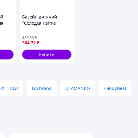
ой
Басейн дитячий
ля
"Солодка Квітка"
5 л
розмір 86x25 см, об`єм
 Intex
56 л [tsi269312-TSI]
488
.80
₴
364
.72
₴
Купити
EXIT Toys
No brand
OTAMANKO
HandyHeat