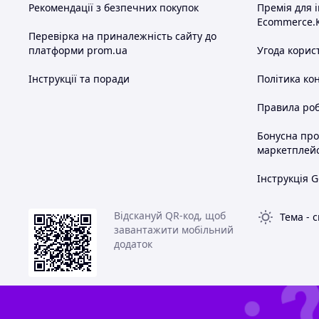
Рекомендації з безпечних покупок
Премія для 
Ecommerce.
Перевірка на приналежність сайту до
платформи prom.ua
Угода корис
Інструкції та поради
Політика ко
Правила роб
Бонусна пр
маркетплей
Інструкція G
Відскануй QR-код, щоб
Тема
-
с
завантажити мобільний
додаток