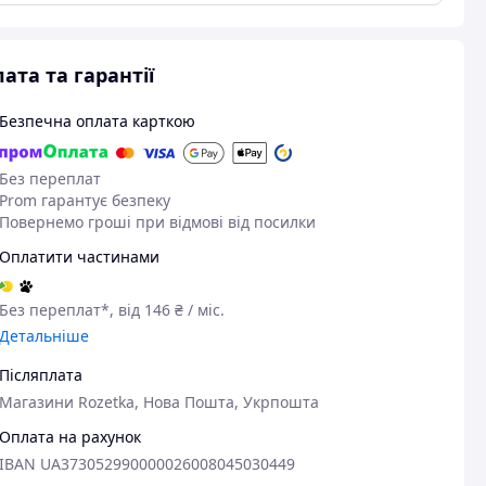
ата та гарантії
Безпечна оплата карткою
Без переплат
Prom гарантує безпеку
Повернемо гроші при відмові від посилки
Оплатити частинами
02.07.2026
20
Без переплат*, від 146 ₴ / міс.
Юра К.
Юлия Б.
Детальніше
Придбано на Prom.ua
Придбано на 
Післяплата
Чудово!
Супер
Магазини Rozetka, Нова Пошта, Укрпошта
Басейн класний!
що треба у лі
Оплата на рахунок
такий прослуж
IBAN UA373052990000026008045030449
відправили.