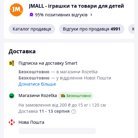
Розмір упаковки: 10,5 х 15,5 х 5 см.
JMALL - іграшки та товари для детей
95% позитивних відгуків
Каталог продавця
Відгуки про продавця
4991
Ко
Доставка
Підписка на доставку Smart
Безкоштовно
— в магазини Rozetka
Безкоштовно
— у відділення Нової Пошти
Дізнатися більше
Магазини Rozetka
Безкоштовно
На замовлення від 200 ₴ до 15 кг і 120 см
Доставка
11 - 13 серпня
Нова Пошта