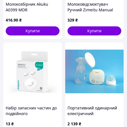
Молокозбірник Akuku
Молоковідсмоктувач
A0399 MDR
Ручний Zimeitu Manual
Massag 2в1 соска для
416
.90
₴
329
₴
годування Білий та
Контейнер Жабка Рожевий
Купити
Купити
n-13533
Набір запасних частин до
Портативний одинарний
подвійного
електричний
молоковідсмоктувач
молоковідсмоктувач
13
₴
2 139
₴
"TWINNY" (набір
YOUHA з функцією