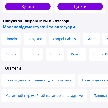
силіконових лійок)
Купити
Купити
/"Babyono"
Популярні виробники
в категорії
Молоковідсмоктувачі та аксесуари
Lionelo
BabyOno
Canpol Babies
Grant
Chicco
Zimeitu
Philips
Beurer
Philips A
ТОП теги
Пакети для зберігання грудного молока
Пакети для за
Масажний перкусійний масажер із насадками
Пляшка 