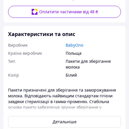
Оплатити частинами від 48 ₴
Характеристики та опис
Виробник
BabyOno
Країна виробник
Польща
Тип
Пакети для зберігання
молока
Колір
Білий
Пакети призначені для зберігання та заморожування
молока. Відповідають найвищим стандартам гігієни
завдяки стерилізації в гамма-променях. Стабільна
основа пакету забезпечує зручне зберігання у
вертикальному положенні та виключає можливість
проливання молока. Герметичний струнний замок
Детальніше
полегшує відкриття та запобігає проникненню