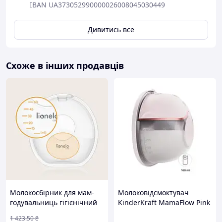
IBAN UA373052990000026008045030449
Дивитись все
Схоже в інших продавців
Молокосбірник для мам-
Молоковідсмоктувач
годувальниць гігієнічний
KinderKraft MamaFlow Pink
контейнер для збирання
(KEMAFL00PNK0000)
1 423
.50
₴