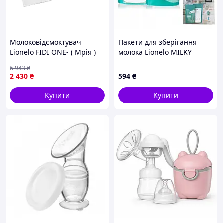
Молоковідсмоктувач
Пакети для зберігання
Lionelo FIDI ONE- ( Мрія )
молока Lionelo MILKY
BAGS, 30 шт
6 943
₴
2 430
₴
594
₴
Купити
Купити