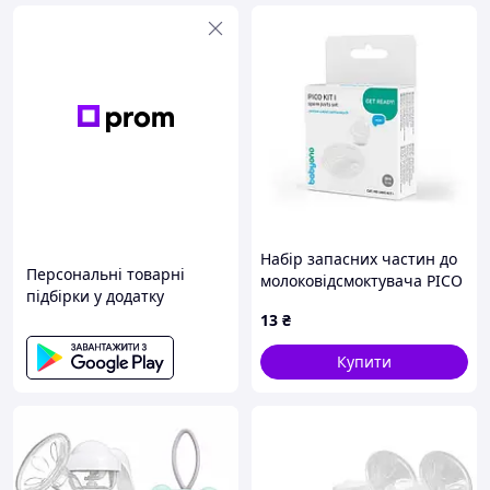
Набір запасних частин до
Персональні товарні
молоковідсмоктувача PICO
підбірки у додатку
(мембрана+клапан
13
₴
/"Babyono"
Купити