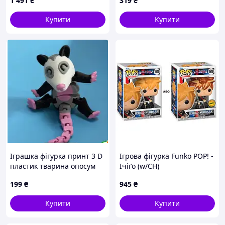
1 491
₴
319
₴
Купити
Купити
Іграшка фігурка принт 3 D
Ігрова фігурка Funko POP! -
пластик тварина опосум
Ічіґо (w/CH)
199
₴
945
₴
Купити
Купити