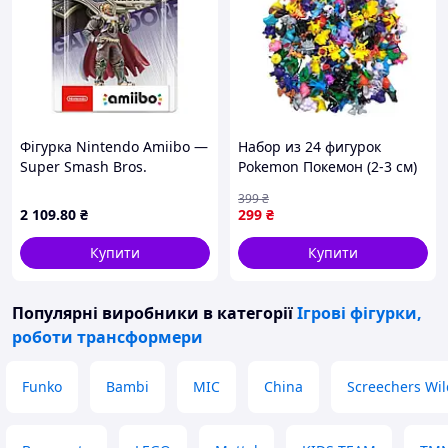
Фігурка Nintendo Amiibo —
Набор из 24 фигурок
Super Smash Bros.
Pokemon Покемон (2-3 см)
Collection – Ganondorf No.
— мини-коллекция
399
₴
41
любимых персонажей для
2 109
.80
₴
299
₴
детей и фанатов! JGGW_299
Купити
Купити
Популярні виробники
в категорії
Ігрові фігурки,
роботи трансформери
Funko
Bambi
MIC
China
Screechers Wil