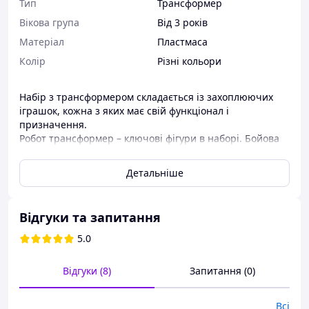
Тип
Трансформер
Вікова група
Від 3 років
Матеріал
Пластмаса
Колір
Різні кольори
Набір з трансформером складається із захоплюючих
іграшок, кожна з яких має свій функціонал і
призначення.
Робот трансформер – ключові фігури в наборі. Бойова
машина зібрана воєдино з шести різних машин: 4
гоночних машин, екскаватора та пожежного авто.
Детальніше
Робот дуже рухливий і поєднує в собі безліч приємних
кольорів.
Характеристики:
Відгуки та запитання
Упаковка: Коробка
5.0
Колір: Різнокольоровий
Габарити в упаковці: 33 x 25 x 12 см
Відгуки (8)
Запитання (0)
Габарити без упаковки: 22 x 10 x 17 см
Країна виробник: Китай
Матеріал: Пластик
Всі