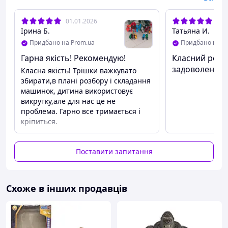
Комплектація: Трансформер
01.01.2026
12.
Ірина Б.
Татьяна И.
Придбано на Prom.ua
Придбано на P
Гарна якість! Рекомендую!
Класний робо
задоволений,
Класна якість! Трішки важкувато
місяць
збирати,в плані розбору і складання
машинок, дитина використовує
викрутку,але для нас це не
проблема. Гарно все тримається і
кріпиться.
Поставити запитання
Схоже в інших продавців