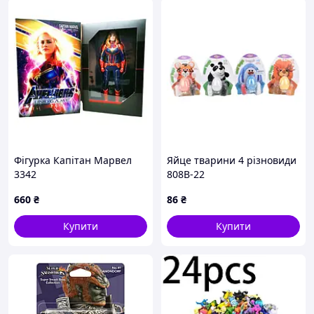
Фігурка Капітан Марвел
Яйце тварини 4 різновиди
3342
808B-22
660
₴
86
₴
Купити
Купити