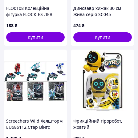
FLO0108 Колекційна
Динозавр хижак 30 см
фігурка FLOCKIES ЛЕВ
Жива серія SC045
ЛОҐАН
188
₴
474
₴
Купити
Купити
Screechers Wild Хелшторм
Фрикційний гіроробот,
EU686112,Стар Вінгс
жовтий
EU686113,Галер, уцінка