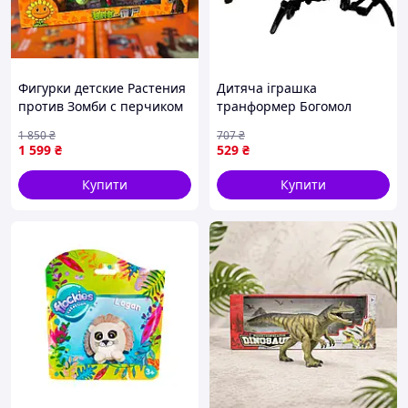
Фигурки детские Растения
Дитяча іграшка
против Зомби с перчиком
транформер Богомол
| Набор фигурок Plants vs
E203202 Seli
1 850
₴
707
₴
Zombies в подарочной
1 599
₴
529
₴
коробке.
Купити
Купити