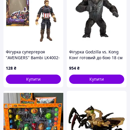
Фігурка супергероя
Фігурка Godzilla vs. Kong
"AVENGERS" Bambi LK4002-
Конг готовий до бою 18 см
1 Капітан Америка
зі звуком (35507)
128
₴
954
₴
Купити
Купити