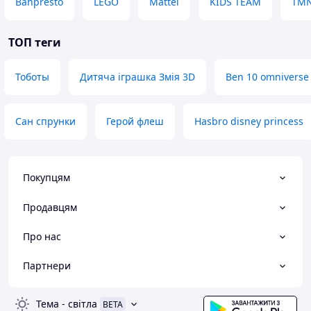
Banpresto
LEGO
Mattel
KIDS TEAM
TM
ТОП теги
Тоботы
Дитяча іграшка Змія 3D
Ben 10 omniverse
Сан спрунки
Герой флеш
Hasbro disney princess
Покупцям
Продавцям
Про нас
Партнери
Тема
-
світла
BETA