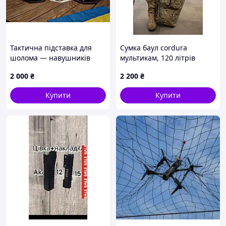
Тактична підставка для
Сумка баул cordura
шолома — навушників
мультикам, 120 літрів
"Череп Вікінга"
2 000
₴
2 200
₴
Купити
Купити