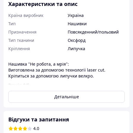
Характеристики та опис
Країна виробник
Україна
Тип
Нашивки
Призначення
Повсякденний/польовий
Тип тканини
Оксфорд
Кріплення
Липучка
Нашивка "Не робота, а мрія":
Виготовлена за допомогою технології laser cut.
Кріпиться за допомогою липучки велкро.
Розмір 8/5
Виготовлення з тканини Oxford 600D і
Детальніше
світлонакопичувачної плівки.
Доступні кольори оливи, пікселів, мультиків, чорного та
кайот.
Відгуки та запитання
4.0