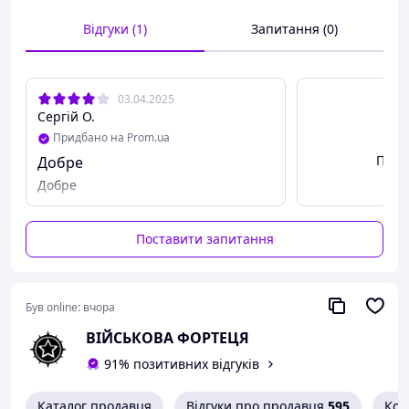
Відгуки (1)
Запитання (0)
03.04.2025
Сергій О.
Придбано на Prom.ua
Пере
Добре
Добре
Поставити запитання
Був online:
вчора
ВІЙСЬКОВА ФОРТЕЦЯ
91% позитивних відгуків
Каталог продавця
Відгуки про продавця
595
Кон