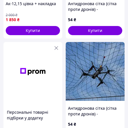
Ак-12,15 цівка + накладка
Антидронова сітка (сітка
проти дронів) -
індивідуальні розміри під
2 000
₴
1 850
₴
54
₴
замовлення.
Купити
Купити
Антидронова сітка (сітка
Персональні товарні
проти дронів) -
підбірки у додатку
індивідуальні розміри під
54
₴
замовлення.