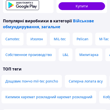
Купити
Популярні виробники
в категорії
Військове
обмундирування, загальне
Camotec
Изолон
MiL-tec
Pelican
M-Tac
Собственное производство
L&L
Милитарка
ТОП теги
Дощовик пончо mil-tec poncho
Саперна лопата всу
Килимок каремат розкладний каремат розкладний
Коб