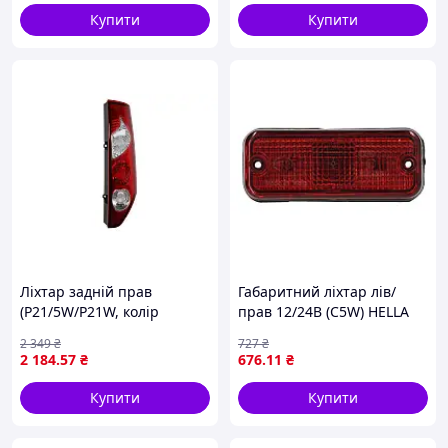
лампочок) MERCEDES
Купити
Купити
Ліхтар задній прав
Габаритний ліхтар лів/
(P21/5W/P21W, колір
прав 12/24В (C5W) HELLA
повороту білий, колір скла
2SA 961 167-011
2 349
₴
727
₴
червон, з одними задніми
2 184
.57
₴
676
.11
₴
дверима) RENAULT
KANGOO II 02.08-07.13
Купити
Купити