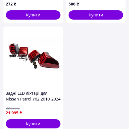
272
₴
506
₴
Купити
Купити
Задні LED ліхтарі для
Nissan Patrol Y62 2010-2024
(RED-Sequential)
22 675
₴
21 995
₴
Купити