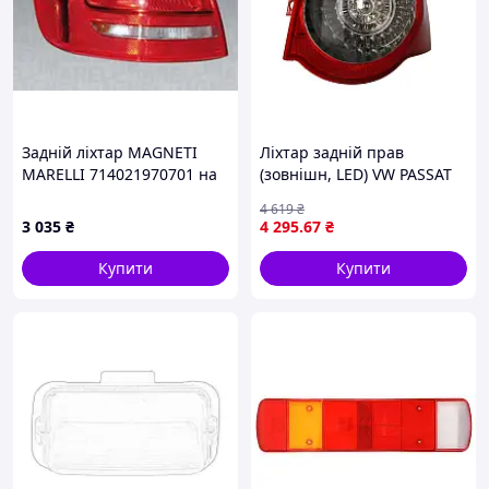
Задній ліхтар MAGNETI
Ліхтар задній прав
MARELLI 714021970701 на
(зовнішн, LED) VW PASSAT
AUDI A4 Avant (8K5, B8)
B6 Універсал 03.05-11.10
4 619
₴
TYC 11-11867-00-2
3 035
₴
4 295
.67
₴
Купити
Купити