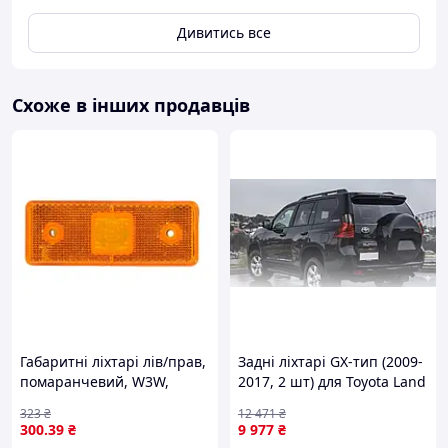
Дивитись все
Схоже в інших продавців
Габаритні ліхтарі лів/прав,
Задні ліхтарі GX-тип (2009-
помаранчевий, W3W,
2017, 2 шт) для Toyota Land
висота 41мм, ширина
Cruiser Prado 150
323
₴
12 471
₴
110мм, випукла, без
300
.39
₴
9 977
₴
кріплення, 12/24В (без