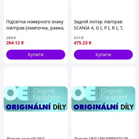
Підсвітка номерного знаку
Задній ліхтар лів/прав
лів/прав (лампочка, рамка,
SCANIA 4, G I, P I, R I, T,
розсі́ювач) CITROEN
VOLVO FH12, FH16, FM10,
284
₴
511
₴
BERLINGO, BERLINGO
FM12 08.93- TRUCKLIGHT
264
.12
₴
475
.23
₴
MULTISPACE, PEUGEOT 206,
TL-VO005L/R
207, 307, 308
Купити
Купити
Лiхтар задній VAG
Ліхтар VAG VW.5P0947125