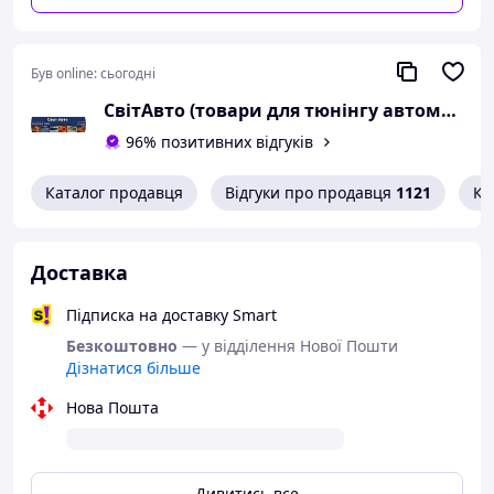
Був online:
сьогодні
СвітАвто (товари для тюнінгу автомобілів ВАЗ)
96% позитивних відгуків
Каталог продавця
Відгуки про продавця
1121
Ко
Доставка
Підписка на доставку Smart
Безкоштовно
— у відділення Нової Пошти
Дізнатися більше
Нова Пошта
Дивитись все