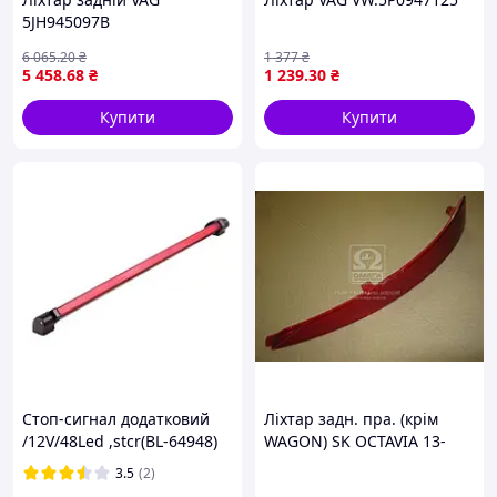
5JH945097B
6 065
.20
₴
1 377
₴
5 458
.68
₴
1 239
.30
₴
Купити
Купити
Стоп-сигнал додатковий
Ліхтар задн. пра. (крім
/12V/48Led ,stcr(BL-64948)
WAGON) SK OCTAVIA 13-
(TYC) 17-A673-00-2B C.I.U
3.5
(2)