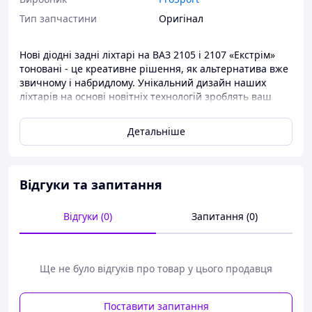
Тип запчастини
Оригінал
Нові діодні задні ліхтарі на ВАЗ 2105 і 2107 «Екстрім»
тоновані - це креативне рішення, як альтернатива вже
звичному і набридлому.
Унікальний дизайн наших
ліхтарів на основі новітніх технологій зроблять ваш
автомобіль індивідуальним і незабутнім.Модель
розроблена спеціально для України на наше
Детальніше
замовлення!
УВАГА! Можливо не збіг розпинування проводів,це не
вважається браком і легко змінюється розпинування у
фішці джгута самостійно або у фахівця.
Відгуки та запитання
Рекомендація для встановлення:
Перед встановленням автомобільних фар
Відгуки (0)
Запитання (0)
рекомендується помазати шів між склом і корпусом
фари прозорим або чорним герметиком. Через те, що
під тиском повітря може просочуватись волога.
Ще не було відгуків про товар у цього продавця
Поставити запитання