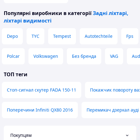
Популярні виробники
в категорії
Задні ліхтарі,
ліхтарі видимості
Depo
TYC
Tempest
Autotechteile
Fps
Polcar
Volkswagen
Без бренда
VAG
Aud
ТОП теги
Стоп-сигнал скутер FADA 150-11
Покажчик повороту ваз
Поперечини Infiniti QX80 2016
Перемикач дзеркал ауді
Покупцям