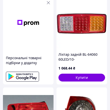
Ліхтар задній BL-64060
Персональні товарні
60LED/10-
підбірки у додатку
30V/343мм*147мм
1 068
.44
₴
Купити