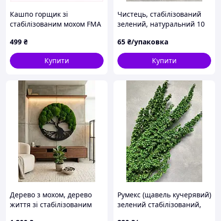
Кашпо горщик зі
Чистець, стабілізований
стабілізованим мохом FMA
зелений, натуральний 10
Groot G1 14x10x7,5 см
шт, довжина 15-20 см.
499
₴
65
₴/упаковка
Бежевий (2417687619)
883H938K3
Купити
Купити
Дерево з мохом, дерево
Румекс (щавель кучерявий)
життя зі стабілізованим
зелений стабілізований,
мохом, панно дерево
довжина 70-80 см,