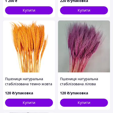
1 200
₴
220
₴/упаковка
життя, кругла картина
упаковка 150 г.
дерево життя
Купити
Купити
Пшениця натуральна
Пшениця натуральна
стабілізована темно-жовта
стабілізована лілова
120
₴/упаковка
120
₴/упаковка
Купити
Купити