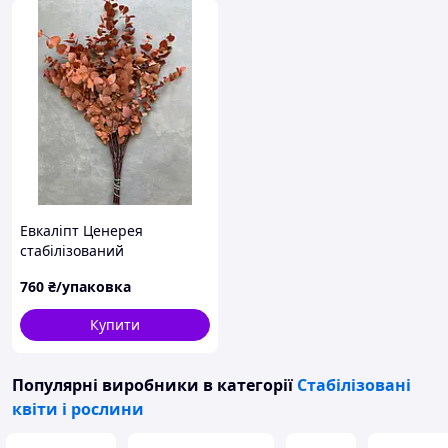
Евкаліпт Ценерея
стабілізований
коричневий з круглим
760
₴/упаковка
листям, 50-70 см, 130-150 г,
Італія
Купити
Популярні виробники
в категорії
Стабілізовані
квіти і рослини