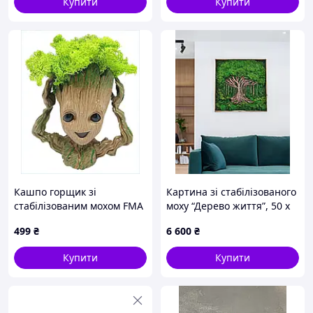
Купити
Купити
Кашпо горщик зі
Картина зі стабілізованого
стабілізованим мохом FMA
моху “Дерево життя”, 50 х
Groot G4 16x15x8 см
50 см
499
₴
6 600
₴
Бежевий (2417748830)
8B839386TA
Купити
Купити