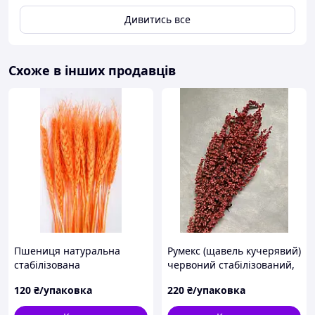
Дивитись все
Схоже в інших продавців
Пшениця натуральна
Румекс (щавель кучерявий)
стабілізована
червоний стабілізований,
помаранчева
довжина 70-80 см,
120
₴/упаковка
220
₴/упаковка
упаковка 150 г.