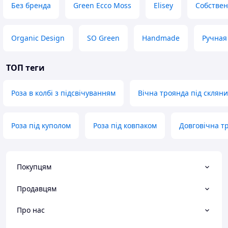
Без бренда
Green Ecco Moss
Elisey
Собствен
Organic Design
SO Green
Handmade
Ручная
ТОП теги
Роза в колбі з підсвічуванням
Вічна троянда під склян
Роза під куполом
Роза під ковпаком
Довговічна тр
Покупцям
Продавцям
Про нас