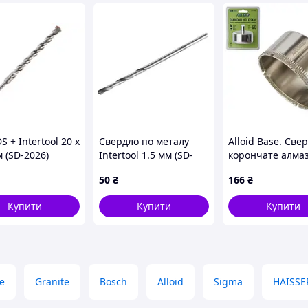
S + Intertool 20 x
Свердло по металу
Alloid Base. Све
 (SD-2026)
Intertool 1.5 мм (SD-
корончате алма
5015) (10 шт.)
склу та кераміці
50
₴
166
₴
Купити
Купити
Купити
e
Granite
Bosch
Alloid
Sigma
HAISSE