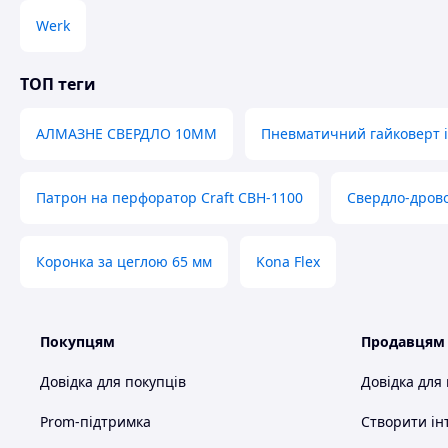
Werk
ТОП теги
АЛМАЗНЕ СВЕРДЛО 10ММ
Пневматичний гайковерт 
Патрон на перфоратор Craft CBH-1100
Свердло-дрово
Коронка за цеглою 65 мм
Kona Flex
Покупцям
Продавцям
Довідка для покупців
Довідка для
Prom-підтримка
Створити ін