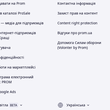
авати на Prom
Контактна інформація
 каталозі ProSale
Захист прав на контент
 — медіа для підприємців
Content right protection
інтернет-підприємців
Відгуки про prom.ua
Кращі
Допомога Силам оборони
тувача
(Volonter by Prom)
нфіденційності
оти на маркетплейсі
ограма електронний
с PROM
oogle Ads
вітла
Українська
BETA