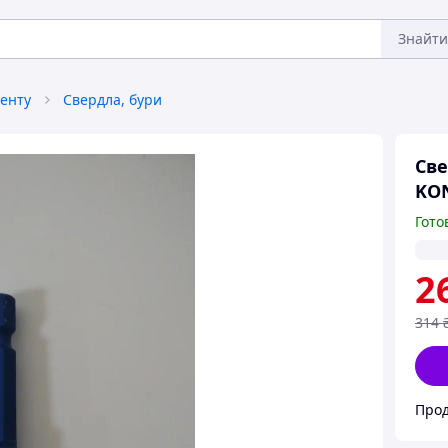
Знайти
енту
Свердла, бури
Све
KON
Гото
2
314
Прод