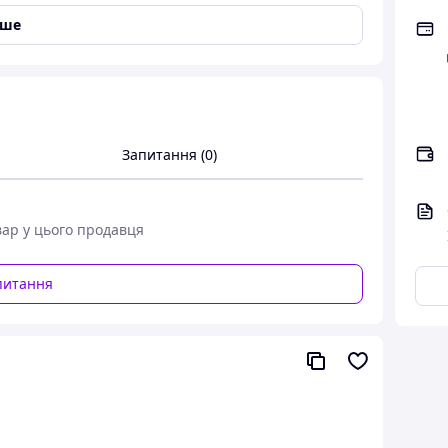
іше
Запитання (0)
вар у цього продавця
питання
мм. Керамограніт, мармур, граніт,