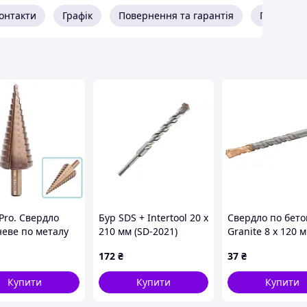
онтакти
Графік
Повернення та гарантія
Про прод
 Pro. Свердло
Бур SDS + Intertool 20 x
Свердло по бето
неве по металу
210 мм (SD-2021)
Granite 8 х 120 м
ьтове Р6М5К5, 4-
08-120)
172
₴
37
₴
Купити
Купити
Купити