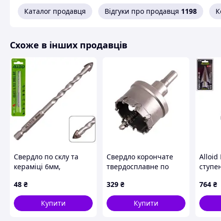
Каталог продавця
Відгуки про продавця
1198
К
Схоже в інших продавців
Свердло по склу та
Свердло корончате
Alloid
кераміці 6мм,
твердосплавне по
ступе
хвостовик HEX 1/4"
металу 55мм Alloid
кобал
48
₴
329
₴
764
₴
Alloid, L= 105mm
30мм
Купити
Купити