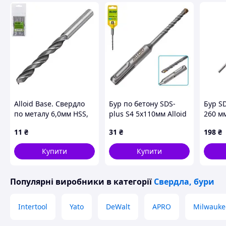
Alloid Base. Свердло
Бур по бетону SDS-
Бур SD
по металу 6,0мм HSS,
plus S4 5x110мм Alloid
260 мм
комплект 10шт
11
₴
31
₴
198
₴
Купити
Купити
Популярні виробники
в категорії
Свердла, бури
Intertool
Yato
DeWalt
APRO
Milwauke