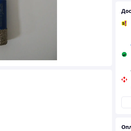
Дос
Опл