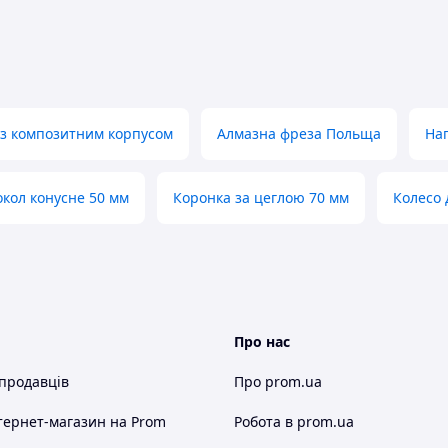
із композитним корпусом
Алмазна фреза Польща
Нап
кол конусне 50 мм
Коронка за цеглою 70 мм
Колесо 
Про нас
 продавців
Про prom.ua
тернет-магазин
на Prom
Робота в prom.ua