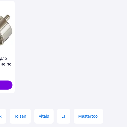
рдло
зне по
 60мм
R
Tolsen
Vitals
LT
Mastertool