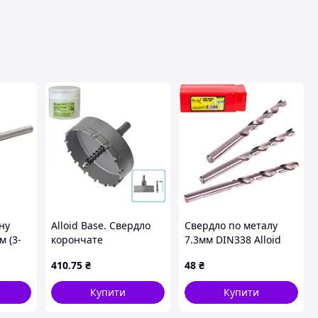
авця
ну
Alloid Base. Свердло
Свердло по металу
м (3-
корончате
7.3мм DIN338 Alloid
твердосплавне по
410
.75
₴
48
₴
металу 90мм
(00000063151)
Купити
Купити