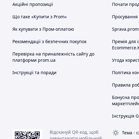
Акційні пропозиції
Почати прод
Що таке «Купити з Prom»
Просування в
Як купувати з Пром-оплатою
Sprava.prom
Рекомендації з безпечних покупок
Премія для 
Ecommerce.
Перевірка на приналежність сайту до
платформи prom.ua
Угода корис
Інструкції та поради
Політика ко
Правила роб
Бонусна пр
маркетплей
Інструкція G
Відскануй QR-код, щоб
Тема
-
с
завантажити мобільний