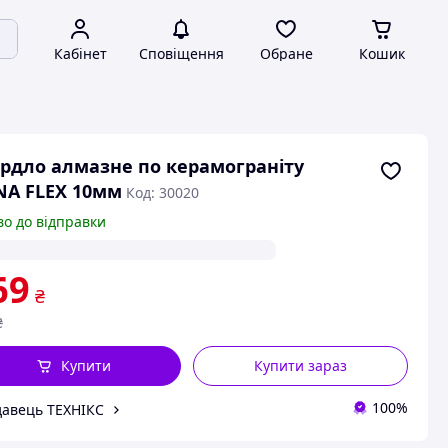
Кабінет
Сповіщення
Обране
Кошик
рдло алмазне по керамограніту
A FLEX 10мм
Код: 30020
во до відправки
69
₴
₴
Купити
Купити зараз
100%
авець ТЕХНІКС