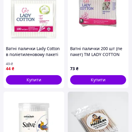
Ватні палички Lady Cotton
Ватні палички 200 шт (пе
в поліетиленовому пакеті
пакет) ТМ LADY COTTON
100 шт. (4820048487351)-
49
₴
Гарантія!
44
₴
73
₴
Купити
Купити