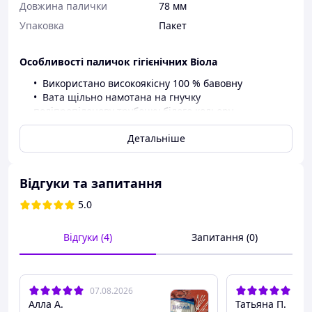
Довжина палички
78 мм
Упаковка
Пакет
Особливості паличок гігієнічних Віола
Використано високоякісну 100 % бавовну
Вата щільно намотана на гнучку
поліпропіленову трубочку білого кольору
Довжина палички – 80+-5мм;.
Детальніше
Гігроскопічні
Не викликають алергії
Приємні на дотик
Мають зручне фасування.
Відгуки та запитання
Наявність проміжних пакувань, зручних для
5.0
транспортування та використання.
Виробничий стандарт:
ТУ У 24.4-23721570-008:2001.
Відгуки (4)
Запитання (0)
Гарантійний строк зберігання:
5 років.
Пакування:
200 шт./ п/е.
07.08.2026
02.
Кількість у ящику:
45 уп.
Алла А.
Татьяна П.