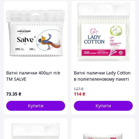
Ватні палички 400шт п/е
Ватні палички Lady Cotton
ТМ SALVE
в поліетиленовому пакеті
200 шт. (4820048487368)
127
₴
73
.35
₴
114
₴
Купити
Купити