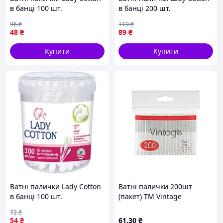
в банці 100 шт.
в банці 200 шт.
(4823071607581) - оригінал
(4823071607604)
96
₴
119
₴
48
₴
89
₴
Купити
Купити
Ватні палички Lady Cotton
Ватні палички 200шт
в банці 100 шт.
(пакет) ТМ Vintage
(4823071607581)
72
₴
54
₴
61
.30
₴