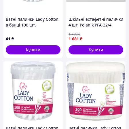
Ватні палички Lady Cotton
Шкільні естафетні палички
в банці 100 шт.
4 шт. Polanik PPA-32/4
(4823071607581) (c338336)
1 769
₴
41
₴
1 681
₴
Купити
Купити
Ватні палички Lady Cotton
Ватні палички Lady Cotton