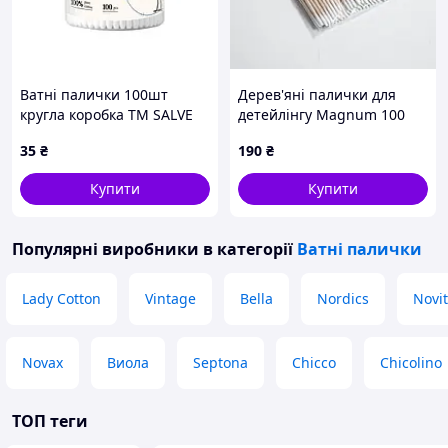
Ватні палички 100шт
Дерев'яні палички для
кругла коробка ТМ SALVE
детейлінгу Magnum 100
шт. для видалення пилу
35
₴
190
₴
Купити
Купити
Популярні виробники
в категорії
Ватні палички
Lady Cotton
Vintage
Bella
Nordics
Novi
Novax
Виола
Septona
Chicco
Chicolino
ТОП теги