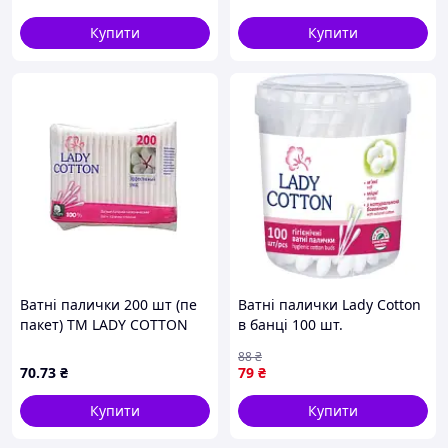
Купити
Купити
Ватні палички 200 шт (пе
Ватні палички Lady Cotton
пакет) ТМ LADY COTTON
в банці 100 шт.
(4823071607581)
88
₴
70
.73
₴
79
₴
Купити
Купити