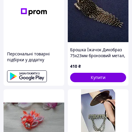
Брошка Їжачок Дикобраз
Персональні товарні
75х23мм бронзовий метал,
підбірки у додатку
ida61790
410
₴
Купити