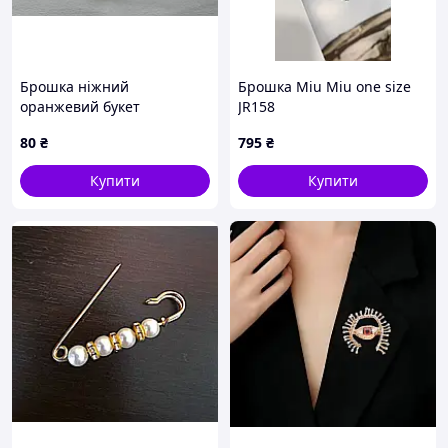
Брошка ніжний
Брошка Miu Miu one size
оранжевий букет
JR158
80
₴
795
₴
Купити
Купити