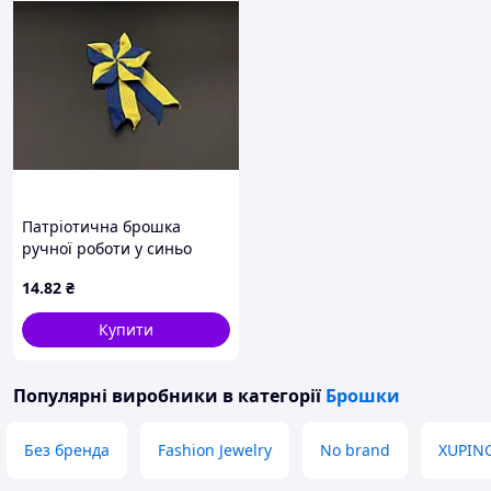
Патріотична брошка
ручної роботи у синьо
жовтих кольорах 12х7см.
14
.82
₴
Купити
Популярні виробники
в категорії
Брошки
Без бренда
Fashion Jewelry
No brand
XUPIN