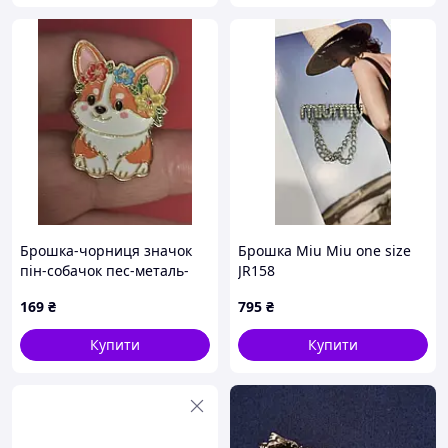
Брошка-чорниця значок
Брошка Miu Miu one size
пін-собачок пес-металь-
JR158
коргі біло рудий
169
₴
795
₴
Купити
Купити