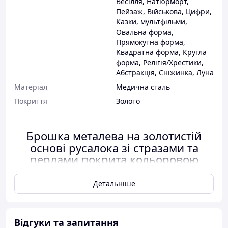
Весілля
,
Натюрморт
,
Пейзаж
,
Військова
,
Цифри
,
Казки, мультфільми
,
Овальна форма
,
Прямокутна форма
,
Квадратна форма
,
Кругла
форма
,
Релігія/Хрестики
,
Абстракція
,
Сніжинка
,
Луна
Матеріал
Медична сталь
Покриття
Золото
Брошка металева на золотистій
основі русалока зі стразами та
перлами покрита кольоровою
емаллю розмір 40х20 мм
Детальніше
Відгуки та запитання