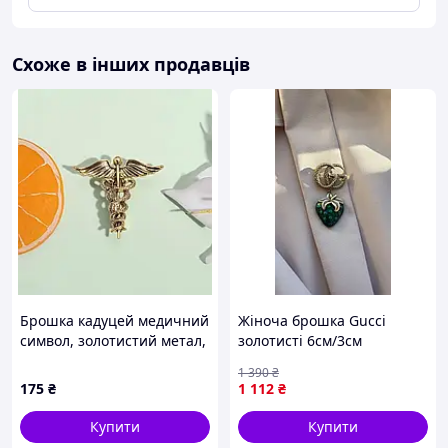
Схоже в інших продавців
Брошка кадуцей медичний
Жіноча брошка Gucci
символ, золотистий метал,
золотисті 6см/3см
3.56х3.81 см
1 390
₴
175
₴
1 112
₴
Купити
Купити