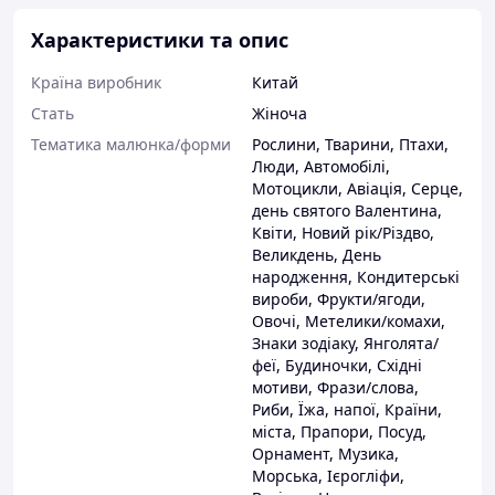
Характеристики та опис
Матеріал
Країна виробник
Китай
Покриття
Стать
Жіноча
Тематика малюнка/форми
Рослини
,
Тварини
,
Птахи
,
Люди
,
Автомобілі
,
Мотоцикли
,
Авіація
,
Серце,
день святого Валентина
,
Квіти
,
Новий рік/Різдво
,
Великдень
,
День
народження
,
Кондитерські
вироби
,
Фрукти/ягоди
,
Овочі
,
Метелики/комахи
,
Знаки зодіаку
,
Янголята/
феї
,
Будиночки
,
Східні
мотиви
,
Фрази/слова
,
Риби
,
Їжа, напої
,
Країни,
міста
,
Прапори
,
Посуд
,
Орнамент
,
Музика
,
Морська
,
Ієрогліфи
,