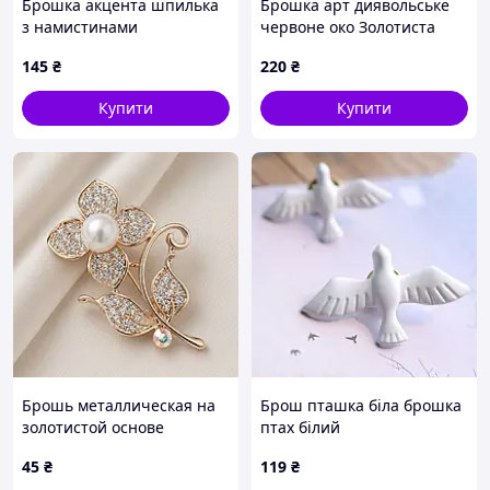
Брошка акцента шпилька
Брошка арт диявольське
з намистинами
червоне око Золотиста
Podarkus BK1113-G
145
₴
220
₴
Купити
Купити
Брошь металлическая на
Брош пташка біла брошка
золотистой основе
птах білий
цветочек с белыми
45
₴
119
₴
стразами и бусиной