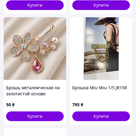
размер 50Х30 мм
Купити
Купити
Брошь металлическая на
Брошка Miu Miu 1/5 JR158
золотистой основе
ромашка камушки разных
50
₴
795
₴
цветов и бусиной размер
45Х50 мм
Купити
Купити