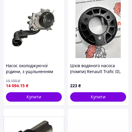
Насос охолоджуючої
Шків водяного насоса
рідини, з ущільненням
(помпи) Renault Trafic ІІІ,
MERCEDES C (C204), C T-
210511238R
15 155
₴
MODEL (S204), C (W204),
14 094
.15
₴
223
₴
CLS (C218), CLS SHOOTING
BRAKE (X218), E
Купити
Купити