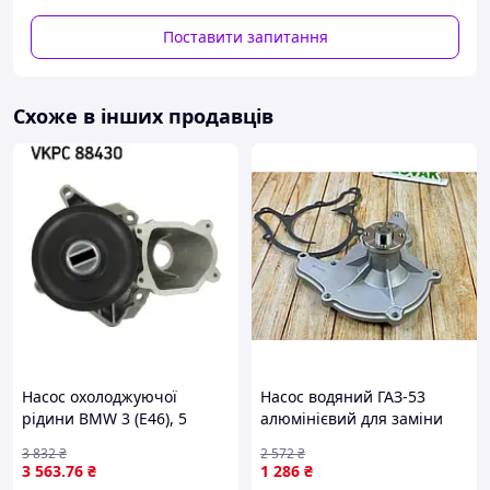
Поставити запитання
Схоже в інших продавців
Насос охолоджуючої
Насос водяний ГАЗ-53
рідини BMW 3 (E46), 5
алюмінієвий для заміни
(E39), 7 (E38), X5 (E53), LAND
штатної помпи надійний і
3 832
₴
2 572
₴
ROVER RANGE ROVER III,
довговічний
3 563
.76
₴
1 286
₴
OPEL OMEGA B 2.5D/3.0D