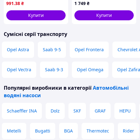
LOGAN, LOGAN EXPRESS,
Jakoparts). (J1511109)
991
.38
₴
1 749
₴
LOGAN II, LOGAN MCV,
LOGAN MCV II, SANDERO,
Купити
Купити
Сумісні серії транспорту
Opel Astra
Saab 9-5
Opel Frontera
Chevrolet 
Opel Vectra
Saab 9-3
Opel Omega
Opel Zafir
Популярні виробники
в категорії
Автомобільні
водяні насоси
Schaeffler INA
Dolz
SKF
GRAF
HEPU
Metelli
Bugatti
BGA
Thermotec
Rider