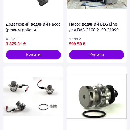
Додатковий водяний насос
Насос водяний BEG Line
(режим роботи
для ВАЗ-2108 2109 21099
електричний) AUDI A1, A1
помпа для системи
4 167
₴
1 199
₴
ALLSTREET, A1 CITY CARVER,
охолодження двигуна
3 875
.31
₴
599
.50
₴
A3, Q2, Q3, TT, CUPRA
FORMENTOR, LEON,
Купити
Купити