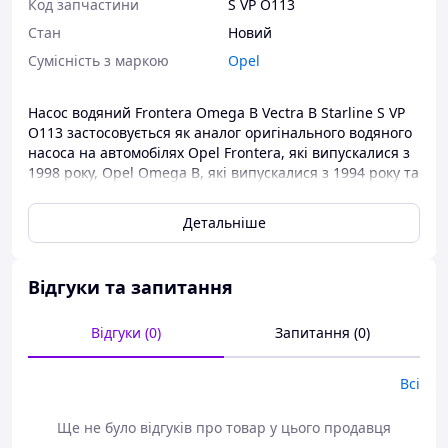
Код запчастини
S VP O113
Стан
Новий
Сумісність з маркою
Opel
Насос водяний Frontera Omega B Vectra B Starline S VP
O113 застосовується як аналог оригінального водяного
насоса на автомобілях Opel Frontera, які випускалися з
1998 року, Opel Omega B, які випускалися з 1994 року та
Opel Vectra B, які випускалися з 1995 року.
Детальніше
Автомобільні водяні насоси ви завжди можете
придбати в нашому інтернет-магазині за
найдоступнішими цінами.
Відгуки та запитання
Відгуки (0)
Запитання (0)
Всі
Ще не було відгуків про товар у цього продавця