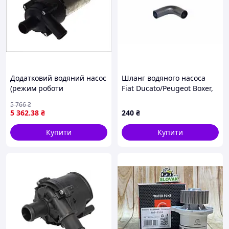
Додатковий водяний насос
Шланг водяного насоса
(режим роботи
Fiat Ducato/Peugeot Boxer,
електричний) MERCEDES
KAUTEK (FIRH186)
5 766
₴
124 (C124), 124 (W124), C T-
5 362
.38
₴
240
₴
MODEL (S202), C (W202),
CLK (A208), CLK
Купити
Купити