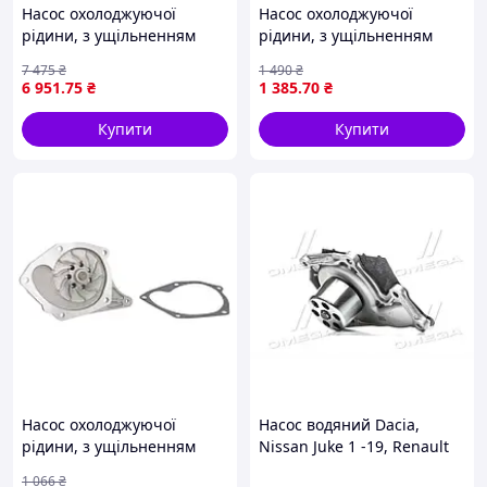
Насос охолоджуючої
Насос охолоджуючої
рідини, з ущільненням
рідини, з ущільненням
MAN TGE, AUDI A1, A3, A4
BMW 3 (E36), 3 (E46), 5
7 475
₴
1 490
₴
ALLROAD B8, A4 ALLROAD
(E34), 5 (E39), 5 (E60), 5
6 951
.75
₴
1 385
.70
₴
B9, A4 B8, A4 B9, A5, A6 C7,
(E61), 7 (E38), 7 (E65, E66,
Q2, Q3, Q5,
E67), X3
Купити
Купити
Насос охолоджуючої
Насос водяний Dacia,
рідини, з ущільненням
Nissan Juke 1 -19, Renault
DACIA DOKKER, DUSTER,
Captur 1, 2 13- (вир-во
1 066
₴