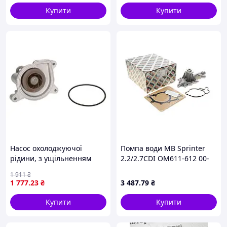
08.98-08.12
Купити
Купити
Насос охолоджуючої
Помпа води MB Sprinter
рідини, з ущільненням
2.2/2.7CDI OM611-612 00-
AUDI A1, A3, SEAT ALTEA,
06
1 911
₴
ALTEA XL, LEON, TOLEDO
1 777
.23
₴
3 487
.79
₴
III, TOLEDO IV, SKODA
OCTAVIA II, RAPID,
Купити
Купити