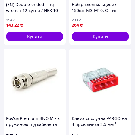
(EN) Double-ended ring
Набір клем кільцевих
wrench 12-кутна / HEX 10
150шт М3-М10, О-тип
мм пряме, кут: 15°,
неізольовані DJ431, в кейсі
154
₴
293
₴
довжина: 187 мм, 1 шт
143
.22
₴
264
₴
TOPTUL AAEL1010
Купити
Купити
Роз'єм Premium BNC-M - з
Клема сполучна VARGO на
пружиною під кабель та
4 провідника 2,5 мм ²
наконечником під гвинт
(109501)