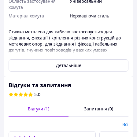
Область застосування
Універсальний
хомута
Матеріал хомута
Нержавіюча сталь
Стяжка металева для кабелю застосовується для
з'єднання, фіксації і кріплення різних конструкцій до
металевих опор, для з'єднання і фіксації кабельних
джгутів, гнучких повітроводів у важких умовах
експлуатації. Використовується в агресивних
середовищах, при різких перепадах температури,
Детальніше
підвищеної вібрації і вологості. Конструктивно стяжка
являє собою сталеву стрічку з кульковим
самозажимным замком з одностороннім ходом.
Відгуки та запитання
5.0
Замковий механізм: роликовий пристрій
Відгуки (1)
Запитання (0)
одностороннього ходу, нероз'ємний
Температура експлуатації: від 80°С до + 500 °С
Всі
Інструмент для монтажу: пасатижі