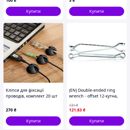
100
₴
5
₴
для фіксації центральної
жили, BOX Q100/2500
Купити
Купити
Кліпси для фіксації
(EN) Double-ended ring
проводів, комплект 20 шт
wrench - offset 12-кутна,
8x10, тип: (EN) bent, 45°,
131
₴
довжина: 170 мм, 1 шт
270
₴
121
.83
₴
TOPTUL AAEH0810
Купити
Купити