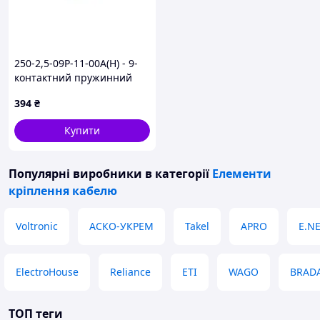
250-2,5-09P-11-00A(H) - 9-
контактний пружинний
клемний з'єднувач 2,5 мм -
394
₴
5 шт.
Купити
Популярні виробники
в категорії
Елементи
кріплення кабелю
Voltronic
АСКО-УКРЕМ
Takel
APRO
E.N
ElectroHouse
Reliance
ETI
WAGO
BRAD
ТОП теги