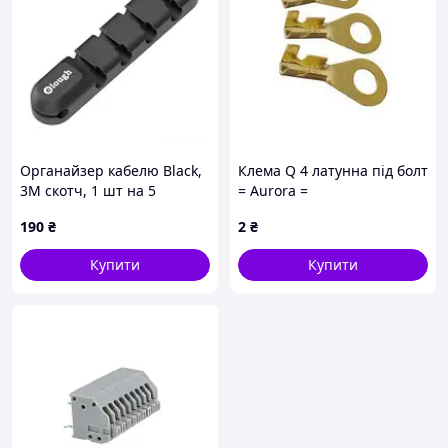
Органайзер кабелю Black,
Клема Q 4 латунна під болт
3М скотч, 1 шт на 5
= Aurora =
проводів
190
₴
2
₴
Купити
Купити