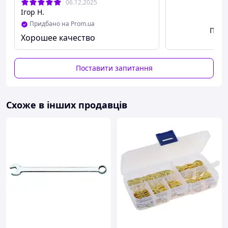
06.12.2025
Ігор Н.
Придбано на Prom.ua
Пере
Хорошее качество
Поставити запитання
Схоже в інших продавців