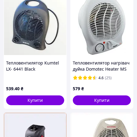
потрібне додаткове опалення.
Характеристики:
Потужність: 220-240 В, ~50 Гц
Кольори: сірий, бежевий
Індикатор мережі
Захист від перегрівання (автоматичне
вимкнення)
Автоматичний контроль температури
Тепловентилятор Kumtel
Тепловентилятор нагрівач
Підтримка заданого режиму
LX- 6441 Black
дуйка Domotec Heater MS
Три режими подавання повітря: холодний/
5902 D3-2025
4.6
(25)
теплий/гарячий
Двопозиційний перемикач нагрівання:
539
.40
₴
579
₴
1000/2000 Вт
Купити
Купити
Обмін або повернення товару належної
якості
Згідно з законом України "Про захист прав
споживачів", Ви можете повернути або
обміняти куплений Вами товар упродовж 14