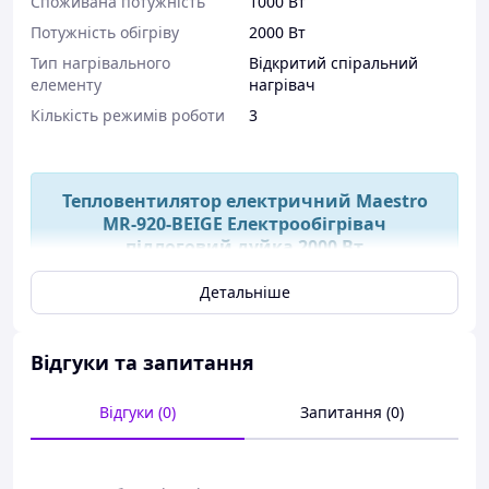
Споживана потужність
1000 Вт
Потужність обігріву
2000 Вт
Тип нагрівального
Відкритий спіральний
елементу
нагрівач
Кількість режимів роботи
3
Тепловентилятор електричний Maestro
MR-920-BEIGE Електрообігрівач
підлоговий дуйка 2000 Вт
Детальніше
Телефонуйте/пишіть у будь-який час, наш
менеджер із радістю відповість на всі Ваші
питання :)
Відгуки та запитання
Відсилання посилок відбувається
Відгуки (0)
Запитання (0)
впродовж 1-3 днів, всі товари перед
відправленням уважно перевіряються,
просимо всіх наших клієнтів добре
перевіряти товари на пошті під час