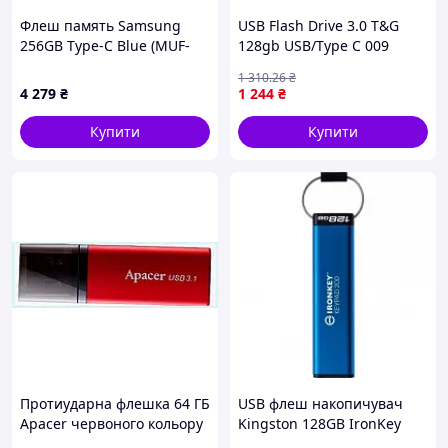
Флеш память Samsung
USB Flash Drive 3.0 T&G
256GB Type-C Blue (MUF-
128gb USB/Type C 009
256DA/APC)
Чорний (17001676)
1 310
.26
₴
4 279
₴
1 244
₴
Купити
Купити
Протиударна флешка 64 ГБ
USB флеш накопичувач
Apacer червоного кольору
Kingston 128GB IronKey
671T4A916
Keypad 200 Type-C