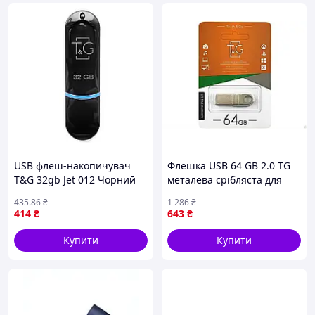
USB флеш-накопичувач
Флешка USB 64 GB 2.0 TG
T&G 32gb Jet 012 Чорний
металева срібляста для
(17002229)
зберігання даних і файлів
435
.86
₴
1 286
₴
414
₴
643
₴
Купити
Купити