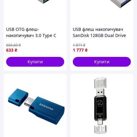
USB OTG флеш-
USB флеш накопичувач
накопичувач 3.0 Type C
SanDisk 128GB Dual Drive
32GB T&G металева серія
Luxe USB 3.1 + Type-C
666
.60
₴
1 871
₴
104 Сталевий (17001869)
(SDDDC4-128G-G46)
633
₴
1 777
₴
Купити
Купити