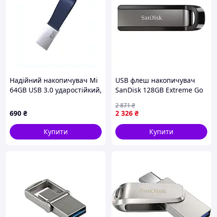
Надійний накопичувач Mi
USB флеш накопичувач
64GB USB 3.0 ударостійкий,
SanDisk 128GB Extreme Go
8A8265XM63
USB 3.2 (SDCZ810-128G-
2 871
₴
G46) — Гарантія
690
₴
2 326
₴
Купити
Купити