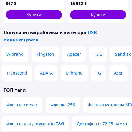
367
₴
15 982
₴
Encrypted Blue USB 3.2
(IKKP200C/128GB)
Купити
Купити
Популярні виробники
в категорії
USB
накопичувачі
Wibrand
Kingston
Apacer
T&G
Sandisk
Transcend
ADATA
Mibrand
TG
Acer
ТОП теги
Флешка corsair
Флешка 256
Флешка металева MI
Флешка для документів T&G
Диктофон із 72 ГБ пам'яті