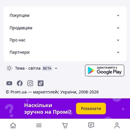
Покупцям
Продавцям
Про нас
Партнери
Тема
-
світла
BETA
© Prom.ua — маркетплейс України, 2008-2026
Наскільки
Розказати
зручно на Промі?