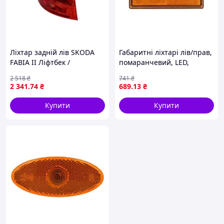
Ліхтар задній лів SKODA
Габаритні ліхтарі лів/прав,
FABIA II Ліфтбек /
помаранчевий, LED,
Універсал 4/5D -12.14 TYC
висота 55мм, ширина
2 518
₴
741
₴
11-12268-01-2
103мм, глибина 38/103мм,
2 341
.74
₴
689
.13
₴
випукла, 24В (всередині
багажника між
Купити
Купити