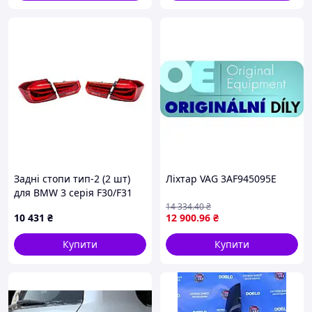
Задні стопи тип-2 (2 шт)
Ліхтар VAG 3AF945095E
для BMW 3 серія F30/F31
2012-2019 рр
14 334
.40
₴
10 431
₴
12 900
.96
₴
SMARTSHOP_DD
Купити
Купити