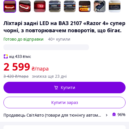
Ліхтарі задні LED на ВАЗ 2107 «Razor 4» супер
чорні, з повторювачем поворотів, що бігає.
Готово до відправки
40+ купили
433
від
₴
/міс
2 599
₴/пара
3 420
₴/пара
знижка ще 23 дні
Купити
Купити зараз
96%
Продавець СвітАвто (товари для тюнінгу автомобілів ВАЗ)