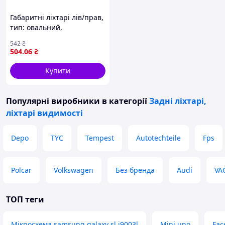
Габаритні ліхтарі лів/прав,
тип: овальний,
помаранчевий, W5W,
542
₴
випукла, 12В NISSAN
504
.06
₴
NV400, OPEL MOVANO B,
RENAULT MASTER III 02.10-
Купити
Популярні виробники
в категорії
Задні ліхтарі,
ліхтарі видимості
Depo
TYC
Tempest
Autotechteile
Fps
Polcar
Volkswagen
Без бренда
Audi
VA
ТОП теги
Мікросхема samsung galaxy sl i9003l
Mini uno
Fac