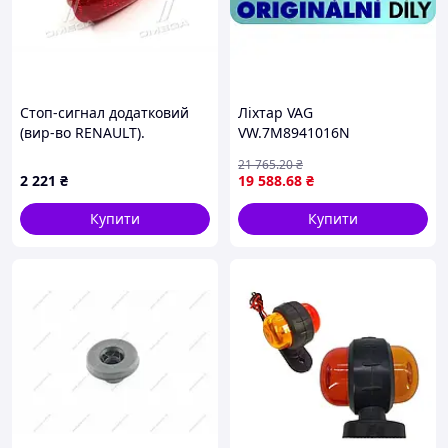
Стоп-сигнал додатковий
Ліхтар VAG
(вир-во RENAULT).
VW.7M8941016N
(8200209522)
21 765
.20
₴
2 221
₴
19 588
.68
₴
Купити
Купити