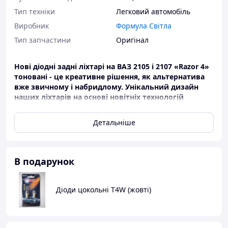
Тип техніки
Легковий автомобіль
Виробник
Формула Світла
Тип запчастини
Оригінал
Нові діодні задні ліхтарі на ВАЗ 2105 і 2107 «Razor 4»
тоновані - це креативне рішення, як альтернатива
вже звичному і набридлому.
Унікальний дизайн
наших ліхтарів на основі новітніх технологій
зроблять ваш автомобіль індивідуальним і
незабутнім.Модель розроблена спеціально для
Детальніше
України на наше замовлення!
УВАГА! Можливо не збіг розпинування проводів,це
не вважається браком і легко змінюється
розпинування у фішці джгута самостійно або у
В подарунок
фахівця.
Рекомендація для встановлення:
Діоди цокольні T4W (жовті)
Перед встановленням автомобільних фар
рекомендується помазати шів між склом і корпусом
фари прозорим або чорним герметиком. Через те, що
під тиском повітря може просочуватись волога.