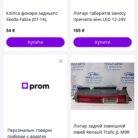
Кліпса фонаря заднього
Ліхтарі габаритів заносу
Skoda Fabia (07-14),
причепа міні LED 12-24V
Roomster (06-15)
червоно-жовті, комплект 2
54
₴
105
₴
(5J0945067A) VAG
шт
Купити
Купити
Ліхтар задній зовнішній
Персональні товарні
лівий Renault Trafic JL M9R
підбірки у додатку