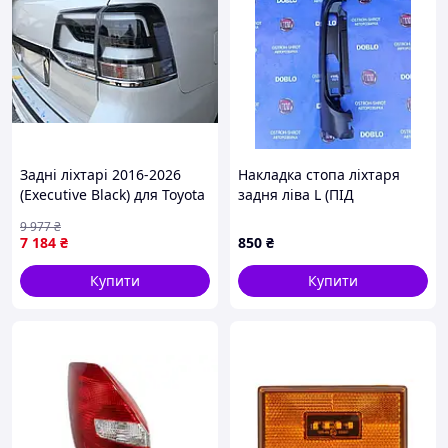
Задні ліхтарі 2016-2026
Накладка стопа ліхтаря
(Executive Black) для Toyota
задня ліва L (ПІД
Land Cruiser 200 рр
РОЗПАШНІ ДВЕРІ) Fiat
9 977
₴
Doblo Фіат Добло 2005-
7 184
₴
850
₴
2009 223 кузов 735388402
Купити
Купити