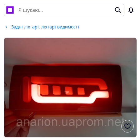
Задні ліхтарі, ліхтарі видимості