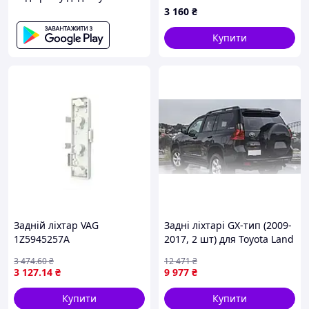
2001 (б/у)
3 160
₴
Купити
Задній ліхтар VAG
Задні ліхтарі GX-тип (2009-
1Z5945257A
2017, 2 шт) для Toyota Land
Cruiser Prado 150
3 474
.60
₴
12 471
₴
3 127
.14
₴
9 977
₴
Купити
Купити