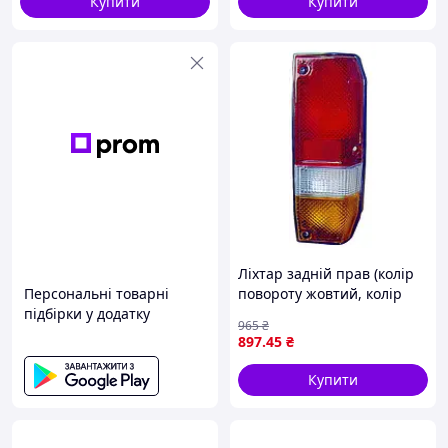
Купити
Купити
Ліхтар задній прав (колір
Персональні товарні
повороту жовтий, колір
підбірки у додатку
скла червон) TOYOTA LAND
965
₴
CRUISER J7 позашляховик
897
.45
₴
5D 11.84-12.96 DEPO 212-
1922R-A
Купити