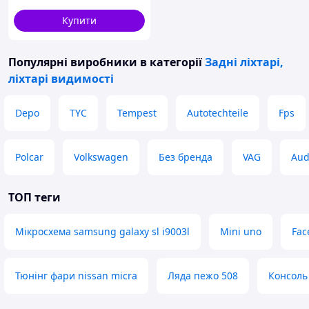
MODEL S II LIFT, MODEL S
LIFT 05.00-
Купити
Популярні виробники
в категорії
Задні ліхтарі,
ліхтарі видимості
Depo
TYC
Tempest
Autotechteile
Fps
Polcar
Volkswagen
Без бренда
VAG
Aud
ТОП теги
Мікросхема samsung galaxy sl i9003l
Mini uno
Fac
Тюнінг фари nissan micra
Ляда пежо 508
Консоль