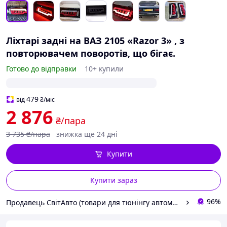
Ліхтарі задні на ВАЗ 2105 «Razor 3» , з
повторювачем поворотів, що бігає.
Готово до відправки
10+ купили
479
від
₴
/міс
2 876
₴/пара
3 735
₴/пара
знижка ще 24 дні
Купити
Купити зараз
96%
Продавець СвітАвто (товари для тюнінгу автомобілів ВАЗ)