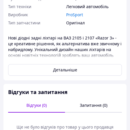
Тип техніки
Легковий автомобіль
Виробник
ProSport
Тип запчастини
Оригінал
Нові діодні задні ліхтарі на ВАЗ 2105 і 2107 «Razor 3» -
це креативне рішення, як альтернатива вже звичному і
набридлому.
Унікальний дизайн наших ліхтарів на
основі новітніх технологій зроблять ваш автомобіль
індивідуальним і незабутнім.Модель розроблена
спеціально для України на наше замовлення!
Детальніше
УВАГА! Можливо не збіг розпинування проводів,це не
вважається браком і легко змінюється розпинування у
фішці джгута самостійно або у фахівця.
Відгуки та запитання
Відгуки (0)
Запитання (0)
Ще не було відгуків про товар у цього продавця