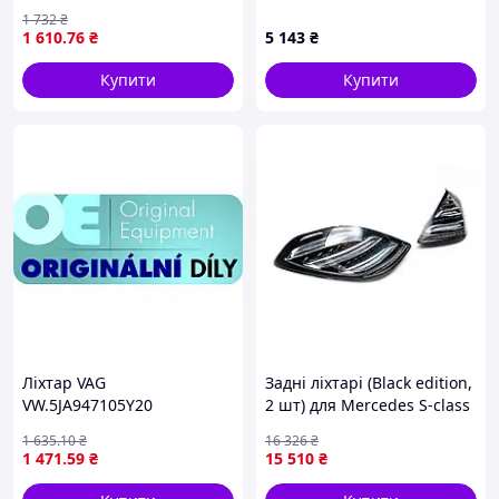
05.95-04.08 TRUCKLIGHT
M02036
1 732
₴
1 610
.76
₴
5 143
₴
Купити
Купити
Лiхтар VAG
Задні ліхтарі (Black edition,
VW.5JA947105Y20
2 шт) для Mercedes S-сlass
W222 2013-2020 рр
1 635
.10
₴
16 326
₴
1 471
.59
₴
15 510
₴