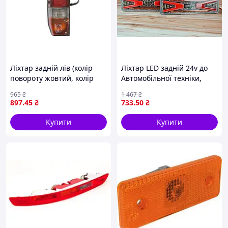
Ліхтар задній лів (колір
Ліхтар LED задній 24v до
повороту жовтий, колір
Автомобільної техніки,
скла червон) TOYOTA LAND
вантажівок, 30х8 см
965
₴
1 467
₴
CRUISER J7 позашляховик
(Малювальний
897
.45
₴
733
.50
₴
5D 11.84-12.96 DEPO 212-
поворотник) MINI
1922L-A
Купити
Купити