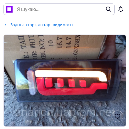
Задні ліхтарі, ліхтарі видимості