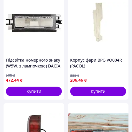
Підсвітка номерного знаку
Корпус фари BPC-VO004R
(W5W, з лампочкою) DACIA
(PACOL)
LOGAN I, SANDERO,
508
₴
222
₴
RENAULT CLIO II
472
.44
₴
206
.46
₴
Campus/Storia, CLIO II Ph I,
CLIO II Ph II,
Купити
Купити