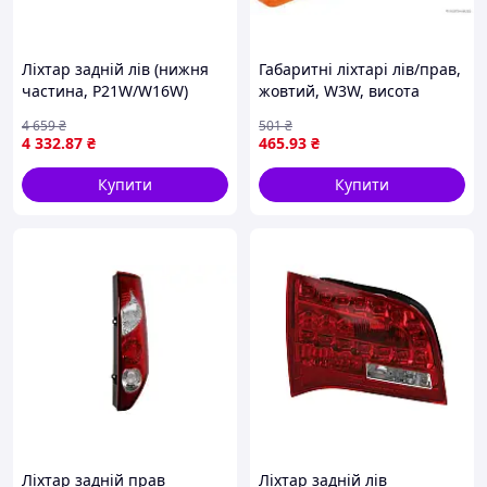
Ліхтар задній лів (нижня
Габаритні ліхтарі лів/прав,
частина, P21W/W16W)
жовтий, W3W, висота
AUDI Q5 -01.17
41мм, ширина 110мм,
4 659
₴
501
₴
714021790701 (Magneti
глибина 7,5/35,2/110мм,
4 332
.87
₴
465
.93
₴
Marelli)
горизонтальне кріплення,
12/24В
Купити
Купити
Ліхтар задній прав
Ліхтар задній лів