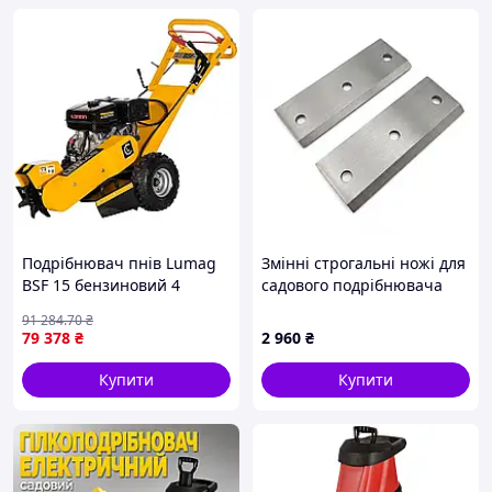
Подрібнювач пнів Lumag
Змінні строгальні ножі для
BSF 15 бензиновий 4
садового подрібнювача
тактний 9 кВт зі сталевою
MAST GS650
91 284
.70
₴
фрезою для видалення
79 378
₴
2 960
₴
пеньків
Купити
Купити