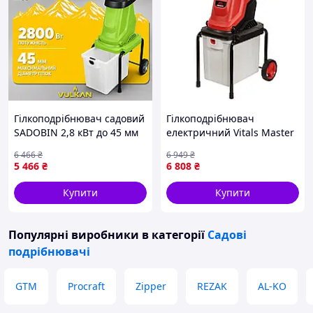
Гілкоподрібнювач садовий
Гілкоподрібнювач
SADOBIN 2,8 кВт до 45 мм
електричний Vitals Master
садовий утилізатор гілок
Zs 2845wt
6 466
₴
6 949
₴
електричний шредер
5 466
₴
6 808
₴
Купити
Купити
Популярні виробники
в категорії
Садові
подрібнювачі
GTM
Procraft
Zipper
REZAK
AL-KO