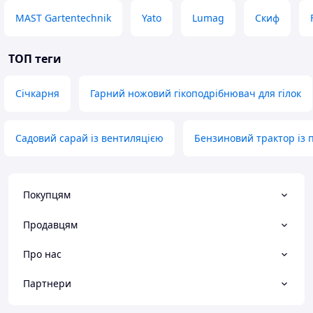
MAST Gartentechnik
Yato
Lumag
Скиф
ТОП теги
Січкарня
Гарний ножовий гікоподрібнювач для гілок
Садовий сарай із вентиляцією
Бензиновий трактор із
Покупцям
Продавцям
Про нас
Партнери