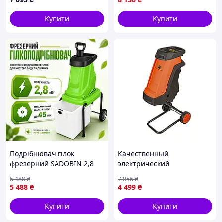
діаметром до 45 мм
Купити
Купити
Подрібнювач гілок
Качественный
фрезерний SADOBIN 2,8
электрический
кВт до 45 мм електричний
измельчитель веток TEX.AC
6 488
₴
7 056
₴
шредер гілок з
ТА-SH2600: 2600 Вт, 5000
5 488
₴
4 499
₴
контейнером
об/мин COM11
Купити
Купити