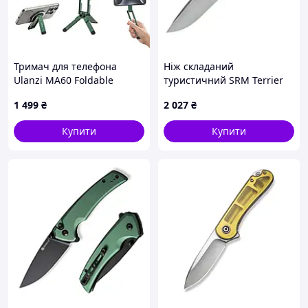
Тримач для телефона
Ніж складаний
Ulanzi MA60 Foldable
туристичний SRM Terrier
Magnetic Phone Tripod
258L-GB (9.3 см) D2 / G10
1 499
₴
2 027
₴
(Зелений)
чорний
Купити
Купити