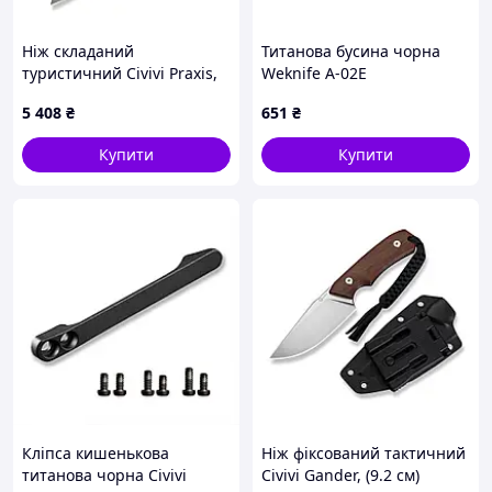
Ніж складаний
Титанова бусина чорна
туристичний Civivi Praxis,
Weknife A-02E
(9.5 см) Nitro-V / Aluminum
5 408
₴
651
₴
зелений
Купити
Купити
Кліпса кишенькова
Ніж фіксований тактичний
титанова чорна Civivi
Civivi Gander, (9.2 см)