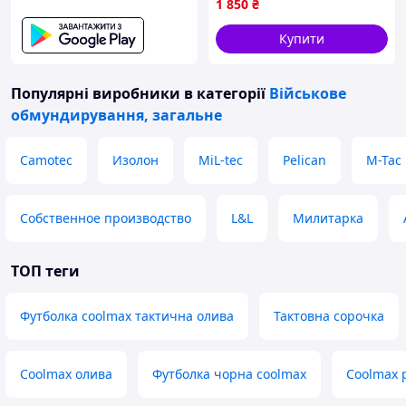
1 850
₴
Купити
Популярні виробники
в категорії
Військове
обмундирування, загальне
Camotec
Изолон
MiL-tec
Pelican
M-Tac
Собственное производство
L&L
Милитарка
ТОП теги
Футболка coolmax тактична олива
Тактовна сорочка
Coolmax олива
Футболка чорна coolmax
Coolmax 