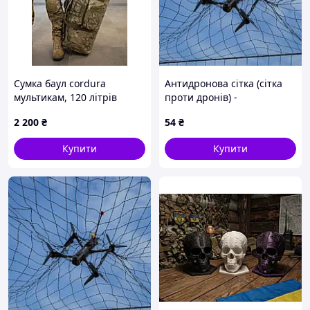
Сумка баул cordura
Антидронова сітка (сітка
мультикам, 120 літрів
проти дронів) -
індивідуальні розміри під
2 200
₴
54
₴
замовлення.
Купити
Купити