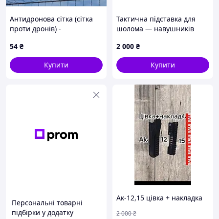
Антидронова сітка (сітка
Тактична підставка для
проти дронів) -
шолома — навушників
індивідуальні розміри під
"Череп Вікінга"
54
₴
2 000
₴
замовлення.
Купити
Купити
Ак-12,15 цівка + накладка
Персональні товарні
підбірки у додатку
2 000
₴