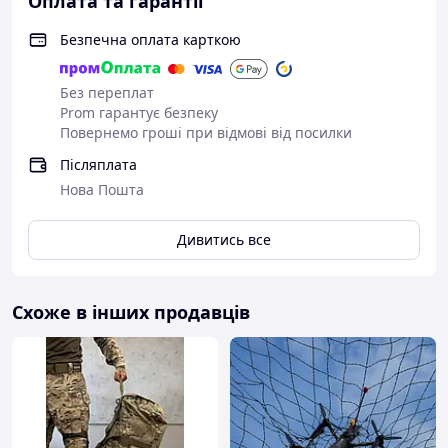
Оплата та гарантії
звертайтеся до нашої служби підтримки.
Безпечна оплата карткою
Контакти:
Служба підтримки: (+380) 63-882-53-53
Без переплат
Відвідайте наш магазин: baumstore.prom.ua
Prom гарантує безпеку
Повернемо гроші при відмові від посилки
Післяплата
Нова Пошта
Дивитись все
Схоже в інших продавців