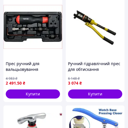
Прес ручний для
Ручний гідравлічний прес
вальцьовування
для обтискання
гальмівних трубок 4.75
наконечників (від 16 до
4 983
₴
6 148
₴
6.35 мм YATO 14 предметів
300 мм2), Прес для
2 491
.50
₴
3 074
₴
для монтажу трубок
наконеч Доставка по
Україні
Купити
Купити