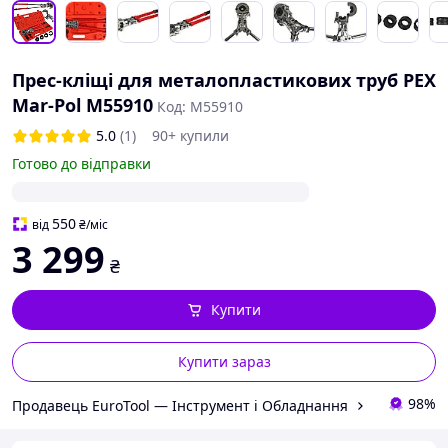
Прес-кліщі для металопластикових труб PEX
Mar-Pol M55910
Код: M55910
5.0
(1)
90+ купили
Готово до відправки
550
від
₴
/міс
3 299
₴
Купити
Купити зараз
98%
Продавець ㅤEuroTool — Інструмент і Обладнання