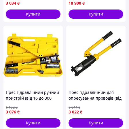
240 мм2), Міні
прес / Вертикальний
3 034
₴
18 900
₴
гідравлічний прес, RYH
гідравлічний прес
Купити
Купити
Прес гідравлічний ручний
Прес гідравлічний для
пристрій (від 16 до 300
опресування проводів (від
мм2), Гідравлічний прес
16 до 240 мм2), Ручний
6 152
₴
6 044
₴
для обтискання
гідропрес для
3 076
₴
3 022
₴
наконечників, CQS
опресування, XMU
Купити
Купити