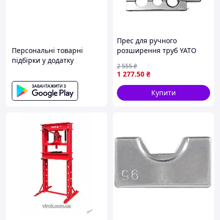
Прес для ручного
Персональні товарні
розширення труб YATO
підбірки у додатку
набір для сантехнічних
2 555
₴
робіт діаметром 22-28 мм
1 277
.50
₴
Купити