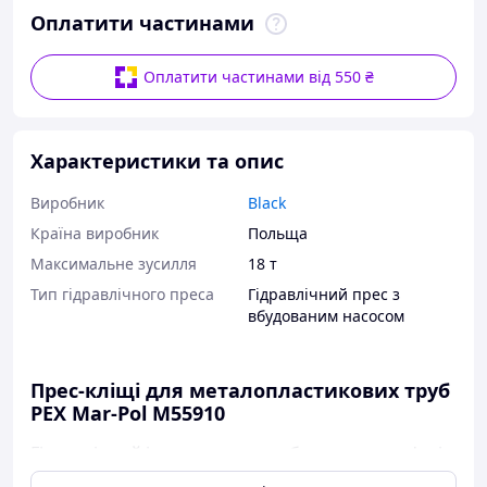
Оплатити частинами
Оплатити частинами від 550 ₴
Характеристики та опис
Виробник
Black
Країна виробник
Польща
Максимальне зусилля
18 т
Тип гідравлічного преса
Гідравлічний прес з
вбудованим насосом
Прес-кліщі для металопластикових труб
PEX Mar-Pol M55910
Гідравлічний інструмент для обтискання роз'ємів
на металопластикових трубах з набором із 4