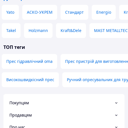
Yato
АСКО-УКРЕМ
Стандарт
Energio
Kr
Takel
Holzmann
Kraft&Dele
MAST METALLTEC
ТОП теги
Прес гідравлічний oma
Прес пристрій для виготовленн
Високошвидкісний прес
Ручний опресувальник для тру
Покупцям
Продавцям
Про нас