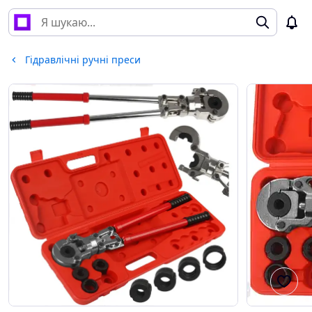
Гідравлічні ручні преси