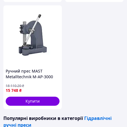
Ручний прес MAST
Metalltechnik M-AP-3000
важільний 3 тонни для
18 110
.20
₴
запресовування
15 748
₴
підшипників та
випресовування
Купити
Популярні виробники
в категорії
Гідравлічні
ручні преси