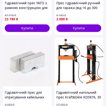
Гідравлічний прес YATO з
Прес гідравлічний ручний
рамною конструкцією для
для гаража (від 16 до 300
навантаження до 20 тонн і
мм2), Обтискачка ручна
47 578
₴
6 180
₴
робочої зони до 695 мм
гідравлічна, Прес ручний
23 789
₴
3 090
₴
гідравлічний, FRC
Купити
Купити
Гідравлічний прес для
Гідравлічний напільний
опресування кабельних
прес Kraft&Dele KD5876, 30
наконечників (від 16 до
тонн, 950 мм / Напільний
6 068
₴
27 000
₴