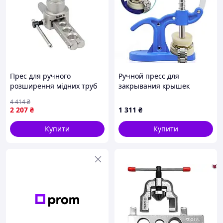
Прес для ручного
Ручной пресс для
розширення мідних труб
закрывания крышек
YATO для професіоналів і
ремонта часов,
4 414
₴
любителів з діаметром 1/4
инструмент часовщика
2 207
₴
1 311
₴
3/4 дюйма
Купити
Купити