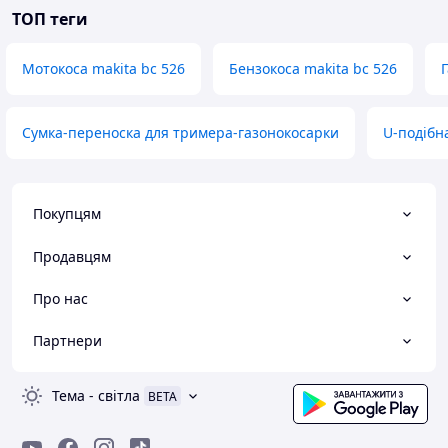
ТОП теги
Мотокоса makita bc 526
Бензокоса makita bc 526
Сумка-переноска для тримера-газонокосарки
U-подібн
Покупцям
Продавцям
Про нас
Партнери
Тема
-
світла
BETA