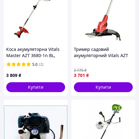
Коса акумуляторна Vitals
Тример садовий
Master AZT 3680-1n BL,
акумуляторний Vitals AZT
посадка МАКІТА,
1835-1n BL Kit 18В акб
5.0
(2)
безщітковий двигун (без
2А·год 30см 2.75кг
3 775
₴
АКБ і ЗП) + БЕЗКОШТОВНА
3 809
₴
3 701
₴
ДОСТАВКА!
Купити
Купити