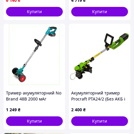
6 140
₴
4 719
₴
Купити
Купити
Тример акумуляторний No
Акумуляторний тример
Brand 48В 2000 мАг
Procraft PTA24/2 (Без АКБ і
(2104618607), X8974762K
ЗУ) Коса Прокрафт
1 249
₴
2 400
₴
Купити
Купити