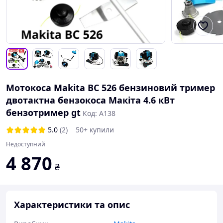
Мотокоса Makita BC 526 бензиновий тример
двотактна бензокоса Макіта 4.6 кВт
бензотример gt
Код: А138
5.0
(2)
50+ купили
Недоступний
4 870
₴
Характеристики та опис