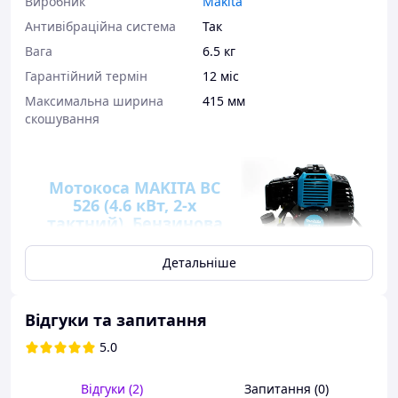
Виробник
Makita
Антивібраційна система
Так
Вага
6.5 кг
Гарантійний термін
12 міс
Максимальна ширина
415 мм
скошування
Мотокоса MAKITA BC
526 (4.6 кВт, 2-х
тактний). Бензинова
коса Макіта
Детальніше
Мотокоса Makita
призначена для скошування
всіх видів трав (у тому числі
Відгуки та запитання
мокрої трави, сухостою), чагарників, пагонів
дерев. В якості ріжучого інструменту
5.0
застосовується волосінь і сталеві фрези. Для скосу
трави застосовується стек гілок головка (1 шт. в
Відгуки (2)
Запитання (0)
комплекті), для скосу жорсткої трави, чагарників у