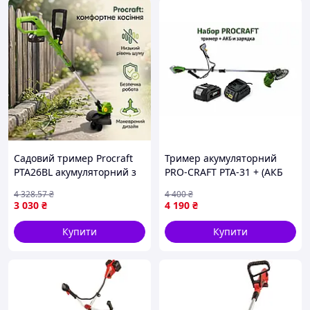
Садовий тример Procraft
Тример акумуляторний
PTA26BL акумуляторний з
PRO-CRAFT PTA-31 + (АКБ
ємністю АКБ 3 Агод і
4Аг Type-C та ЗП)
4 328
.57
₴
4 400
₴
штангою 165 см для
3 030
₴
4 190
₴
обробки великих ділянок, з
волосінню
Купити
Купити