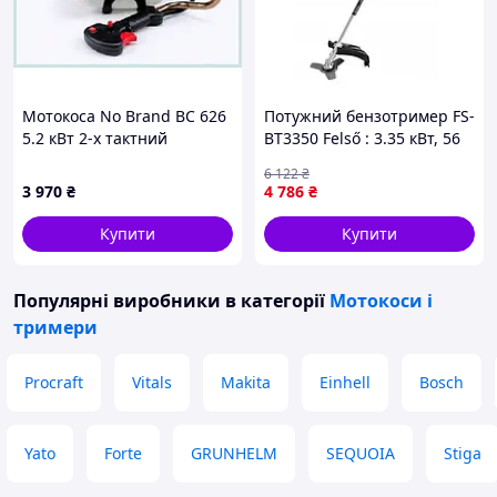
Мотокоса No Brand BC 626
Потужний бензотример FS-
5.2 кВт 2-х тактний
BT3350 Felső : 3.35 кВт, 56
(1756374609) A902943PH6
куб. см, зріз 420 мм, ніж
6 122
₴
255 мм
3 970
₴
4 786
₴
Купити
Купити
Популярні виробники
в категорії
Мотокоси і
тримери
Procraft
Vitals
Makita
Einhell
Bosch
Yato
Forte
GRUNHELM
SEQUOIA
Stiga