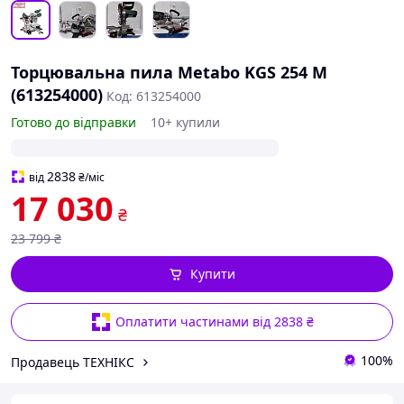
Торцювальна пила Metabo KGS 254 M
(613254000)
Код: 613254000
Готово до відправки
10+ купили
2838
від
₴
/міс
17 030
₴
23 799
₴
Купити
Оплатити частинами від 2838 ₴
100%
Продавець ТЕХНІКС