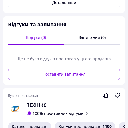
Детальніше
струбцина, обмежувач глибини різу,
поздовжній упор, механізм нахилу пили,
отвір для пилотвідводу, мішок для стружки,
гарантійний талон, інструкція.
Відгуки та запитання
Відгуки (0)
Запитання (0)
Ще не було відгуків про товар у цього продавця
Поставити запитання
Був online:
сьогодні
ТЕХНІКС
100% позитивних відгуків
Каталог продавця
Відгуки про продавця
1190
Ко