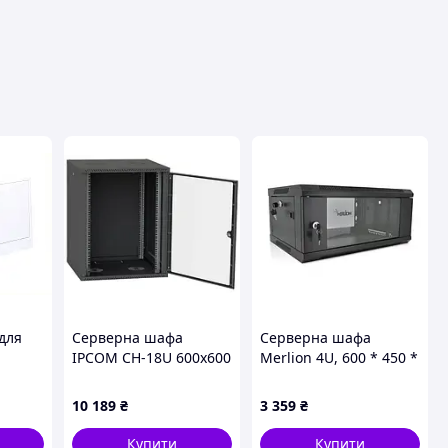
авця
для
Серверна шафа
Серверна шафа
IPCOM СН-18U 600х600
Merlion 4U, 600 * 450 *
єр,
Black
279 (Ш * Г * В) мм
загартоване скло,
10 189
₴
3 359
₴
чорна, сталь 1,2мм з
замком
Купити
Купити