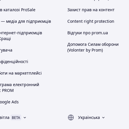
 каталозі ProSale
Захист прав на контент
 — медіа для підприємців
Content right protection
інтернет-підприємців
Відгуки про prom.ua
Кращі
Допомога Силам оборони
тувача
(Volonter by Prom)
нфіденційності
оти на маркетплейсі
ограма електронний
с PROM
oogle Ads
вітла
Українська
BETA