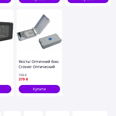
Якість! Оптичний бокс
Crosver Оптический
Бокс FOB-DM (FOB-
758
₴
 (Ml3-
DM037/12-1-6) -
379
₴
Гарантія! Сервіс!
Купити