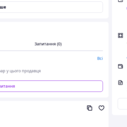
своїй конструкції шафи забезпечують відмінну
іше
Запитання (0)
Всі
вар у цього продавця
питання