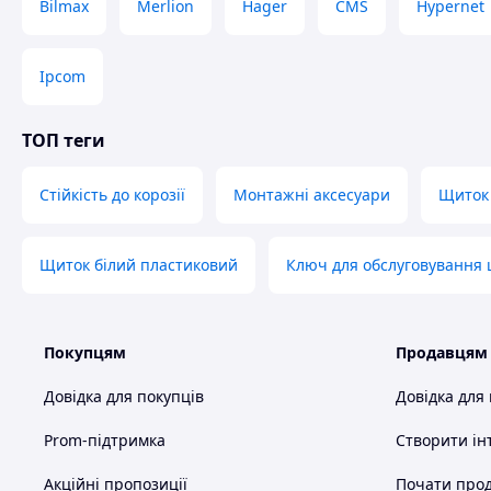
Bilmax
Merlion
Hager
CMS
Hypernet
Ipcom
ТОП теги
Стійкість до корозії
Монтажні аксесуари
Щиток 
Щиток білий пластиковий
Ключ для обслуговування
Покупцям
Продавцям
Довідка для покупців
Довідка для
Prom-підтримка
Створити ін
Акційні пропозиції
Почати прод