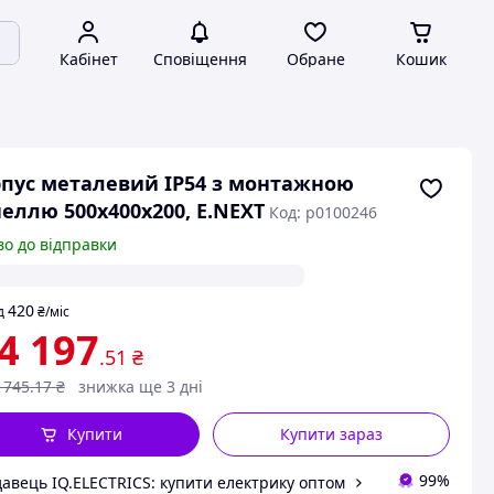
Кабінет
Сповіщення
Обране
Кошик
пус металевий IP54 з монтажною
еллю 500x400x200, E.NEXT
Код: p0100246
во до відправки
420
д
₴
/міс
4 197
.51
₴
 745
.17
₴
знижка ще 3 дні
Купити
Купити зараз
99%
авець IQ.ELECTRICS: купити електрику оптом