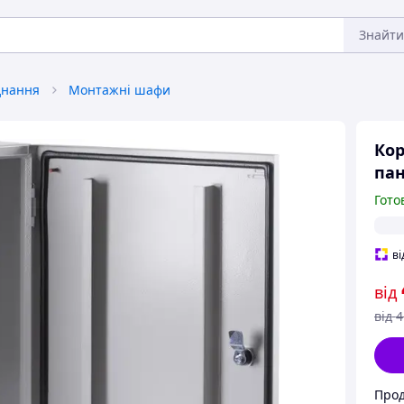
Знайти
днання
Монтажні шафи
Кор
пан
Гото
ві
від
від
4
Прод