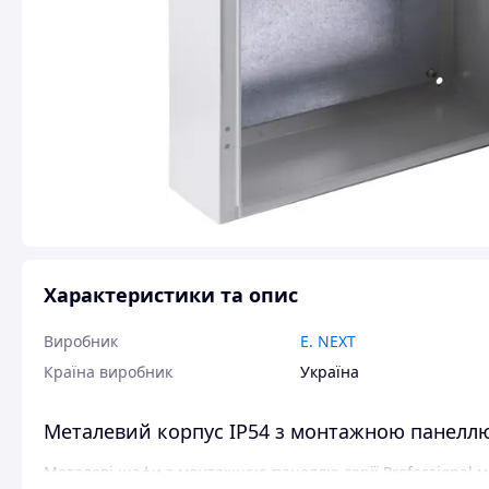
Характеристики та опис
Виробник
E. NEXT
Країна виробник
Україна
Металевий корпус IP54 з монтажною панеллю 
Металеві шафи з монтажною панеллю серії Professional м