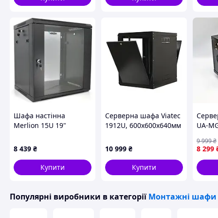
Шафа настінна
Серверна шафа Viatec
Серве
Merlion 15U 19"
1912U, 600х600х640мм
UA-MG
600*450*768
акрилове скло Black
9U, 6
9 999
₴
(Ш*Г*В)мм, black (Ml3-
акрил
8 439
₴
10 999
₴
8 299
6415 / 23532)
Купити
Купити
Популярні виробники
в категорії
Монтажні шафи