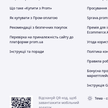
Що таке «Купити з Prom»
Просування в
Як купувати з Пром-оплатою
Sprava.prom
Рекомендації з безпечних покупок
Премія для 
Ecommerce.
Перевірка на приналежність сайту до
платформи prom.ua
Угода корис
Інструкції та поради
Політика ко
Правила роб
Бонусна пр
маркетплей
Інструкція G
Відскануй QR-код, щоб
Тема
-
с
завантажити мобільний
додаток