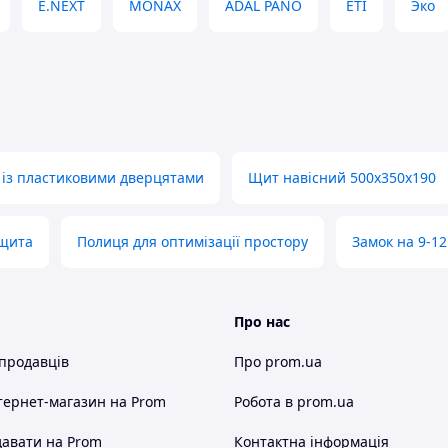
E.NEXT
MONAX
ADAL PANO
ETI
Эко
із пластиковими дверцятами
Щит навісний 500x350x190
 щита
Полиця для оптимізації простору
Замок на 9-12
Про нас
 продавців
Про prom.ua
тернет-магазин
на Prom
Робота в prom.ua
авати на Prom
Контактна інформація