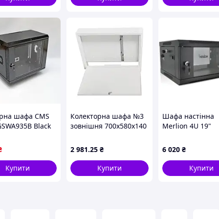
рна шафа CMS
Колекторна шафа №3
Шафа настінна
SWA935B Black
зовнішня 700x580х140
Merlion 4U 19"
00х350х507 мм,
мм
600*600*279
ове скло
(Ш*Г*В)мм, black
₴
2 981
.25
₴
6 020
₴
6604 / 23524)
Купити
Купити
Купити