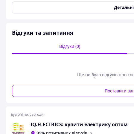
промислового, так і для житлового будівництва. Завдяки 
механічну міцність та стійкість до корозії.
Детальн
Ключові характеристики
Технічні дані
Відгуки та запитання
Тип: Металевий корпус
Степінь захисту: IP54
Відгуки (0)
Розміри: 500х400х200 мм
Серія: Professional
Застосування: Промислове та житлове будівництво
Ще не було відгуків про то
Поставити за
Був online:
сьогодні
IQ.ELECTRICS: купити електрику оптом
99% позитивних відгуків