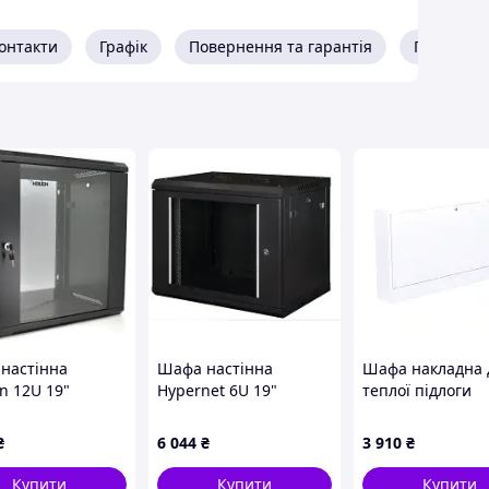
онтакти
Графік
Повернення та гарантія
Про прод
настінна
Шафа настінна
Шафа накладна 
n 12U 19"
Hypernet 6U 19"
теплої підлоги
50*634
600x450 ProLine (PL-
1150х580х150 Ко
)мм, black (Ml3-
WMNC-6U-BLACK)
3H51H3843B
₴
6 044
₴
3 910
₴
Купити
Купити
Купити