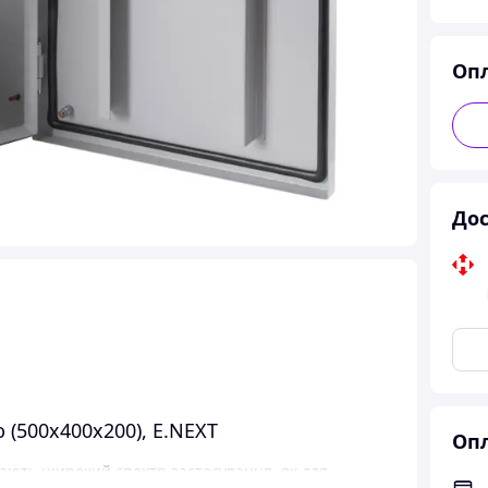
Оп
Дос
(500х400х200), E.NEXT
Опл
ають широкий спектр застосування, як для