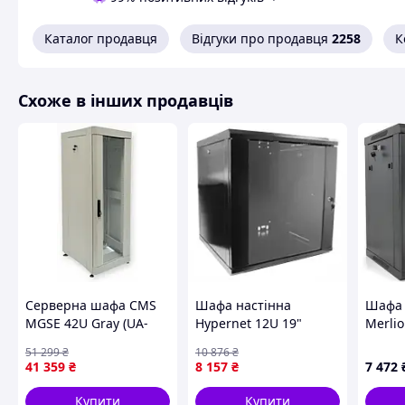
Каталог продавця
Відгуки про продавця
2258
К
Схоже в інших продавців
Серверна шафа CMS
Шафа настінна
Шафа 
MGSE 42U Gray (UA-
Hypernet 12U 19"
Merlio
MGSE4268MG)
600x600 ProLine (PL-
600*4
51 299
₴
10 876
₴
WMNC66-12U-BLACK)
(Ш*Г*В
41 359
₴
8 157
₴
7 472
6412)
Купити
Купити