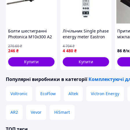
Блок резервного копіювання Huawei використовується у с
житлового будинку для керування станом інвертора, підк
Коли мережа виходить з ладу, інвертор переключається в
навантаження на мережу в резервному режимі. Коли мере
стан, пов'язаний з мережею. Блок резервного копіювання 
Болти шестигранні
Лічільник Single phase
Прити
акумуляторними модулями Huawei LUNA 2000. Коробка має
Photonica М10х300 А2
energy meter Eastron
міжпа
ніж достатньо для основних навантажень.
(DW-10-300) 99-0-DS
SDM 120CT-M-40mA
(чорн
270
.60
₴
4 704
₴
(ESCT-TA16 120A/40mA)
зборі
246
₴
4 480
₴
86
₴/
систем
Сумісність із інверторами Huawei серії M1.
30-35 
Купити
Купити
Також доступний резервний блок Huawei Luna2000 для 1 ф
Популярні виробники
в категорії
Комплектуючі дл
Voltronic
EcoFlow
Altek
Victron Energy
AR2
Vevor
HiSmart
ТОП теги