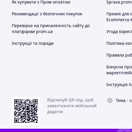
Як купувати з Пром-оплатою
Sprava.prom
Рекомендації з безпечних покупок
Премія для 
Ecommerce.
Перевірка на приналежність сайту до
платформи prom.ua
Угода корис
Інструкції та поради
Політика ко
Правила роб
Бонусна пр
маркетплей
Інструкція G
Відскануй QR-код, щоб
Тема
-
с
завантажити мобільний
додаток