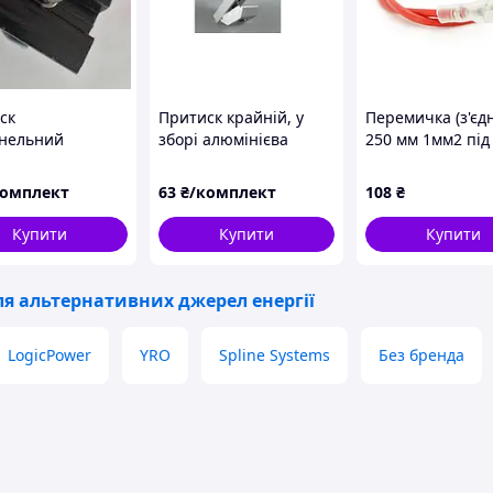
истемі фотоелектричних установок на даху
люченим до мережі або відключеним від мережі.
 автономний стан і подає живлення на
жа відновлюється, інвертор знову переходить у
Huawei працює як з LG Chem HV, так і з новими
ск
Притиск крайній, у
Перемичка (з'єд
 номінальну резервну потужність 5 кВт, що більш
нельний
зборі алюмінієва
250 мм 1мм2 під
ий) НИЗЬКИЙ, у
система R-LINE (для
F2 для акумулято
 оцинкована
модулів 35 мм)
червона, ціна за
комплект
63
₴/комплект
108
₴
а (для модулів
штуку
мм)
Купити
Купити
Купити
ази, сумісний із гібридними інверторами Huawei.
я альтернативних джерел енергії
LogicPower
YRO
Spline Systems
Без бренда