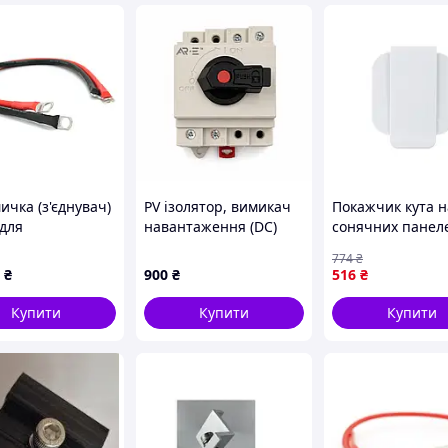
ичка (з'єднувач)
PV ізолятор, вимикач
Покажчик кута н
для
навантаження (DC)
сонячних панел
яторів, 50см,
AR.E ARDS1DB/N32/4
оптимізації
774
₴
а комплект
4P 16A 800V
вироблення енер
₴
900
₴
516
₴
40° з кліпсою F
Купити
Купити
Купити