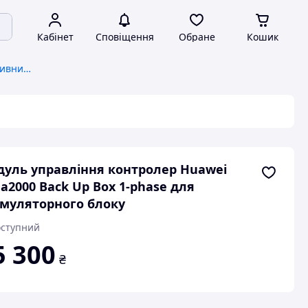
Кабінет
Сповіщення
Обране
Кошик
Комплектуючі для альтернативних джерел енергії
уль управління контролер Huawei
a2000 Back Up Box 1-phase для
муляторного блоку
ступний
5 300
₴