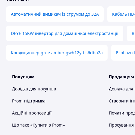
Автоматичний вимикач із струмом до 32A
Кабель ПВ-
DEYE 15KW інвертор для домашньої електростанції
В
Кондиционер gree amber gwh12yd-s6dba2a
Ecoflow d
Покупцям
Продавцям
Довідка для покупців
Довідка для
Prom-підтримка
Створити ін
Акційні пропозиції
Почати прод
Що таке «Купити з Prom»
Просування в