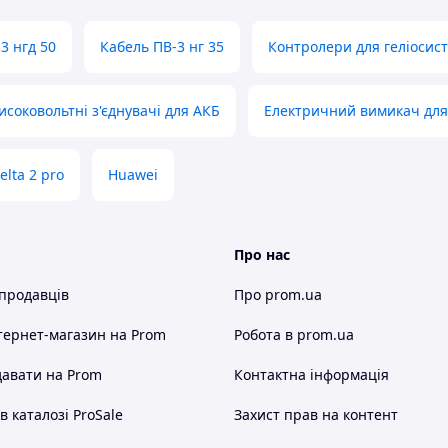
3 нгд 50
Кабель ПВ-3 нг 35
Контролери для геліосис
исоковольтні з'єднувачі для АКБ
Електричний вимикач для
elta 2 pro
Huawei
Про нас
 продавців
Про prom.ua
тернет-магазин
на Prom
Робота в prom.ua
авати на Prom
Контактна інформація
 каталозі ProSale
Захист прав на контент