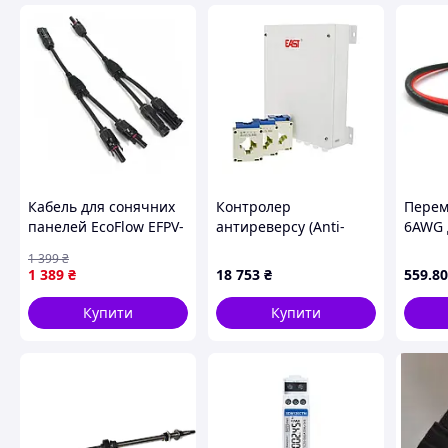
підприємств у всьому світі.
Кабель для сонячних
Контролер
Перем
панелей EcoFlow EFPV-
антиреверсу (Anti-
6AWG 
LTY2CBL0.3M Black
reflux Box) (Anti-reflux
акумул
1 399
₴
Solar MC4 Parallel
Box)
ціна з
1 389
₴
18 753
₴
559
.80
Connection Cable
Купити
Купити
Особливості