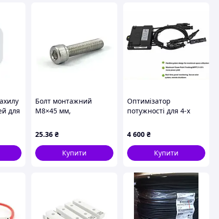
ахилу
Болт монтажний
Оптимізатор
ей для
M8×45 мм,
потужності для 4-х
нержавіюча сталь A2
сонячних панелей
гії 0-
AR2-HB45
HoneyBee 650W PV
25
.36
₴
4 600
₴
LAME
MPPT 12V-75V
Купити
Купити