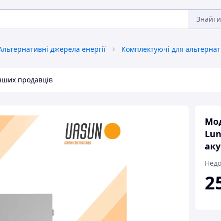
Знайти
Альтернативні джерела енергії
інших продавців
Мод
Lun
аку
Недо
2