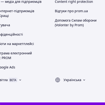
 — медіа для підприємців
Content right protection
інтернет-підприємців
Відгуки про prom.ua
Кращі
Допомога Силам оборони
тувача
(Volonter by Prom)
нфіденційності
оти на маркетплейсі
ограма електронний
с PROM
oogle Ads
вітла
Українська
BETA