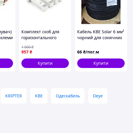
нувач)
Комплект скоб для
Кабель KBE Solar 6 мм²
 клеми
горизонтального
чорний для сонячних
рів,
кріплення АКБ Felicity
панелей та
1 000
₴
FLA48100UG1
фотоелектричних
957
₴
66
₴/пог.м
систем
Купити
Купити
KRIPTER
KBE
Одескабель
Deye