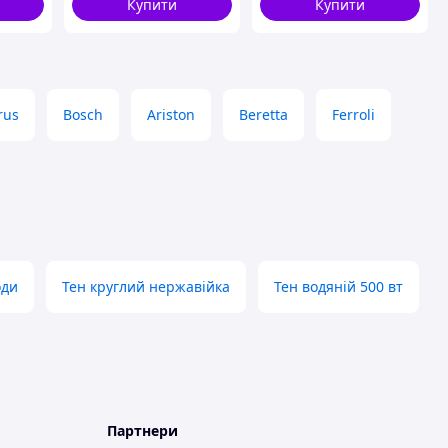
Купити
Купити
ЕMN_PS
rus
Bosch
Ariston
Beretta
Ferroli
оди
Тен круглий нержавійка
Тен водяній 500 вт
Партнери