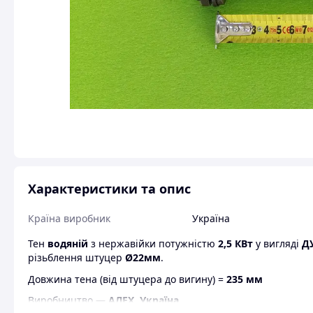
Характеристики та опис
Країна виробник
Україна
Тен
водяній
з нержавійки потужністю
2,5 КВт
у вигляді
Д
різьблення штуцер
Ø22мм
.
Довжина тена (від штуцера до вигину) =
235 мм
Виробництво ―
АЛЕХ, Україна.