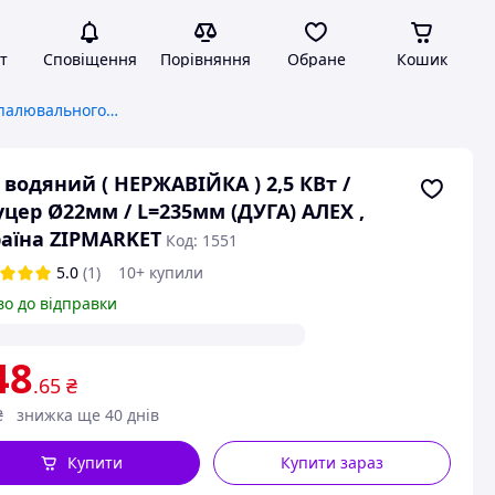
т
Сповіщення
Порівняння
Обране
Кошик
Комплектуючі для опалювального обладнання
 водяний ( НЕРЖАВІЙКА ) 2,5 КВт /
цер Ø22мм / L=235мм (ДУГА) АЛЕХ ,
аїна ZIPMARKET
Код: 1551
5.0
(1)
10+ купили
во до відправки
48
.65
₴
₴
знижка ще 40 днів
Купити
Купити зараз