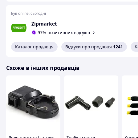
Був online:
сьогодні
Zipmarket
97% позитивних відгуків
Каталог продавця
Відгуки про продавця
1241
К
Схоже в інших продавців
Реле протоку (датчик
Трубка свічки
Компл