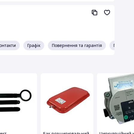
онтакти
Графік
Повернення та гарантія
Про прод
ект
Бак розширювальний
Циркуляційний 