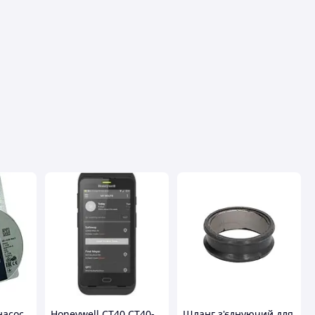
авця
насос
Honeywell CT40 CT40-
Шланг з'єднуючий для