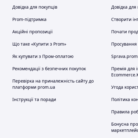
Довідка для покупців
Довідка для
Prom-підтримка
Створити ін
Акційні пропозиції
Почати прод
Що таке «Купити з Prom»
Просування в
Як купувати з Пром-оплатою
Sprava.prom
Рекомендації з безпечних покупок
Премія для 
Ecommerce.
Перевірка на приналежність сайту до
платформи prom.ua
Угода корис
Інструкції та поради
Політика ко
Правила роб
Бонусна пр
маркетплей