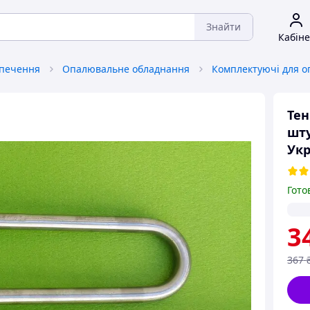
Знайти
Кабіне
зпечення
Опалювальне обладнання
Тен
шту
Укр
Гото
3
367