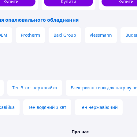
Купити
Купити
Купити
TX,
ля опалювального обладнання
OEM
Protherm
Baxi Group
Viessmann
Bude
Тен 5 квт нержавійка
Електричні тени для нагріву в
жавійка
Тен водяний 3 квт
Тен нержавіючий
Про нас