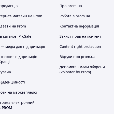
 продавців
Про prom.ua
тернет-магазин
на Prom
Робота в prom.ua
авати на Prom
Контактна інформація
 каталозі ProSale
Захист прав на контент
 — медіа для підприємців
Content right protection
інтернет-підприємців
Відгуки про prom.ua
Кращі
Допомога Силам оборони
тувача
(Volonter by Prom)
нфіденційності
оти на маркетплейсі
ограма електронний
с PROM