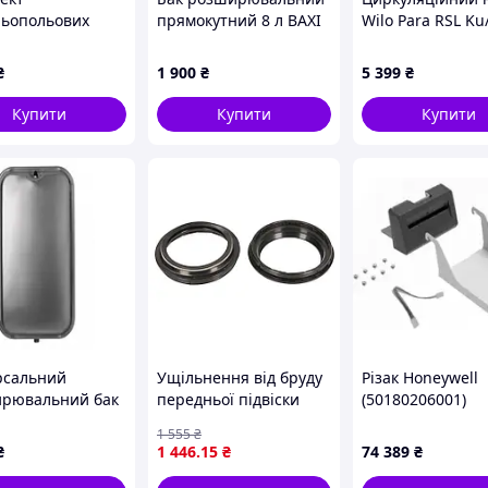
ьопольових
прямокутний 8 л BAXI
Wilo Para RSL Ku
 для друкованої
CIMM 710022500
43/SC для котлів
 – Zeenko
Fondital, Nova Fl
₴
1 900
₴
5 399
₴
6CIRCECO14
Купити
Купити
Купити
рсальний
Ущільнення від бруду
Різак Honeywell
рювальний бак
передньої підвіски
(50180206001)
тла Nova Florida
(48x58,4x5,8/13,2, тип:
1 555
₴
CTFS 6 л. 3/8"
Y-24A, кількість штук в
₴
1 446
.15
₴
74 389
₴
упаковці: 2шт)
HUSQVARNA FC, FE, TC,