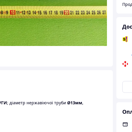
Прод
Дос
УГИ
; діаметр нержавіючої труби
Ø13мм
,
Опл