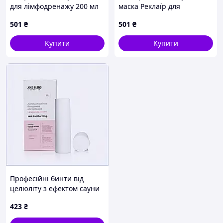
для лімфодренажу 200 мл
маска Реклаїр для
825332A4X
схуднення, 8253324EE
501
₴
501
₴
Купити
Купити
Професійні бинти від
целюліту з ефектом сауни
Джоко Бленд, XT8253872
423
₴