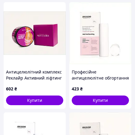
Антицелюлітний комплекс
Професійне
Реклайр Активний ліфтинг
антицелюлітне обгортання
8XT25332X6
Joko Blend зігріваюче
602
₴
423
₴
400мл, 8253M8A72
Купити
Купити