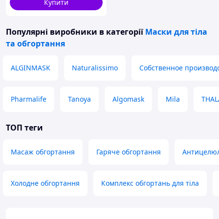
Купити
Популярні виробники
в категорії
Маски для тіла
та обгортання
ALGINMASK
Naturalissimo
Собственное производ
Pharmalife
Tanoya
Algomask
Mila
THAL
ТОП теги
Масаж обгортання
Гаряче обгортання
Антицелю
Холодне обгортання
Комплекс обгортань для тіла