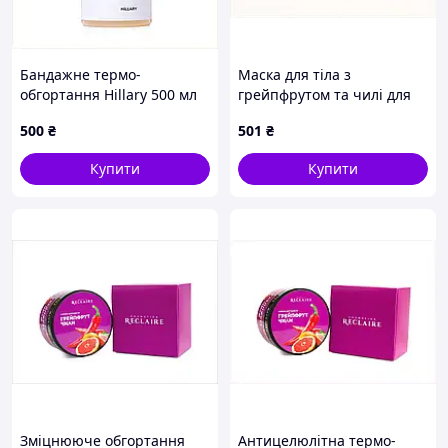
Бандажне термо-
Маска для тіла з
обгортання Hillary 500 мл
грейпфрутом та чилі для
для домашнього курсу
пружності M825M3324
500
₴
501
₴
M8253B43X0
Купити
Купити
Зміцнююче обгортання
Антицелюлітна термо-