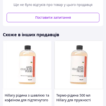
Ще не було відгуків про товар у цього продавця
Поставити запитання
Важливим елементом у боротьбі з целюлітом є
Схоже в інших продавців
правильний догляд за шкірою за допомогою засобів з
антицелюлітним ефектом
від фірми Top Beauty:
Гаряче обгортання
розширює судини та
активізує кровообіг. У ході процедури обгортання
через відкриті пори на поверхню виділяються
шлаки та токсини. Ефект тепла створюється
завдяки посиленню кровообігу. Гаряче
обгортання дуже фізіологічне, воно
протипоказане лише за варикозного розширення
вен.
Антицелюлітна олія
пом'якшує шкіру,
зменшує тертя під час масажу та має тонізуючий
ефект. Доречно використовувати його після
Hillary рідина з шавлією та
Термо-рідина 500 мл
домашнього розтирання сухою щіткою або після
кофеїном для підтягнутого
Hillary для пружності
нанесення скраба.
живота, 825TM3430
шкіри та лімфодренажу