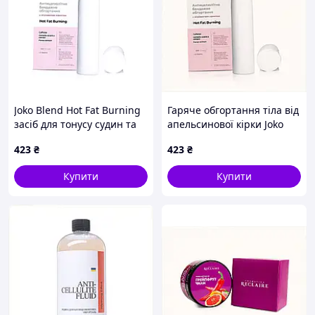
Joko Blend Hot Fat Burning
Гаряче обгортання тіла від
засіб для тонусу судин та
апельсинової кірки Joko
шкіри 82C5K38H72
Blend 400 мл 825K3T872B
423
₴
423
₴
Купити
Купити