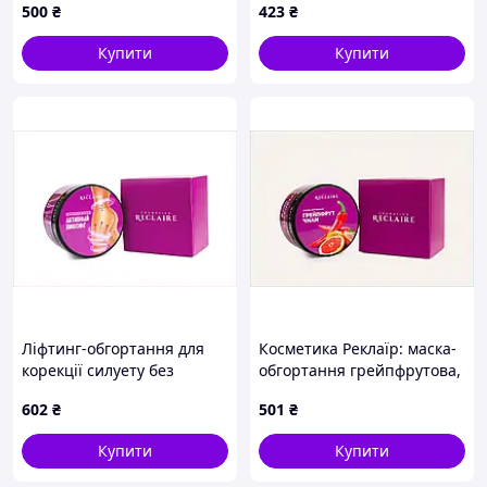
Антицелюлітна олія
пом'якшує шкіру,
500
₴
423
₴
зменшує тертя під час масажу та має тонізуючий
ефект. Доречно використовувати його після
Купити
Купити
домашнього розтирання сухою щіткою або після
нанесення скраба.
Скраб
діє на шкіру механічно. Ми розтираємо
тверді частинки по шкірі, масажуємо її, в
результаті покращується процес кровообігу - саме
те, що потрібно при боротьбі з целюлітом.
Масажна щітка
допомагає відлущувати
ороговілі клітини та тонізувати шкіру. Такий
масаж допомагає оновити шкіру, стимулює
кровообіг та лімфатичну систему, активізує
обмінні процеси.
Склад набору:
Ліфтинг-обгортання для
Косметика Реклаїр: маска-
Антицелюлітне гаряче обгортання "Апельсин-
корекції силуету без
обгортання грейпфрутова,
Імбир Перець Чилі" Top Beauty Warm Body Wrap,
змивання 82A53326C
82H5C3324C
250 ml
602
₴
501
₴
Антицелюлітне масажне масло "Папая-
Грейпфрут" Top Beauty Anti-Cellulite Oil, 200 ml
Купити
Купити
Антицелюлітний скраб "Грейпфрут-Папайа" Top
Beauty Anti-Cellulite Scrub, 200 g