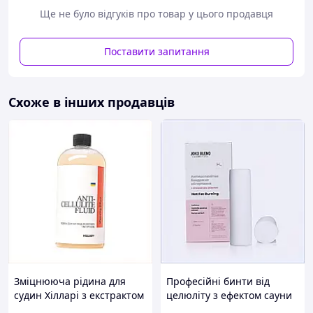
Ще не було відгуків про товар у цього продавця
Поставити запитання
Важливим елементом у боротьбі з целюлітом є
правильний догляд за шкірою за допомогою засобів з
Схоже в інших продавців
антицелюлітним ефектом
від фірми Top Beauty:
Гаряче обгортання
розширює судини та
активізує кровообіг. У ході процедури обгортання
через відкриті пори на поверхню виділяються
шлаки та токсини. Ефект тепла створюється
завдяки посиленню кровообігу. Гаряче
обгортання дуже фізіологічне, воно
протипоказане лише за варикозного розширення
вен.
Холодне обгортання
чудово знімає втому,
підвищує тонус в'ялої шкіри, роблячи її
еластичною та пружною. Під час процедури
відбувається виведення зайвої рідини із
Зміцнююча рідина для
Професійні бинти від
організму. Це сприяє втраті ваги та покращує
судин Хілларі з екстрактом
целюліту з ефектом сауни
контури фігури.
розмарину, H825343P0
Джоко Бленд, XT8253872