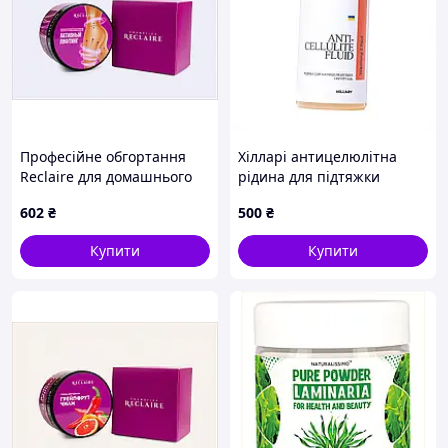
Професійне обгортання
Хілларі антицелюлітна
Reclaire для домашнього
рідина для підтяжки
догляду, 8C25B3326P
сідниць та ніг PH825K3430
602
₴
500
₴
Купити
Купити