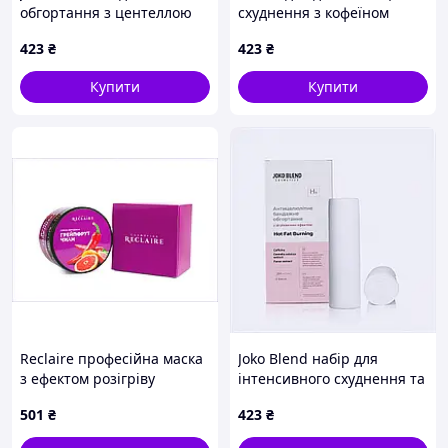
обгортання з центеллою
схуднення з кофеїном
від розтяжок 2 шт
Джоко Бленд, 82TH53872
423
₴
423
₴
82P538P72H
Купити
Купити
Reclaire професійна маска
Joko Blend набір для
з ефектом розігріву
інтенсивного схуднення та
825C332K4
лімфодренажу 8253872HC
501
₴
423
₴