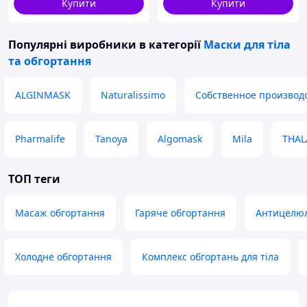
Купити
Купити
Популярні виробники
в категорії
Маски для тіла
та обгортання
ALGINMASK
Naturalissimo
Собственное производ
Pharmalife
Tanoya
Algomask
Mila
THAL
ТОП теги
Масаж обгортання
Гаряче обгортання
Антицелю
Холодне обгортання
Комплекс обгортань для тіла