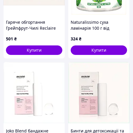
Гаряче обгортання
Naturalissimo суха
Грейпфрут-Чилі Reclaire
ламінарія 100 г від
200 мл 8253K324X
целюліту та розтяжок
501
₴
324
₴
T2E60405H4
Купити
Купити
Joko Blend бандажне
Бинти для детоксикації та