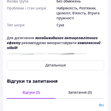
Вікова група
Без обмежень
Проблема і стан шкіри
Набряклість
,
Розтяжки
,
Целюліт
,
В'ялість
,
Втрата
пружності
Тип шкіри
Суха
Для досягнення
якнайшвидшого антицелюлітного
ефекту
рекомендуємо використовувати
комплексний
підхід!
Детальніше
Відгуки та запитання
Відгуки (0)
Запитання (0)
Всі