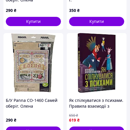
290
₴
350
₴
Купити
Купити
Б/У Panna СО-1460 Самей
Як спілкуватися з психами.
оберіг. Олена
Правила взаємодії з
неадекватними й
650
₴
нестерпними людьми у
290
₴
619
₴
вашому житті / Марк
Ґоулстон