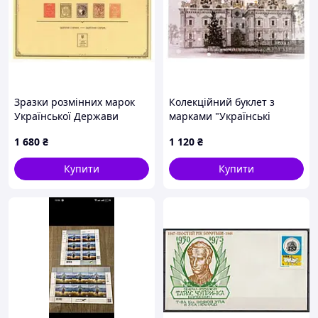
Зразки розмінних марок
Колекційний буклет з
Української Держави
марками "Українські
колядки в Києво-
1 680
₴
1 120
₴
Печерській лаврі" 2023 рік
Купити
Купити