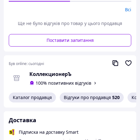
щільний картон, щоб унеможливити пошкодження при
Всі
пересиланні.
Дивіться тут всі наявні марки Пошти України.
Ще не було відгуків про товар у цього продавця
Варіанти оплати:
- Пром-оплата,
Поставити запитання
- Післяплата Нової Пошти;
- На картку банка;
- На розрахунковий рахунок ФОПа по IBAN;
- Кредитною карткою Visa/Mastercard.
Був online:
сьогодні
Варіанти доставки:
- Нова Пошта;
КоллекционерЪ
- Укрпошта.
100% позитивних відгуків
Каталог продавця
Відгуки про продавця
520
Кон
Доставка
Підписка на доставку Smart