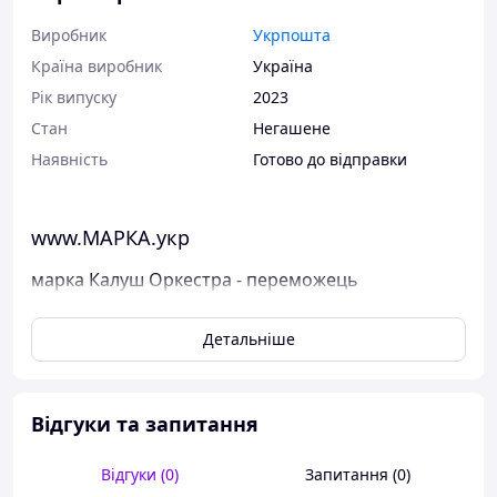
Виробник
Укрпошта
Країна виробник
Україна
Рік випуску
2023
Стан
Негашене
Наявність
Готово до відправки
www.МАРКА.укр
марка Калуш Оркестра - переможець
Євробачення
Детальніше
Поштові марки України
Марка була випущена в обіг 10 квітня 2023 р.
У каталог ця марка занесена під номером N 2032.
Відгуки та запитання
Виставлені на продаж марки України чисті, у
відмінному стані, без будь-яких дефектів.
Відгуки (0)
Запитання (0)
Перед відправкою ми надійно упаковуємо марки у