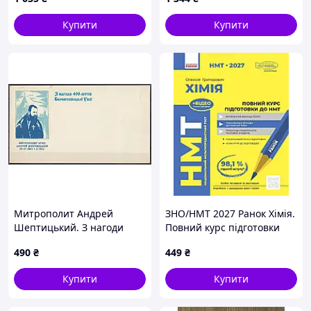
Республіки
Купити
Купити
Митрополит Андрей
ЗНО/НМТ 2027 Ранок Хімія.
Шептицький. З нагоди
Повний курс підготовки
400-ліття Берестейської
Олексій Григорович
490
₴
449
₴
Унії 1994 рік. Поштовий
конверт.
Купити
Купити