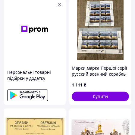
Марки,марка Першої серії
Персональні товарні
русский военний корабль
підбірки у додатку
іді. W-F. ОРИГІНАЛ
1 111
₴
Купити