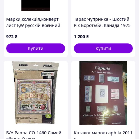
Марки,колекція,конверт
Тарас Чупринка - Шостий
лист F,W русскій воєнний
Рік Боротьби. Канада 1975
корабель іди 1 серія.
рік. Поштовий конверт.
972
₴
1 200
₴
Купити
Купити
Б/У Panna СО-1460 Самей
Каталог марок caphila 2011
оберіг. Олена
г.