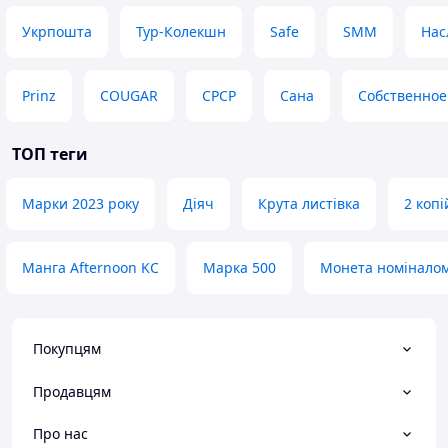
Укрпошта
Тур-Колекшн
Safe
SMM
Нас
Prinz
COUGAR
СРСР
Сана
Собственное
ТОП теги
Марки 2023 року
Діяч
Крута листівка
2 копі
Манга Afternoon KC
Марка 500
Монета номіналом
Покупцям
Продавцям
Про нас