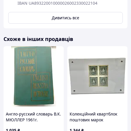
IBAN UA893220010000026002330022104
Дивитись все
Схоже в інших продавців
Англо-русский словарь В.К.
Колекційний квартблок
МЮЛЛЕР 1961г.
поштових марок
Української Народної
1 035
₴
1 344
₴