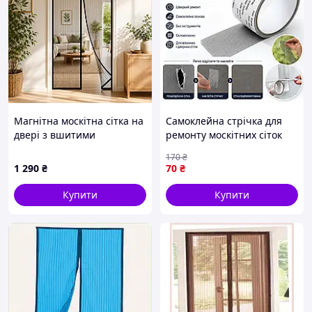
Магнітна москітна сітка на
Самоклейна стрічка для
двері з вшитими
ремонту москітних сіток
магнітами та
TAPE LY-668, 5 см × 2 м, з
170
₴
автоматичним
фібергласу
1 290
₴
70
₴
закриванням 90 x 205 см
Купити
Купити