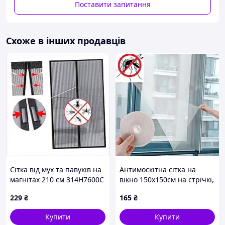
Поставити запитання
Схоже в інших продавців
Сітка від мух та павуків на
Антимоскітна сітка на
магнітах 210 см 314H7600C
вікно 150х150см на стрічкі,
що самоклеїться.
229
₴
165
₴
Купити
Купити