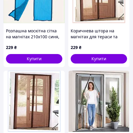
Розпашна москітна сітка
Коричнева штора на
на магнітах 210х100 синя,
магнітах для тераси та
268488BH0M
веранди 210х100
229
₴
229
₴
3060X5T34K
Купити
Купити