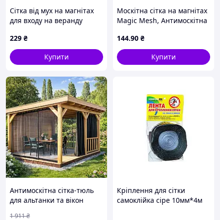
Сітка від мух на магнітах
Москітна сітка на магнітах
для входу на веранду
Magic Mesh, Антимоскітна
210х100 3T0M60534
штора на двері, Сітка
229
₴
144
.90
₴
проти москітів 187х100 см
Купити
Купити
Антимоскітна сітка-тюль
Кріплення для сітки
для альтанки та вікон
самоклійка сіре 10мм*4м
2.4х1.8м Коричневий
ТМ COMFORTFIX
1 911
₴
ЕКОБОКС