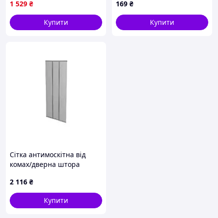
1 529
₴
169
₴
Купити
Купити
Сітка антимоскітна від
комах/дверна штора
Windhager Plus Easy
2 116
₴
Купити