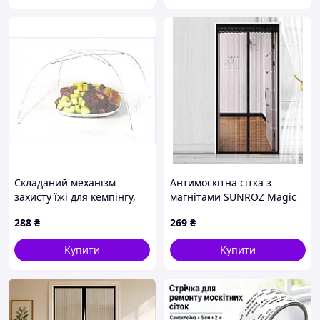
Складаний механізм
Антимоскітна сітка з
захисту їжі для кемпінгу,
магнітами SUNROZ Magic
30H895P6T1
Mesh 100x210 см Чорний
288
₴
269
₴
(SUN3850)
Купити
Купити