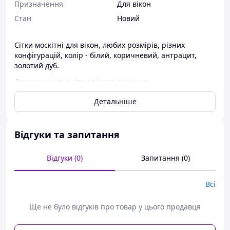
Призначення
Для вікон
Стан
Новий
Сітки москітні для вікон, любих розмірів, різних
конфігурацій, колір - білий, коричневий, антрацит,
золотий дуб.
Дверні москітні сітки під замовлення
Ролетні москітні сітки.
Детальніше
Вартість сіток білих
площою до 0,7кв.м. - 300грн/шт,
більше 0,7кв.м. - 430грн/кв.м.
Відгуки та запитання
Вартість сіток коричневих
площою до 0,7кв.м. -
310грн/шт, більше 0,7кв.м. - 440грн/
Відгуки (0)
Запитання (0)
кв.м.
Вартість сіток білих
площою до 0,7кв.м. - 350грн/шт,
Всі
більше 0,7кв.м. - 490грн/кв.м.
Вартість дверних москітних сіток - 680грн/кв.м.
Ще не було відгуків про товар у цього продавця