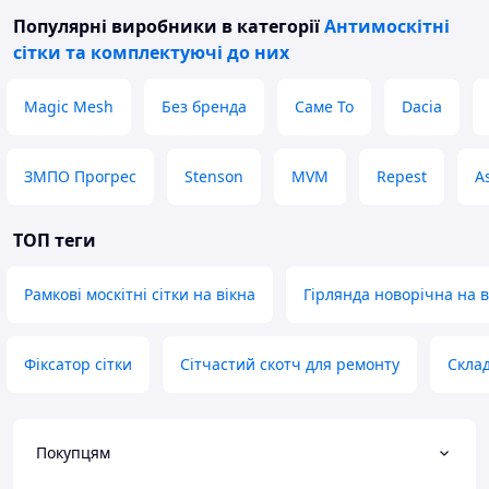
Популярні виробники
в категорії
Антимоскітні
сітки та комплектуючі до них
Magic Mesh
Без бренда
Саме То
Dacia
ЗМПО Прогрес
Stenson
MVM
Repest
A
ТОП теги
Рамкові москітні сітки на вікна
Гірлянда новорічна на в
Фіксатор сітки
Сітчастий скотч для ремонту
Склад
Покупцям