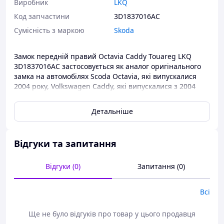
Виробник
LKQ
Код запчастини
3D1837016AC
Сумісність з маркою
Skoda
Замок передній правий Octavia Caddy Touareg LKQ
3D1837016AC застосовується як аналог оригінального
замка на автомобілях Scoda Octavia, які випускалися
2004 року, Volkswagen Caddy, які випускалися з 2004
року та Volkswagen Touareg, які випускалися з 2002
року. З центральним замком.
Детальніше
Ручки та замки дверей ви завжди зможете придбати в
нашому інтернет-магазині за найдосяжнішими цінами.
Відгуки та запитання
Відгуки (0)
Запитання (0)
Всі
Ще не було відгуків про товар у цього продавця