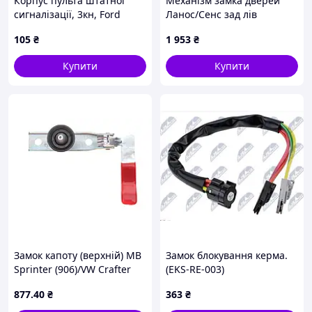
Корпус пульта штатної
Механізм замка дверей
сигналізації, 3кн, Ford
Ланос/Сенс зад лів
Explorer Escape
(96305419) GM
105
₴
1 953
₴
Купити
Купити
Замок капоту (верхній) MB
Замок блокування керма.
Sprinter (906)/VW Crafter
(EKS-RE-003)
06-
877
.40
₴
363
₴