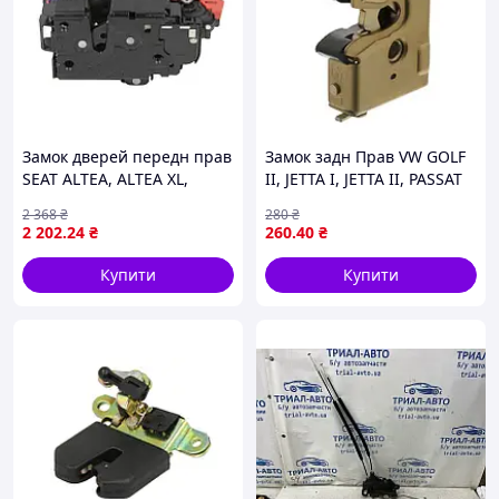
Замок дверей передн прав
Замок задн Прав VW GOLF
SEAT ALTEA, ALTEA XL,
II, JETTA I, JETTA II, PASSAT
TOLEDO III 5P, SKODA
B1, PASSAT B2, SANTANA
2 368
₴
280
₴
OCTAVIA II, VW CADDY III,
05.73-12.92 FEBI 17022
2 202
.24
₴
260
.40
₴
GOLF V, GOLF V PLUS, GOLF
VI, GOLF
Купити
Купити