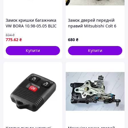
Замок кришки багажника
Замок дверей передній
VW BORA 10.98-05.05 BLIC
правий Mitsubishi Colt 6
6010-01-027449P
1.1 2002 (б/у)
834
₴
775
.62
₴
680
₴
Купити
Купити