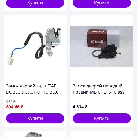
Купити
Купити
Замок дверей задн FIAT
Замок дверей передній
DOBLO I 03.01-01.10 BLIC
правий MB C- E- S- Class,
6010-07-029433P
EQC, GLC, GLE, GLS (13-)
962
₴
(81303701) VIKA
894
.66
₴
4 334
₴
Купити
Купити