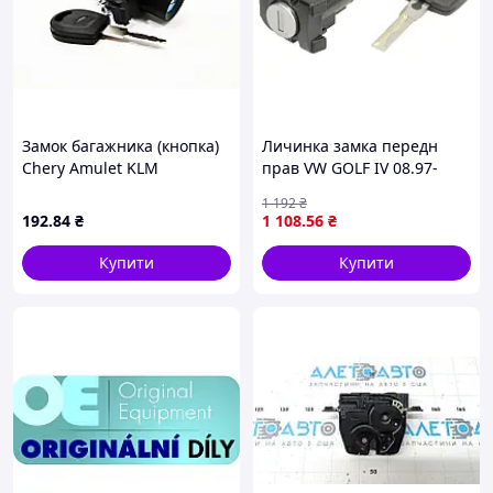
Замок багажника (кнопка)
Личинка замка передн
Chery Amulet KLM
прав VW GOLF IV 08.97-
06.06 BLIC 6010-01-
1 192
₴
022427PP
192
.84
₴
1 108
.56
₴
Купити
Купити