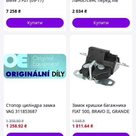
BMW 5 F07 (09-17)
Ланос/Сенс перед лів
(91328201) VIKA
(96305415) GM
7 258
₴
2 034
₴
Купити
Купити
Стопор циліндра замка
Замок кришки багажника
VAG 311853687
FIAT 500, BRAVO II, GRANDE
PUNTO 199, PUNTO EVO,
1 398
.80
₴
1 948
₴
PUNTO II 188, PUNTO III
1 258
.92
₴
1 811
.64
₴
199, LANCIA DELTA III
09.99- BLIC