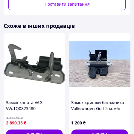
Поставити запитання
Схоже в інших продавців
Замок капота VAG
Замок кришки багажника
VW.1Q0823480
Volkswagen Golf 5 комбі
Фольксваген Гольф 5
3 211
.50
₴
5M0827505H
2 890
.35
₴
1 200
₴