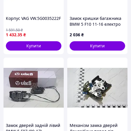
Корпус VAG VW.5G0035222F
Замок кришки багажника
BMW 5 F10 11-16 електро
51247269543, 4817123
1 591
.50
₴
1 432
.35
₴
2 036
₴
Купити
Купити
Замок дверей задній лівий
Механізм замка дверей