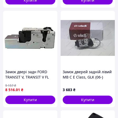
Купити
Купити
Замок двері задн FORD
Замок дверей задній лівий
TRANSIT V, TRANSIT V FL
MB C E Class, GLK (06-)
01.00-08.13 BLIC 6010-03-
(81303001) VIKA
9 157
₴
031432PP
8 516
.01
₴
3 683
₴
Купити
Купити