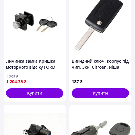
Личинка замка Кришка
Викидний ключ, корпус під
моторного відсіку FORD
чип, 3кн, Citroen, ніша
TRANSIT V 01.00-05.06 BLIC
CE0523
1 295
₴
6010-03-031427P
1 204
.35
₴
187
₴
Купити
Купити