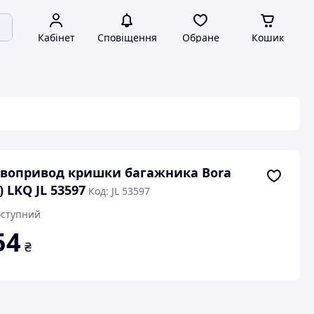
Кабінет
Сповіщення
Обране
Кошик
вопривод кришки багажника Bora
-) LKQ JL 53597
Код: JL 53597
ступний
54
₴