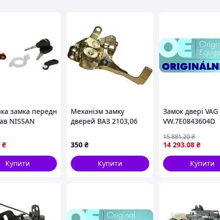
ка замка передн
Механізм замку
Замок двері VAG
рав NISSAN
дверей ВАЗ 2103,06
VW.7E0843604D
STAR X70, OPEL
передній правий
15 881
.20
₴
O A, RENAULT
₴
350
₴
14 293
.08
₴
 II 07.98-11.10
6010-09-002425P
Купити
Купити
Купити