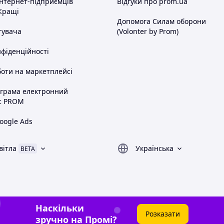
інтернет-підприємців
Відгуки про prom.ua
Кращі
Допомога Силам оборони
тувача
(Volonter by Prom)
нфіденційності
оти на маркетплейсі
ограма електронний
с PROM
oogle Ads
вітла
Українська
BETA
Наскільки
Розказати
зручно на Промі?