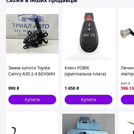
Схоже в інших продавців
Схожі товари за характеристиками
Замок капота Toyota
Ключ FOBIK
Личин
Camry A30 2.4 БЕНЗИН
(оригінальна плата)
лів/п
2AZFE 2001 (б/у)
Jeep Dodge Chrysler
INTER
641
₴
ID46 433.92 MHz
MOVAN
900
₴
1 650
₴
596
.13
M3N5WY783X PCF7941
MASTER
BLIC 
Купити
Купити