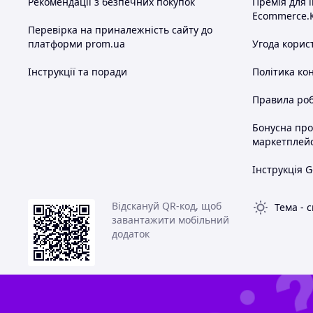
Рекомендації з безпечних покупок
Премія для 
Ecommerce.
Перевірка на приналежність сайту до
платформи prom.ua
Угода корис
Інструкції та поради
Політика ко
Правила роб
Бонусна пр
маркетплей
Інструкція G
Відскануй QR-код, щоб
Тема
-
с
завантажити мобільний
додаток