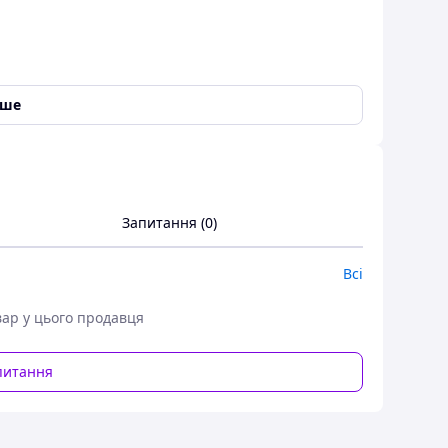
іше
Запитання (0)
Всі
вар у цього продавця
1J6) 1999-2005
питання
стосовується як аналог оригінального
алися 1998 року.
шому інтернет-магазині за найдосяжнішими