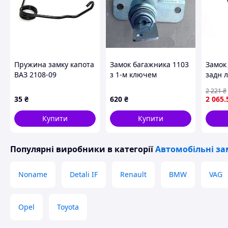
Пружина замку капота
Замок багажника 1103
Замок
ВАЗ 2108-09
з 1-м ключем
задн 
B, RE
2 221
₴
02.10-
35
₴
620
₴
2 065
.
09-06
Купити
Купити
Популярні виробники
в категорії
Автомобільні за
Noname
Detali IF
Renault
BMW
VAG
Opel
Toyota