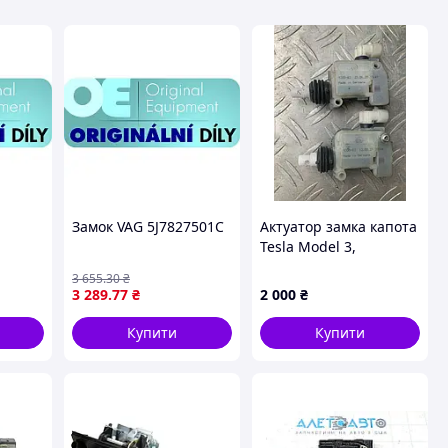
Замок VAG 5J7827501C
Актуатор замка капота
Tesla Model 3,
109879000D
3 655
.30
₴
3 289
.77
₴
2 000
₴
Купити
Купити