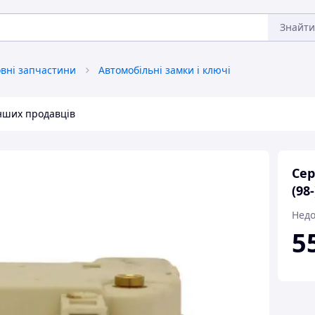
Знайти
овні запчастини
Автомобільні замки і ключі
інших продавців
Сер
(98
Недо
5