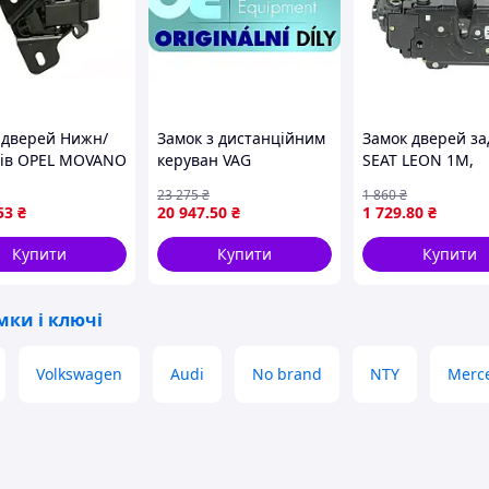
 дверей Нижн/
Замок з дистанційним
Замок дверей за
лів OPEL MOVANO
керуван VAG
SEAT LEON 1M,
NAULT MASTER III
VW.7E0843654CE
TOLEDO II 1M, 
23 275
₴
1 860
₴
05.24 BLIC 6010-
OCTAVIA I, VW B
53
₴
20 947
.50
₴
1 729
.80
₴
2433PP
GOLF IV, PASSAT 
08.96-12.10 BLIC
Купити
Купити
Купити
01-020433P
мки і ключі
Volkswagen
Audi
No brand
NTY
Merc