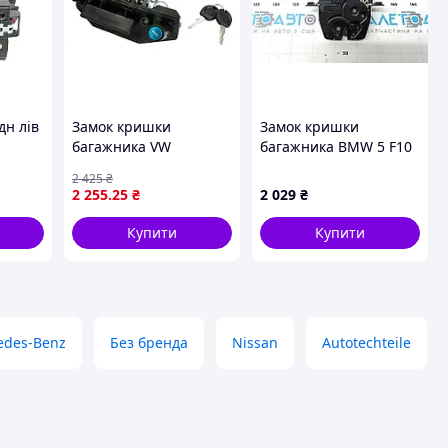
дн лів
Замок кришки
Замок кришки
багажника VW
багажника BMW 5 F10
SKODA
TRANSPORTER T4
11-16 електро
2 425
₴
ORA,
07.90-04.03 BLIC 6010-
51247269543, 4817123
2 255
.25
₴
2 029
₴
B5
01-013449P
 6010-
Купити
Купити
edes-Benz
Без бренда
Nissan
Autotechteile