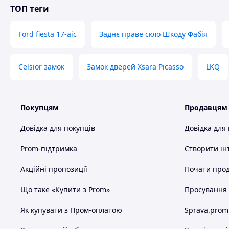
ТОП теги
Ford fiesta 17-aic
Заднє праве скло Шкоду Фабія
Celsior замок
Замок дверей Xsara Picasso
LKQ
Покупцям
Продавцям
Довідка для покупців
Довідка для
Prom-підтримка
Створити ін
Акційні пропозиції
Почати прод
Що таке «Купити з Prom»
Просування в
Як купувати з Пром-оплатою
Sprava.prom