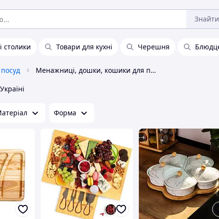
Знайти
і столики
Товари для кухні
Черешня
Блюдц
 посуд
Менажниці, дошки, кошики для подачі
 Україні
атеріал
Форма