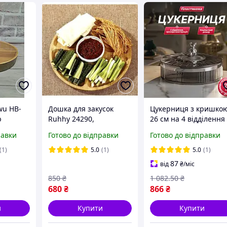
wu HB-
Дошка для закусок
Цукерниця з кришко
ю
Ruhhy 24290,
26 см на 4 відділення
льна
бамбукова,
пластикова менажни
равки
Готово до відправки
Готово до відправки
обертається, 33 см
кругла декоративна
(1)
5.0
(1)
5.0
(1)
87
від
₴
/міс
850
₴
1 082
.50
₴
680
₴
866
₴
и
Купити
Купити