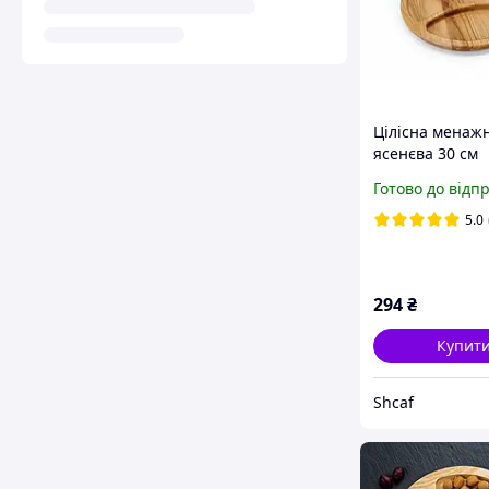
Цілісна менаж
ясенєва 30 см
дерев'яна на 5 
Готово до відп
соусником дво
кругла кабарет 
5.0
просоченням
294
₴
Купит
Shcaf