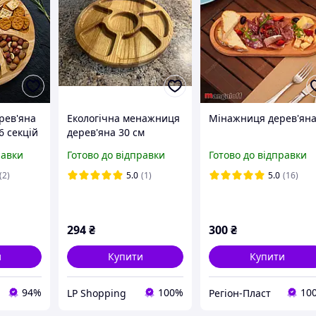
рев'яна
Екологічна менажниця
Мінажниця дерев'ян
6 секцій
дерев'яна 30 см
для
ясенова на 5 відділів,
равки
Готово до відправки
Готово до відправки
иру
соусником
лка для
двосторонній круглий
(2)
5.0
(1)
5.0
(16)
a
кабарет з просоченням
294
₴
300
₴
и
Купити
Купити
94%
100%
10
LP Shopping
Регіон-Пласт