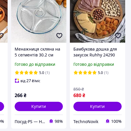
а
Менажниця скляна на
Бамбукова дошка для
5 сегментів 30.2 см
закусок Ruhhy 24290
Pasabahce
обертова, 35 см
Готово до відправки
Готово до відправки
5.0
(1)
5.0
(1)
27
від
₴
/міс
850
₴
266
₴
680
₴
Купити
Купити
0%
98%
100%
Посуд-PS — Horeca Посуд Подарунки
TechnoNovik