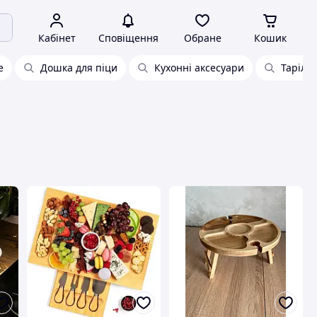
Кабінет
Сповіщення
Обране
Кошик
е
Дошка для піци
Кухонні аксесуари
Тарілка