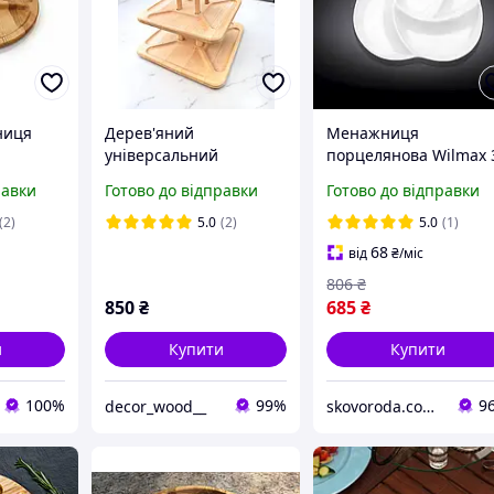
ниця
Дерев'яний
Менажниця
універсальний
порцелянова Wilmax 
секції та
троьхярусний столик з
см WL-992597
равки
Готово до відправки
Готово до відправки
стороння
Бука 32x32x3 шт. Трьох
сервірувальна тарілк
із
Ярусна менажниця
для закусок
(2)
5.0
(2)
5.0
(1)
Розбірна №1
68
від
₴
/міс
806
₴
850
₴
685
₴
и
Купити
Купити
100%
99%
9
decor_wood__
skovoroda.com.ua – все для кухні та дому