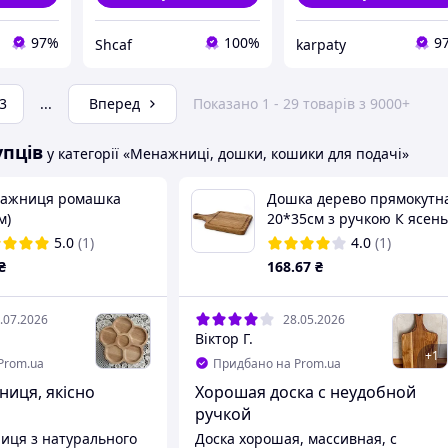
97%
100%
9
Shcaf
karpaty
3
...
Вперед
Показано 1 - 29 товарів з 9000+
упців
у категорії «Менажниці, дошки, кошики для подачі»
ажниця ромашка
Дошка дерево прямокутн
м)
20*35см з ручкою К ясень
5.0
(1)
4.0
(1)
₴
168
.67
₴
.07.2026
28.05.2026
Віктор Г.
+
1
Prom.ua
Придбано на Prom.ua
ниця, якісно
Хорошая доска с неудобной
ручкой
иця з натурального
Доска хорошая, массивная, с