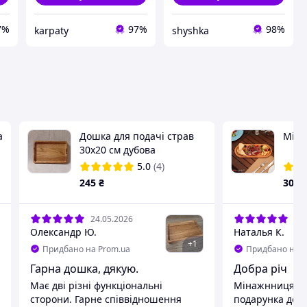
7%
97%
98%
karpaty
shyshka
а
Дошка для подачі страв
Міна
30х20 см дубова
прямокутна
5.0
(4)
245
₴
300
24.05.2026
10.
Олександр Ю.
Наталья К.
+
1
Придбано на Prom.ua
Придбано на P
Гарна дошка, дякую.
Добра річ
Має дві різні функціональні
Мінажнниця пр
сторони. Гарне співвідношення
подарунка до с