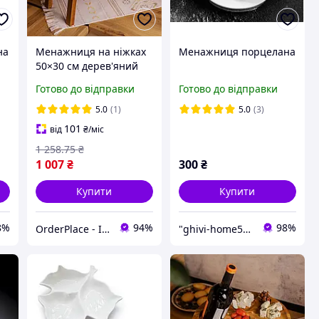
на
Менажниця на ніжках
Менажниця порцелана
50×30 см дерев'яний
винний столик
Готово до відправки
Готово до відправки
прямокутний на
подарунок висота 18 см
5.0
(1)
5.0
(3)
101
від
₴
/міс
1 258
.75
₴
1 007
₴
300
₴
Купити
Купити
8%
94%
98%
OrderPlace - Інтернет-магазин товарів для дому
"ghivi-home588": Товари для дому, перевірені часом!