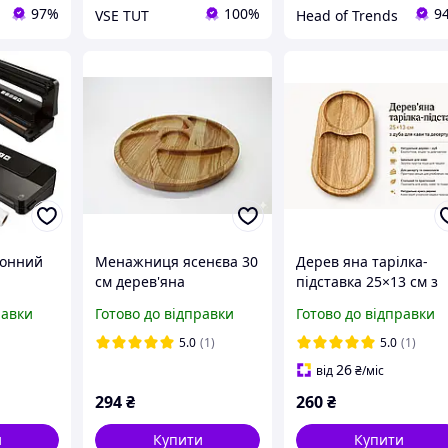
97%
100%
9
VSE TUT
Head of Trends
хонний
Менажниця ясенєва 30
Дерев яна тарілка-
см дерев'яна
підставка 25×13 см з
умування
двостороння
дуба для кави та
равки
Готово до відправки
Готово до відправки
3 Seli
комбінований посуд
десерту, натуральне
круглий кабарет на 4
дерево
5.0
(1)
5.0
(1)
секції та соусником
26
від
₴
/міс
294
₴
260
₴
и
Купити
Купити