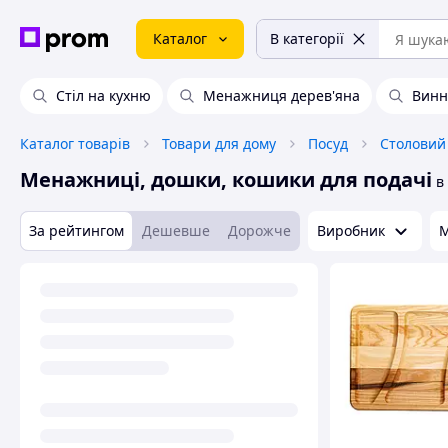
Каталог
В категорії
Стіл на кухню
Менажниця дерев'яна
Винн
Каталог товарів
Товари для дому
Посуд
Столовий
Менажниці, дошки, кошики для подачі
в
За рейтингом
Дешевше
Дорожче
Виробник
М