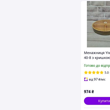
Менажниця Yi
40-8 з кришко
бамбукова ова
Готово до відп
Бежевий
5.0
97
від
₴
/міс
974
₴
Купит