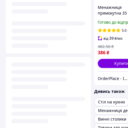
Менажниця
прямокутна 35 
на 3 секції дер
Готово до відп
посуд для пода
HoReCa
5.0
39
від
₴
/міс
482
.50
₴
386
₴
Купит
OrderPlace - Інтернет-магазин товарів для дому
Дивись також
Стіл на кухню
Менажниця де
Винні столики
Товари для кух