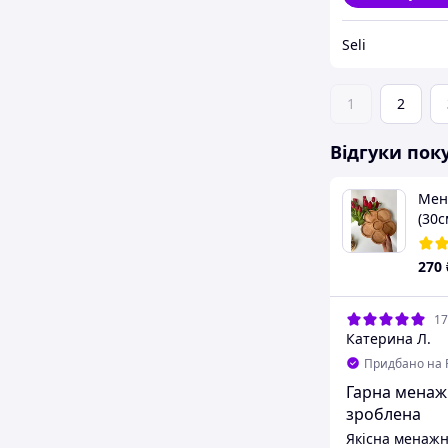
Seli
1
2
Відгуки пок
Мен
(30с
270
17
Катерина Л.
Придбано на 
Гарна менаж
зроблена
Якісна менажн