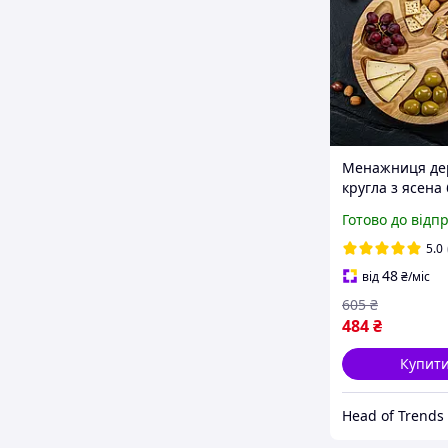
Менажниця де
кругла з ясена 
покриття олія 
Готово до відп
подачі м'яса с
дерев'яна тарі
5.0
закусок HoReC
48
від
₴
/міс
605
₴
484
₴
Купит
Head of Trends