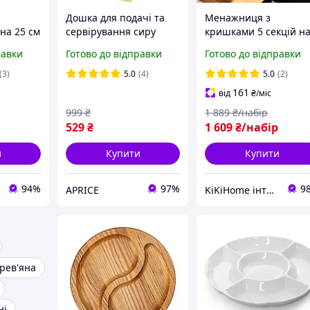
Дошка для подачі та
Менажниця з
на 25 см
сервірування сиру
кришками 5 секцій н
ев'яний
Supretto з набором
бамбуковій підставці
равки
Готово до відправки
Готово до відправки
чі
ножів з бамбуку
що обертається
(3)
5.0
(4)
5.0
(2)
161
від
₴
/міс
999
₴
1 889
₴/набір
529
₴
1 609
₴/набір
и
Купити
Купити
94%
97%
9
APRICE
KiKiHome інтернет-магазин якісних товарів для дому
рев'яна
ні