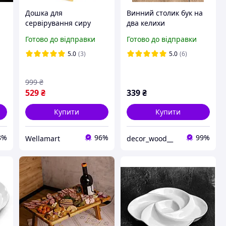
Дошка для
Винний столик бук на
а
сервірування сиру
два келихи
Supretto з набором
Готово до відправки
Готово до відправки
ножів бамбукова (8309)
5.0
(3)
5.0
(6)
999
₴
529
₴
339
₴
Купити
Купити
8%
96%
99%
Wellamart
decor_wood__