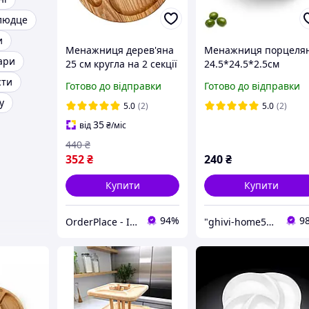
людце
и
Менажниця дерев'яна
Менажниця порцеля
ари
25 см кругла на 2 секції
24.5*24.5*2.5см
дошка для подавання
сти
Готово до відправки
Готово до відправки
закусок HoReCa
у
5.0
(2)
5.0
(2)
35
від
₴
/міс
440
₴
352
₴
240
₴
Купити
Купити
94%
9
OrderPlace - Інтернет-магазин товарів для дому
"ghivi-home588": Товари для дому, перевірені часом!