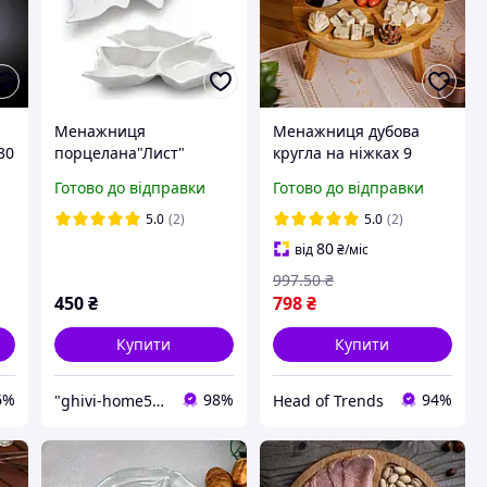
Менажниця
Менажниця дубова
30
порцелана"Лист"
кругла на ніжках 9
секцій столик для вина
Готово до відправки
Готово до відправки
а
та закусок
сервірування
5.0
(2)
5.0
(2)
дерев'яний винний
80
від
₴
/міс
столик Винні столики
997
.50
₴
450
₴
798
₴
Купити
Купити
6%
98%
94%
"ghivi-home588": Товари для дому, перевірені часом!
Head of Trends