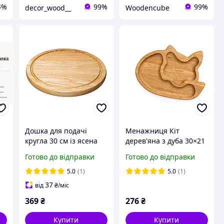
4%
99%
99%
decor_wood__
Woodencube
Дошка для подачі
Менажниця Кіт
кругла 30 см із ясена
дерев'яна з дуба 30×21
міцна та стильна для
см, тарілка з секціями
Готово до відправки
Готово до відправки
нарізання і
для закусок, фруктів та
сервірування страв
сервірування
5.0
(1)
5.0
(1)
37
від
₴
/міс
369
₴
276
₴
Купити
Купити