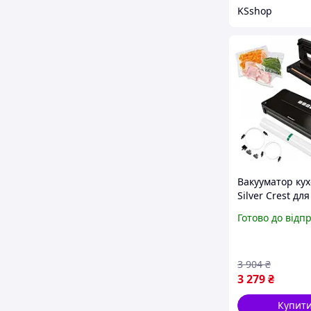
KSshop
Вакууматор ку
Silver Crest для
вологого ваку
Готово до відп
модель SV 125 C
3 904
₴
3 279
₴
Купит