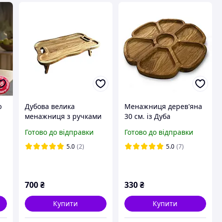
ю
Дубова велика
Менажниця дерев'яна
менажниця з ручками
30 см. із Дуба
ця
50х36х17см
Двостороння в формі
Готово до відправки
Готово до відправки
квітки на 7 секцій
5.0
(2)
5.0
(7)
700
₴
330
₴
Купити
Купити