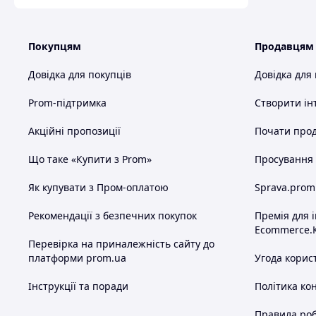
Покупцям
Продавцям
Довідка для покупців
Довідка для
Prom-підтримка
Створити ін
Акційні пропозиції
Почати прод
Що таке «Купити з Prom»
Просування в
Як купувати з Пром-оплатою
Sprava.prom
Рекомендації з безпечних покупок
Премія для 
Ecommerce.
Перевірка на приналежність сайту до
платформи prom.ua
Угода корис
Інструкції та поради
Політика ко
Правила роб