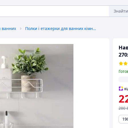
Знайти
я ванних
Полки і етажерки для ванних кімнат
Нав
270
Гото
ві
2
280
19