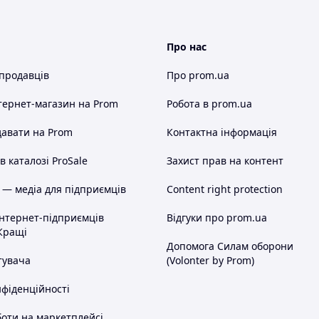
Про нас
 продавців
Про prom.ua
тернет-магазин
на Prom
Робота в prom.ua
авати на Prom
Контактна інформація
 каталозі ProSale
Захист прав на контент
 — медіа для підприємців
Content right protection
інтернет-підприємців
Відгуки про prom.ua
Кращі
Допомога Силам оборони
тувача
(Volonter by Prom)
нфіденційності
оти на маркетплейсі