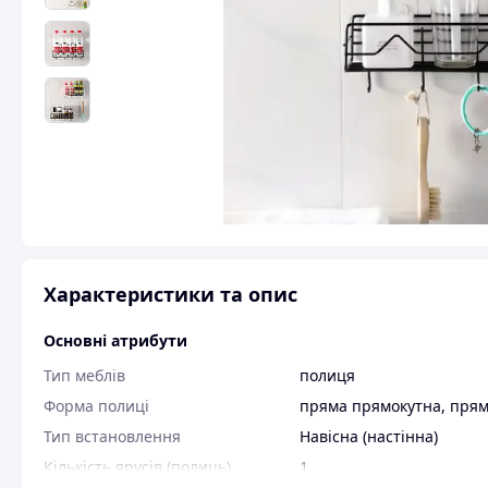
Характеристики та опис
Основні атрибути
Тип меблів
полиця
Форма полиці
пряма прямокутна
,
пря
Тип встановлення
Навісна (настінна)
Кількість ярусів (полиць)
1