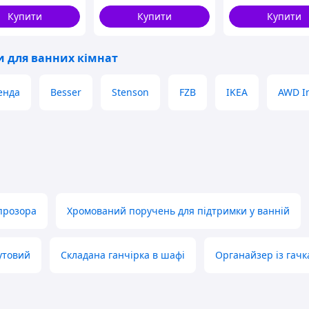
Купити
Купити
Купити
и для ванних кімнат
енда
Besser
Stenson
FZB
IKEA
AWD In
 прозора
Хромований поручень для підтримки у ванній
утовий
Складана ганчірка в шафі
Органайзер із гач