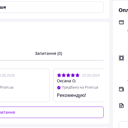
іше
Опл
Запитання (0)
2.06.2026
22.09.2024
Оксана О.
Prom.ua
Придбано на Prom.ua
Рекомендую!
питання
тіну з гачками