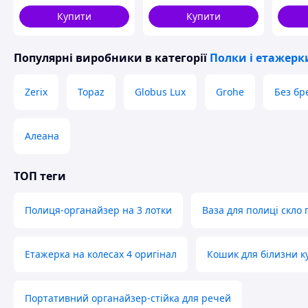
Купити
Купити
Схожі товари за характеристиками
Популярні виробники
в категорії
Полки і етажерк
Zerix
Topaz
Globus Lux
Grohe
Без бр
Алеана
ТОП теги
Полиця-органайзер на 3 лотки
Ваза для полиці скло
Етажерка на колесах 4 оригінал
Кошик для білизни к
Портативний органайзер-стійка для речей