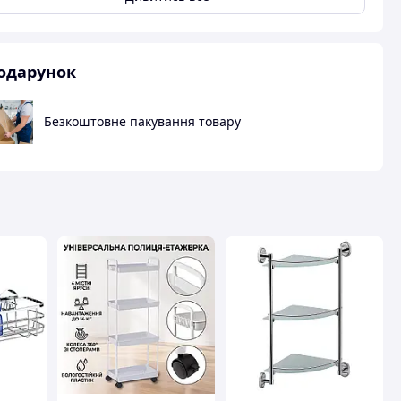
одарунок
авця
Безкоштовне пакування товару