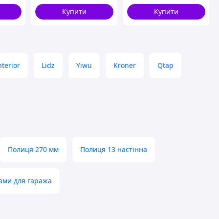
см, натуральний
Купити
Купити
terior
Lidz
Yiwu
Kroner
Qtap
Полиця 270 мм
Полиця 13 настінна
ками для гаража