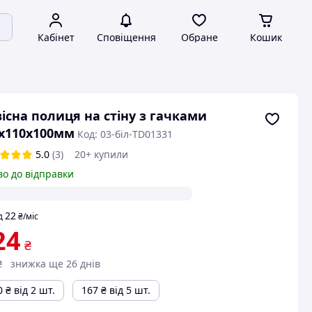
Кабінет
Сповіщення
Обране
Кошик
існа полиця на стіну з гачками
х110х100мм
Код: 03-біл-TD01331
5.0
(3)
20+ купили
во до відправки
22
д
₴
/міс
24
₴
₴
знижка ще 26 днів
0
₴
від 2 шт.
167
₴
від 5 шт.