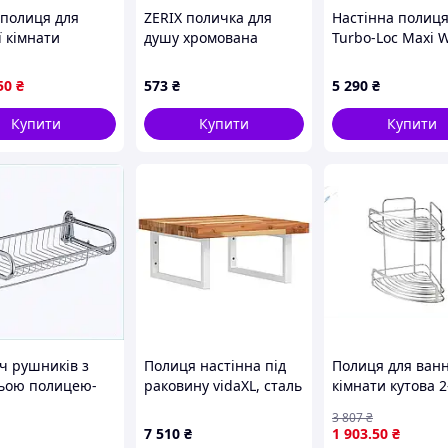
 полиця для
ZERIX поличка для
Настінна полиц
ї кімнати
душу хромована
Turbo-Loc Maxi
русна настінна
пряма, M51H4E5506
MAXI Turbo-Loc, 
берігання
5×11 см, срібляс
50
₴
573
₴
5 290
₴
арів і зручності
истання
Купити
Купити
Купити
ч рушників з
Полиця настінна під
Полиця для ванн
ьою полицею-
раковину vidaXL, сталь
кімнати кутова 2
кою ZERIX
та акацієвого дерева,
ярусна для орган
3 807
₴
0X49
50х50 см (m00807724)
простору зберіг
7 510
₴
1 903
.50
₴
косметики і аксе