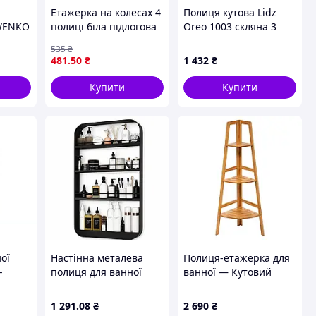
я
Етажерка на колесах 4
Полиця кутова Lidz
 WENKO
полиці біла підлогова
Oreo 1003 скляна 3
38×10,
Storage rack AN906
ярусна
535
₴
тий
LDORE1003CRM22182
481
.50
₴
1 432
₴
Chrome
Купити
Купити
ої
Настінна металева
Полиця-етажерка для
-
полиця для ванної
ванної — Кутовий
ізації
26X-88 4-ярусна без
бамбуковий стелаж
ання
свердління чорна
5five Simply Smart на 3
1 291
.08
₴
2 690
₴
суарів
полиці, глибина 32, 5