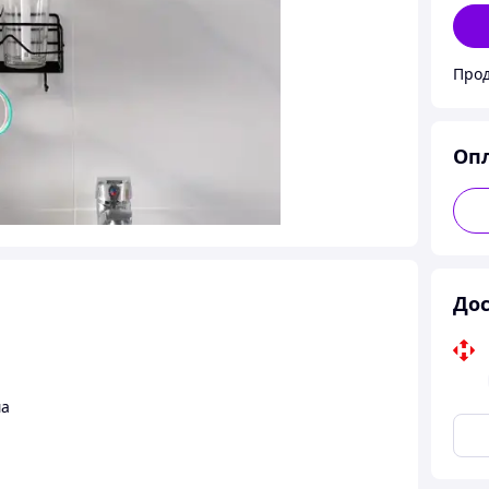
Прод
Оп
Дос
ма