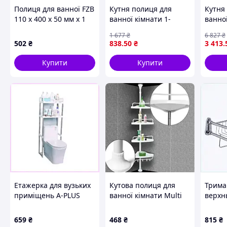
Полиця для ванної FZB
Кутня полиця для
Кутня
110 x 400 x 50 мм x 1
ванної кімнати 1-
ванно
пряма нержавейка
ярусна з неіржавкої
одноя
1 677
₴
6 827
₴
(9A163)
сталі для зберігання
для з
502
₴
838
.50
₴
3 413
.
аксесуарів і косметики
аксесу
викор
Купити
Купити
Етажерка для вузьких
Кутова полиця для
Трима
приміщень A-PLUS
ванної кімнати Multi
верхн
біла 87H9499H1X
Corner Shelf, металева
решіт
E4T64
659
₴
468
₴
815
₴