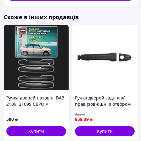
Схоже в інших продавців
Ручка дверей назовні. ВАЗ
Ручка дверей задн лів/
2109, 21099 ЄВРО =
прав (зовнішн, з отвором
ТюнАвто = (компл. 4 шт.) !!!
для замка, чорн)
923
₴
MERCEDES SPRINTER 906,
500
₴
858
.39
₴
VW CRAFTER 2E 04.06-06.18
BLIC
Купити
Купити