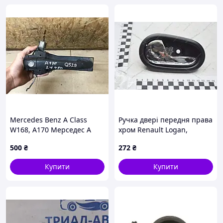
Mercedes Benz A Class
Ручка двері передня права
W168, A170 Мерседес А
хром Renault Logan,
Клас В168, А170 (1997–
Sandero (12-) (74788) Asam
500
₴
272
₴
2004)
Купити
Купити