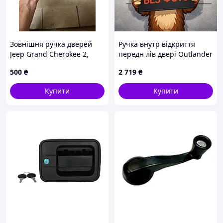
Зовнішня ручка дверей
Ручка внутр відкриття
Jeep Grand Cherokee 2,
передн лів двері Outlander
Гранд Черокі 2 (1998–2004)
III (2012) 2,4i CVT
500
₴
2 719
₴
5GG27TRMAA
(5716A479XB) MITSUBISHI
Купити
Купити