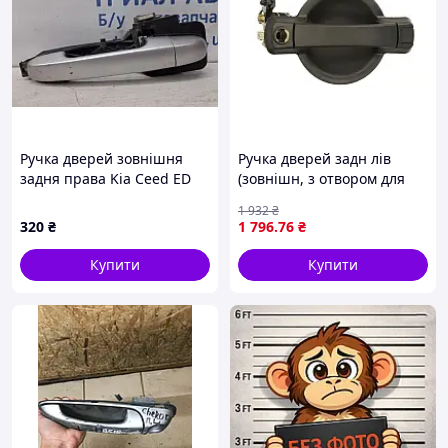
Ручка дверей зовнішня
Ручка дверей задн лів
задня права Kia Ceed ED
(зовнішн, з отвором для
1.6 DIESEL D4FB 2006 (б/у)
замка, чорн) FIAT DOBLO I
1 932
₴
03.01-01.10 BLIC 6010-07-
320
₴
1 796
.76
₴
029417P
Купити
Купити