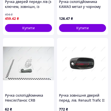
Ручка дверей передн лів (з
Ручка склопідйомника
ключем, зовнішн, із
КАМАЗ метал у чорному
замком, чорн) IVECO
кольорі (в-во AC)
494
₴
EUROCARGO I-III 3.9D/5.9D
459
.42
₴
126
.47
₴
09.00-09.15 PACOL IVE-DH-
001L
Купити
Купити
Ручка склопідйомника
Ручка зовнішня дверей
Нексія/Ланос CRB
перед. лів. Renault Trafic II
(FT94304) Fast
62
₴
772
₴