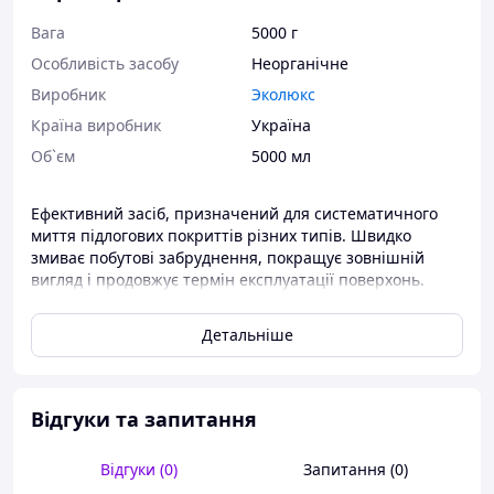
Вага
5000 г
Особливість засобу
Неорганічне
Виробник
Эколюкс
Країна виробник
Україна
Об`єм
5000 мл
Ефективний засіб, призначений для систематичного
миття підлогових покриттів різних типів. Швидко
змиває побутові забруднення, покращує зовнішній
вигляд і продовжує термін експлуатації поверхонь.
Містить у своєму складі компонент, має бактерицидну
дію щодо грампозитивних і грамнегативних бактерій,
Детальніше
грибків і цвілі. Не залишає розводів після висихання.
Відгуки та запитання
Відгуки (0)
Запитання (0)