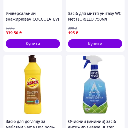
Універсальний
Засіб для миття унітазу WC
знажирювач COCCOLATEVI
Net FIORILLO 750мл
750 мл для поверхонь і
ефективний очищувач для
679
₴
390
₴
тканин з ароматом
санвузла видалення
339
.50
₴
195
₴
марсельського мила та
запахів і бруду
троянди
Купити
Купити
Засіб для догляду за
Очисний (мийний) засіб
меблями Sama Поліроль-
антижир Grease Buster