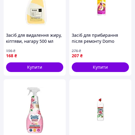
Засіб для видалення жиру,
Засіб для прибирання
кіптяви, нагару 500 мл
після ремонту Domo
Puur Specifiek
Антиклей 320 мл
196
₴
276
₴
(4820024949866)
168
₴
207
₴
Купити
Купити