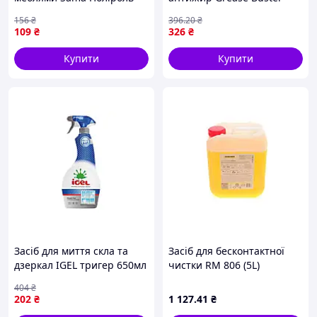
Антималь Гірська свіжість
Astonish 750 мл
156
₴
396
.20
₴
450 г (4820270631010)
Великобританія
109
₴
326
₴
(U0953671_BR)
Купити
Купити
Засіб для миття скла та
Засіб для бесконтактної
дзеркал IGEL тригер 650мл
чистки RM 806 (5L)
для ефективного
KAERCHER 9.610-748.0
404
₴
очищення без розводів
UA62
202
₴
1 127
.41
₴