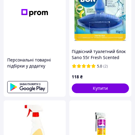
Підвісний туалетний блок
Sano 55г Fresh Scented
Персональні товарні
Лимон
підбірки у додатку
5.0
(2)
118
₴
Купити