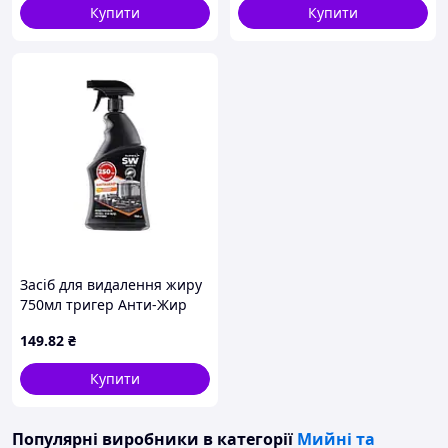
Купити
Купити
Засіб для видалення жиру
750мл тригер Анти-Жир
Апельсин ТМ SUPER Wash
149
.82
₴
Купити
Популярні виробники
в категорії
Мийні та