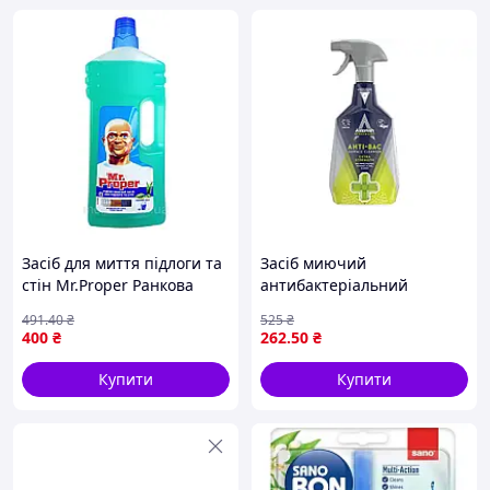
Засіб для миття підлоги та
Засіб миючий
стін Mr.Proper Ранкова
антибактеріальний
Роса 1.5л (s.08465)
Astonish для кухні і дому
491
.40
₴
525
₴
очищає дезінфікує без
400
₴
262
.50
₴
хлору 750мл
Купити
Купити