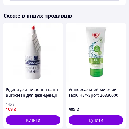
Схоже в інших продавців
Рідина для чищення ванн
Універсальний миючий
Buroclean для дезінфекції
засіб HEY-Sport 20830000
сантехніки 900 мл
GLOBAL WASH
145
₴
4823078927941 kolibri
109
₴
409
₴
Купити
Купити