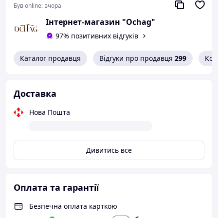
Був online:
вчора
брикети.
Інтернет-магазин "Ochag"
Під час купівлі
котла надається збільшена скидка на
97% позитивних відгуків
димохід із нержавіючої сталі!
Каталог продавця
Відгуки про продавця
299
Кон
Доставка
Нова Пошта
Дивитись все
Оплата та гарантії
Безпечна оплата карткою