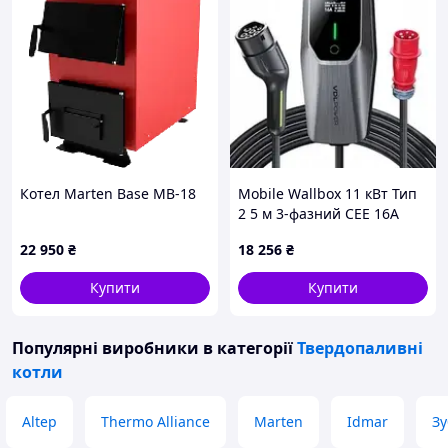
Котел Marten Base MB-18
Mobile Wallbox 11 кВт Тип
2 5 м 3-фазний CEE 16A
Регламент 6-16A
22 950
₴
18 256
₴
Купити
Купити
Популярні виробники
в категорії
Твердопаливні
котли
Altep
Thermo Alliance
Marten
Idmar
Зу