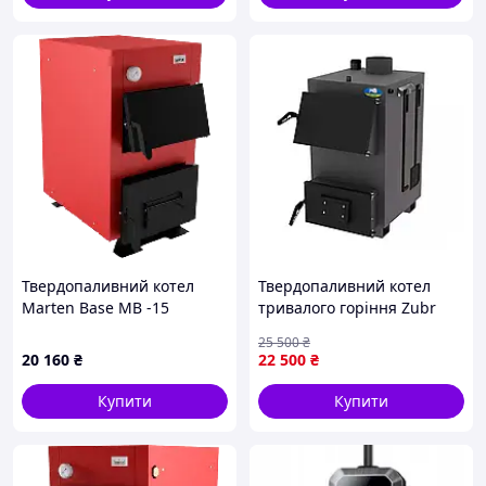
Твердопаливний котел
Твердопаливний котел
Marten Base MB -15
тривалого горіння Zubr
Classic 10 кВт на дровах,
25 500
₴
дров'яний котел опалення
20 160
₴
22 500
₴
на твердому паливі для
дому
Купити
Купити