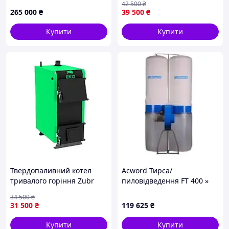
42 500
₴
твердопаливний 200 кВт
дров'яний котел опалення
265 000
₴
39 500
₴
на твердому паливі для
дому
Купити
Купити
Твердопаливний котел
Acword Тирса/
тривалого горіння Zubr
пиловідведення FT 400 »
Eko 12 кВт на дровах,
34 500
₴
дров'яний котел опалення
31 500
₴
119 625
₴
на твердому паливі для
дому
Купити
Купити