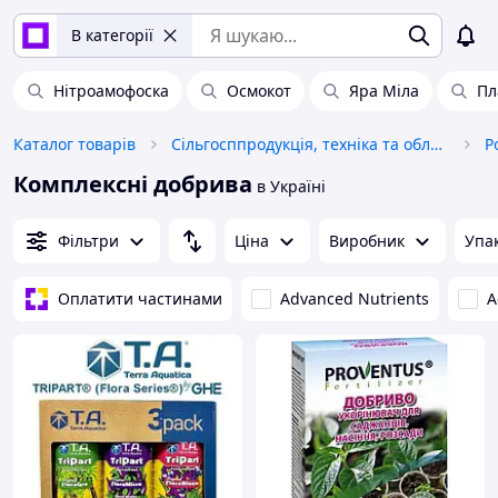
В категорії
Нітроамофоска
Осмокот
Яра Міла
Пл
Каталог товарів
Сільгосппродукція, техніка та обладнання
Р
Комплексні добрива
в Україні
Фільтри
Ціна
Виробник
Упа
Оплатити частинами
Advanced Nutrients
A