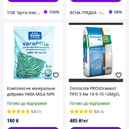
100%
98%
ТОВ "Арта-Хімгруп"
ЯСНА ГРЯДКА - інтернет-магазин якісного насіння овочів та квітів
Комплексне мінеральне
Osmocote PRO\Осмокот
добриво YARA MILA NPK
ПРО 5-6м 19-9-10 +2MgO,
16:16:16 (3 кг)
1kg
Готово до відправки
Готово до відправки
5.0
(5)
5.0
(6)
180
₴
485
₴/кг