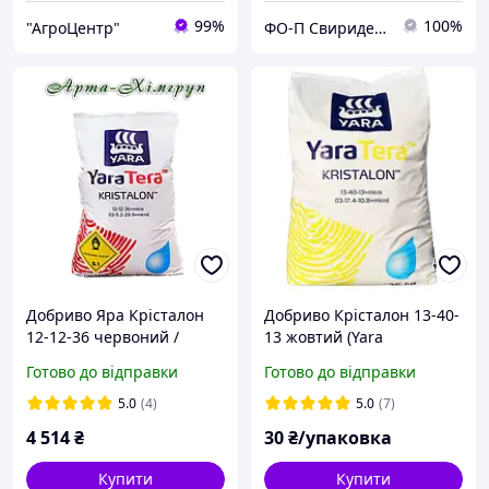
99%
100%
"АгроЦентр"
ФО-П Свириденко С. Л.
Добриво Яра Крісталон
Добриво Крісталон 13-40-
12-12-36 червоний /
13 жовтий (Yara
Добриво KRISTALON 12-
Нідерланди) 50 гр
Готово до відправки
Готово до відправки
12-36 RED (25 кг)
5.0
(4)
5.0
(7)
4 514
₴
30
₴/упаковка
Купити
Купити