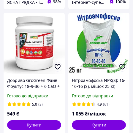
98%
100%
ЯСНА ГРЯДКА - інтернет-магазин якісного насіння овочів та квітів
Інтернет-супермаркет 7 СОТОК
Добриво GroGreen Файв
Нітроамофоска NPK(S): 16-
Фруктус 18-9-36 + 6 CaO +
16-16 (S), мішок 25 кг,
3 MgO + TE 1 кг Lima
мінеральне добриво
Готово до відправки
Готово до відправки
Бельгія
5.0
(3)
4.9
(61)
549
₴
1 055
₴/мішок
Купити
Купити