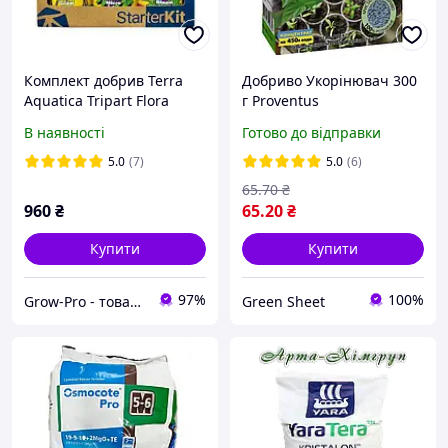
Комплект добрив Terra
Добриво Укорінювач 300
Aquatica Tripart Flora
г Proventus
Series HW
В наявності
Готово до відправки
5.0
(7)
5.0
(6)
65
.70
₴
960
₴
65
.20
₴
Купити
Купити
97%
100%
Grow-Pro - товари для рослинництва та гідропоніки
Green Sheet