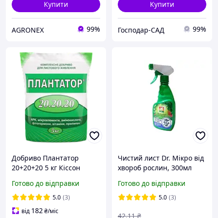
Купити
Купити
99%
99%
AGRONEX
Господар-САД
Добриво Плантатор
Чистий лист Dr. Мікро від
20+20+20 5 кг Кіссон
хвороб рослин, 300мл
Україна
Готово до відправки
Готово до відправки
5.0
(3)
5.0
(3)
182
від
₴
/міс
42
.11
₴