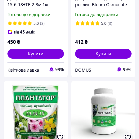
15-6-18+ТЕ 2-3м 1кг
рослин Bloom Osmocote
власна фасовка
Готово до відправки
Готово до відправки
5.0
(3)
5.0
(3)
45
від
₴
/міс
450
₴
412
₴
Купити
Купити
99%
99%
Квіткова лавка
DOMUS