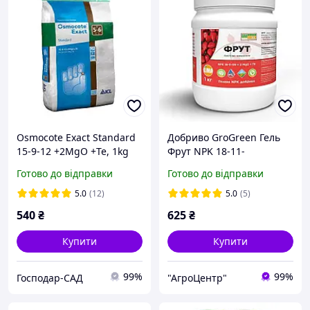
Osmocote Exact Standard
Добриво GroGreen Гель
15-9-12 +2MgO +Te, 1kg
Фрут NPK 18-11-
59+2MgO+TE 1 кг Lima
Готово до відправки
Готово до відправки
Бельгія
5.0
(12)
5.0
(5)
540
₴
625
₴
Купити
Купити
99%
99%
Господар-САД
"АгроЦентр"