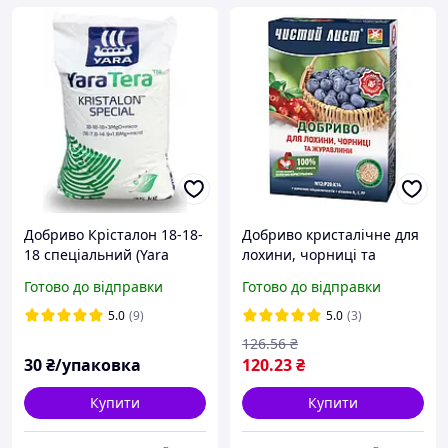
Добриво Крісталон 18-18-
Добриво кристалічне для
18 спеціальний (Yara
лохини, чорниці та
Нідерланди) 50 гр
журавлини, 900г
Готово до відправки
Готово до відправки
5.0
(9)
5.0
(3)
126
.56
₴
30
₴/упаковка
120
.23
₴
Купити
Купити