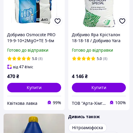
Добриво Osmocote PRO
Добриво Яра Крісталон
19-9-10+2MgO+TE 5-6м
18-18-18 / Добриво Yara
1кг власна фасовка
KRISTALON 18-18-18
Готово до відправки
Готово до відправки
SPECIAL (25 кг)
5.0
(8)
5.0
(8)
47
від
₴
/міс
470
₴
4 146
₴
Купити
Купити
99%
100%
Квіткова лавка
ТОВ "Арта-Хімгруп"
Дивись також
Нітроамофоска