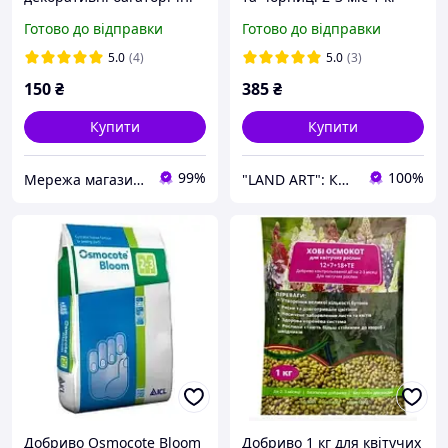
рослини) Super Scandic 1
NPK 16+09+15 Добриво
Готово до відправки
Готово до відправки
кг. Зміцнення імунітету та
гранульоване комплексне
зниження
5.0
(4)
5.0
(3)
захворюваності
150
₴
385
₴
Купити
Купити
99%
100%
Мережа магазинів "Садочок"
"LAND ART": Корисні товари для вашого будинку та саду!
Добриво Osmocote Bloom
Добриво 1 кг для квітучих