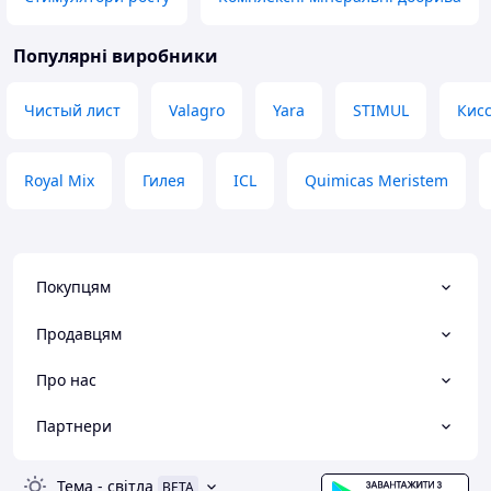
жодних пошкоджень при
транспортуванні. Покупка
залишила дійсно приємне
Популярні виробники
враження, рекомендую продавця.
Переваги
Чистый лист
Valagro
Yara
STIMUL
Кис
Якість товару, оригінальна
упаковка, швидке та приємне
обслугвування.
Royal Mix
Гилея
ICL
Quimicas Meristem
Недоліки
Таких наразі немає
Покупцям
Продавцям
Про нас
Партнери
Тема
-
світла
BETA