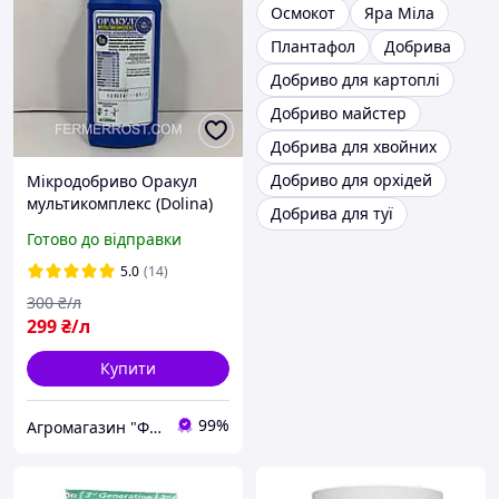
Осмокот
Яра Міла
Плантафол
Добрива
Добриво для картоплі
Добриво майстер
Добрива для хвойних
Добриво для орхідей
Мікродобриво Оракул
мультикомплекс (Dolina)
Добрива для туї
1л
Готово до відправки
5.0
(14)
300
₴/л
299
₴/л
Купити
99%
Агромагазин "ФермерРОСТ"