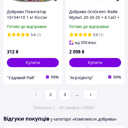
Добриво Плантатор
Добриво GroGreen Файв
10+54+10 1 кг Кіссон
Мульті 20-20-20 + 6 CaO +
Україна
3 MgO + TE 5 кг Lima
Готово до відправки
Готово до відправки
Бельгія
5.0
(2)
5.0
(2)
350
від
₴
/міс
312
₴
2 098
₴
Купити
Купити
99%
99%
"Садовий Рай"
"АгроЦентр"
1
2
3
...
Показано 1 - 29 товарів з 9000+
Відгуки покупців
у категорії «Комплексні добрива»