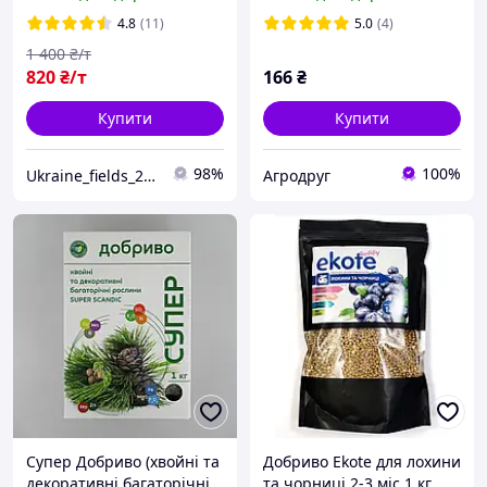
багаторічних рослин (1
кг), Фінляндія
4.8
(11)
5.0
(4)
1 400
₴/т
820
₴/т
166
₴
Купити
Купити
98%
100%
Ukraine_fields_2024
Агродруг
Супер Добриво (хвойні та
Добриво Ekote для лохини
декоративні багаторічні
та чорниці 2-3 міс 1 кг