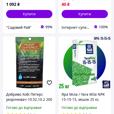
1 092
₴
40
₴
Купити
Купити
99%
100%
"Садовий Рай"
Інтернет-супермаркет 7 СОТОК
Добриво Хобі Петерс
Яра Міла / Yara Mila NPK
укорінювач 10.52.10.2 200
15-15-15, мішок 25 кг,
г
мінеральне добриво
Готово до відправки
Готово до відправки
Нітроамофоска