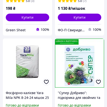
5.0
(3)
5.0
(7)
198
₴
1 130
₴/мішок
Купити
Купити
100%
100%
Green Sheet
ФО-П Свириденко С. Л.
Фосфорно-калієве Yara
"Супер Добриво":
Mila NPK 8-24-24 мішок 25
підкормка для хвойних та
кг
декоративних
Готово до відправки
Готово до відправки