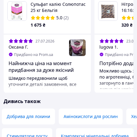
Сульфат калію Солюпотас
Нітроа
25 кг Бельгія
16:16:
5.0
(2)
1 675
₴
320
₴
27.07.2026
23.07
Оксана Г.
lugova 1.
+
2
Придбано на Prom.ua
Придбано на Pro
Найнижча ціна на момент
Потрібно додат
придбання за дуже якісний
Можливо щось з
товар.
по агротехніці, б
Швидко передзвонили щоб
загорнуто в ганч
уточнити деталі замовення, все
липня під корінь
було у наявності та відповідало
яблука фундук тр
опису. Відправили ще навіть до
Дивись також
груші та аґрус ре
оплати, хоча й замовляли без
Абрикос та персик
післяплати при отримані.
нові прирости.
Оригінальну упаковку від
Добрива для лохини
Амінокислоти для рослин
Хе
виробника (пластиковий мішок)
захистили додадково поклавши в
міцну картонну коробку, тому
Стимулятори росту
Комплексні мінеральні добрива