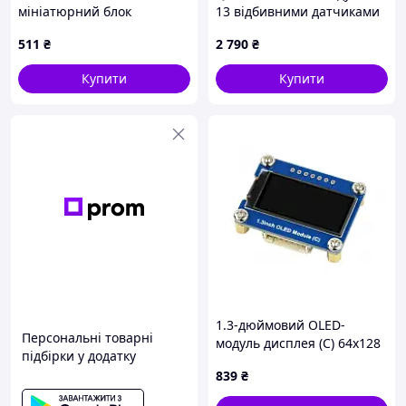
мініатюрний блок
13 відбивними датчиками
живлення 15 В. Набір для
з RC (цифровим) виходом
511
₴
2 790
₴
самостійного монтажу
Купити
Купити
1.3-дюймовий OLED-
Персональні товарні
модуль дисплея (C) 64x128
підбірки у додатку
- Waveshare 18179
839
₴