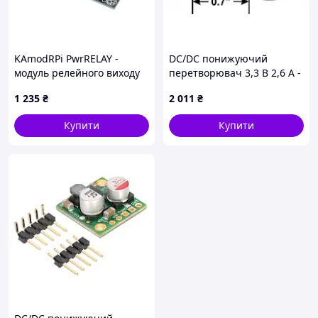
KAmodRPi PwrRELAY -
DC/DC понижуючий
модуль релейного виходу
перетворювач 3,3 В 2,6 А -
для комп'ютерів Raspberry
D24V22F3
1 235
₴
2 011
₴
Pi 4B/3B+/3/2/+
Купити
Купити