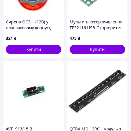
Сирена ОСЗ-1 (12В) у
Мультиплексор живлення
пластиковому корпусі,
TPS2116 USB-C (пріоритет
зовнішня світлозвукова,
USB) - Pololu 3728
321
₴
475
₴
100 дБ, 70 х 45 х 90мм
Купити
Купити
AVT1913/15 B -
QTRX-MD-13RC - модуль з