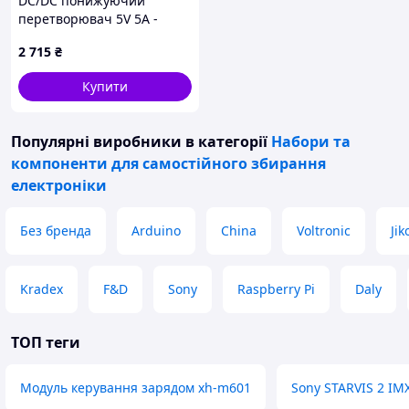
DC/DC понижуючий
перетворювач 5V 5A -
D24V50F5
2 715
₴
Купити
Популярні виробники
в категорії
Набори та
компоненти для самостійного збирання
електроніки
Без бренда
Arduino
China
Voltronic
Ji
Kradex
F&D
Sony
Raspberry Pi
Daly
ТОП теги
Модуль керування зарядом xh-m601
Sony STARVIS 2 IM