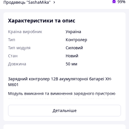
99%
Продавець "SashaMika"
Характеристики та опис
Країна виробник
Україна
Тип
Контролер
Тип модуля
Силовий
Стан
Новий
Довжина
50 мм
Зарядний контролер 12В акумуляторної батареї XH-
M601
Модуль вмикання та вимкнення зарядного пристрою
по досягненню заданих рівнів напруги для контролю
заряду автомобільного 12 вольтового акумулятора.
Детальніше
Контролер призначений для автоматичного
увімкнення/вимкнення автомобільного зарядного
пристрою, у разі досягнення напруги на акумуляторній