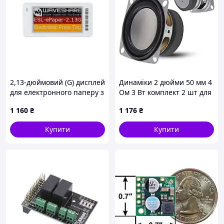
2,13-дюймовий (G) дисплей
Динаміки 2 дюйми 50 мм 4
для електронного паперу з
Ом 3 Вт комплект 2 шт для
Bluetooth 250×122 -
Arduino ESP32 Raspberry Pi
1 160
₴
1 176
₴
Waveshare 29533
DIY акустики
Купити
Купити