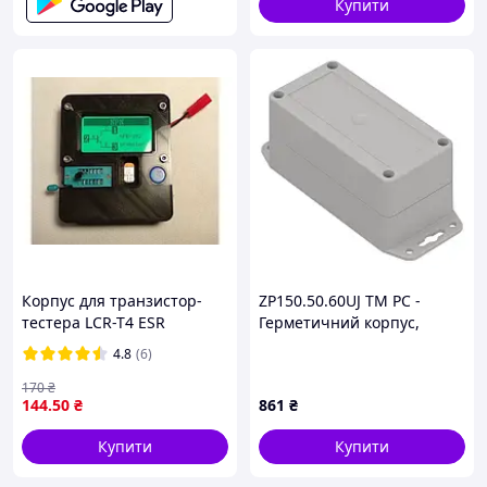
Купити
Корпус для транзистор-
ZP150.50.60UJ TM PC -
тестера LCR-T4 ESR
Герметичний корпус,
світло-сірий, з латунними
4.8
(6)
вушками та втулками,
Kradex
170
₴
144
.50
₴
861
₴
Купити
Купити