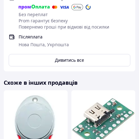
Регулювання потенціометрами: RP2, RP1
Розміри: 50x32x18мм
Без переплат
Prom гарантує безпеку
Повернемо гроші при відмові від посилки
Післяплата
Нова Пошта, Укрпошта
Дивитись все
Схоже в інших продавців