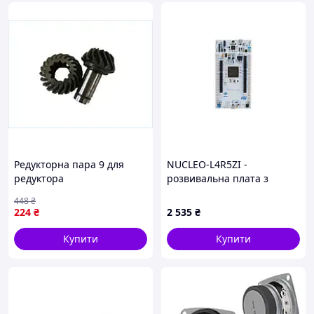
Редукторна пара 9 для
NUCLEO-L4R5ZI -
редуктора
розвивальна плата з
високоефективне
мікроконтролером серії
448
₴
передавання потужності
STM32L4+
224
₴
2 535
₴
для промислових машин
Купити
Купити