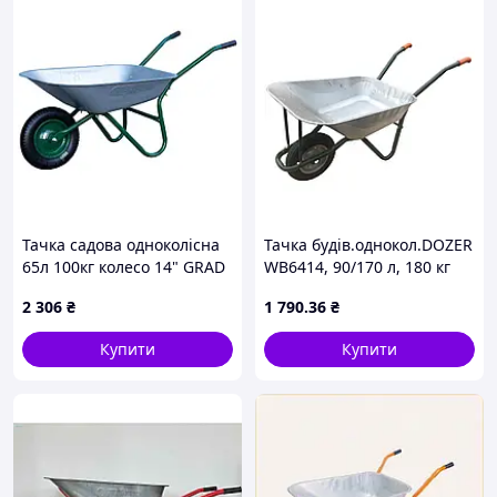
Тачка садова одноколісна
Тачка будів.однокол.DOZER
65л 100кг колесо 14" GRAD
WB6414, 90/170 л, 180 кг
(5055785)
2 306
₴
1 790
.36
₴
Купити
Купити