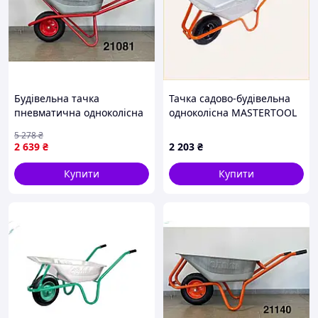
Будівельна тачка
Тачка садово-будівельна
пневматична одноколісна
одноколісна MASTERTOOL
90 л для перевезення
100 л 180 кг 79-9852,
5 278
₴
вантажів до 180 кг
72335A2C6
2 639
₴
2 203
₴
Купити
Купити