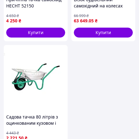
HECHT 52150
самохідний на колесах
GTM T30(300кг/бенз.7к.с)
4 650
₴
66 999
₴
4 250
₴
63 649
.05
₴
Купити
Купити
Садова тачка 80 літрів з
оцинкованим кузовом і
зеленою рамою для
4 443
₴
транспортування вантажів
2 221
.50
₴