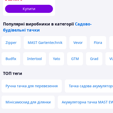
до 120 кг
Купити
Популярні виробники
в категорії
Садово-
будівельні тачки
Zipper
MAST Gartentechnik
Vevor
Flora
Budfix
Intertool
Yato
GTM
Grad
V
ТОП теги
Ручна тачка для перевезення
Тачка садова акумулятор
Мінісамоскид для ділянки
Акумуляторна тачка MAST E