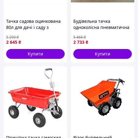
Тачка садова оцинкована
Будівельна тачка
80л для дачі і саду з
одноколісна пневматична
пневматичним колесом
для транспортування
5 290
₴
5 466
₴
120кг зелена рама
вантажів до 180 кг об'єм 90
2 645
₴
2 733
₴
л ТМ ОЛІМП
Купити
Купити
Причіпна тачка самоскид
Візок будівельний