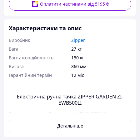
Оплатити частинами від 5195 ₴
Характеристики та опис
Виробник
Zipper
Вага
27 кг
Вантажопідйомність
150 кг
Висота
860 мм
Гарантійний термін
12 міс
Електрична ручна тачка ZIPPER GARDEN ZI-
EWB500LI
Електрична тачка Zipper моделі ZI-EWB500LI — це
ідеальне обладнання для перевезення всіх видів
Детальніше
сміття, сипких матеріалів і т. д. по дому, у дворі, у саду,
на будівництві або на фермі.