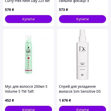
Curly Plex Next Day 225 мл
сильної фіксації з
(7750075066793)
термозахистом Exclusive
579
₴
573
₴
play2up Adrenaline Hair Gel
400 мл
Купити
Купити
Мус для волосся 200мл 5
Спрей для укладання
Volume 5 ТМ Taft
волосся Sim Sensitive DS
Blow Out Spray 200 мл
452
₴
1 676
₴
Купити
Купити