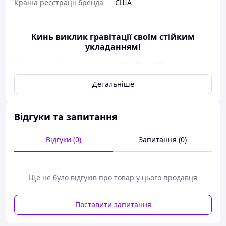
Країна реєстрації бренда
США
Кинь виклик гравітації своїм стійким
укладанням!
Використовуй лак для волосся Hard Head™ для
безкомпромісно довгої супер сильної фіксації. Миттєво
Детальніше
висихає, надаючи волоссю природний блиск.
Універсальний: відмінно підійде для волосся будь-якого
типу та довжини. Надійно фіксує будь-яку зачіску.
Відгуки та запитання
Підходить для волосся будь-якої довжини та текстури.
Миттєво висихає, не залишає слідів. Посилює
Відгуки (0)
Запитання (0)
природний блиск волосся.
Ще не було відгуків про товар у цього продавця
Поставити запитання