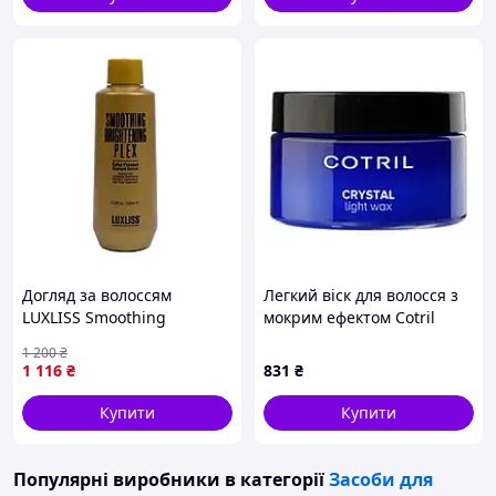
Догляд за волоссям
Легкий віск для волосся з
LUXLISS Smoothing
мокрим ефектом Cotril
Brightening Plex, 100 мл
Styling Crystal light Wax
1 200
₴
100 мл
1 116
₴
831
₴
Купити
Купити
Популярні виробники
в категорії
Засоби для