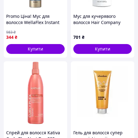
Promo Ціна! Мус для
Мус для кучерявого
волосся WellaFlex Instant
волосся Hair Company
Volume 3 200 мл
Inimitable Style Creative
983
₴
(8699568541425/4064666594071)
Inspiration Twist N'Curl
344
₴
701
₴
- тільки на ZaGrosh.com.ua
Curling Foam 100 мл
Купити
Купити
Спрей для волосся Kativa
Гель для волосся супер