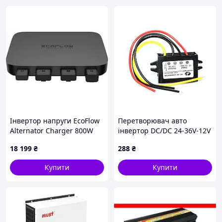
Максимальна напруга
80
холостого ходу, В
Максимальна
3000
потужність, Вт
Робоча напруга, В
30 - 40
Максимальний струм
50
заряду від мережі, А
Максимальний струм
40
заряду від сонця, А
Інвертор напруги EcoFlow
Перетворювач авто
Максимальний струм
Alternator Charger 800W
інвертор DC/DC 24-36V-12V
20 / 30
заряду, А
(EFAlternatorCharger-EU)
1A, IP67, 12W
18 199
₴
288
₴
Купити
Купити