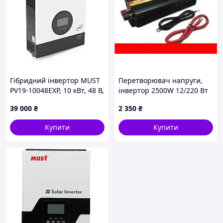
Гібридний інвертор MUST
Перетворювач напруги,
PV19-10048EXP, 10 кВт, 48 В,
інвертор 2500W 12/220 Вт
струм заряду 150 А,
39 000
₴
2 350
₴
однофазний, 90 450 В, 2-
MPPT, PV 450 В. 425 × 527 ×
Купити
Купити
145