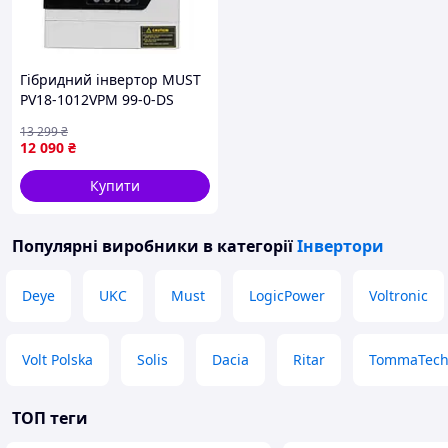
Гібридний інвертор MUST
PV18-1012VPM 99-0-DS
13 299
₴
12 090
₴
Купити
Популярні виробники
в категорії
Інвертори
Deye
UKC
Must
LogicPower
Voltronic
Volt Polska
Solis
Dacia
Ritar
TommaTec
ТОП теги