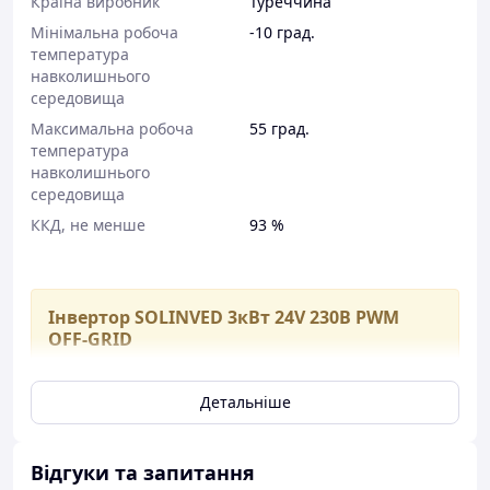
Країна виробник
Туреччина
Мінімальна робоча
-10 град.
температура
навколишнього
середовища
Максимальна робоча
55 град.
температура
навколишнього
середовища
ККД, не менше
93 %
Інвертор SOLINVED 3кВт 24V 230В PWM
OFF-GRID
Інвертор - пристрій для перетворення постійного
Детальніше
струму в змінний, або зміни частоти змінного
струму. Інвертор SOLINVED 3кВт 24V 230В PWM OFF-
GRID вміє підмішувати енергію сонця в режимі он-лайн
Відгуки та запитання
до мережі, може працювати в системах з продажем