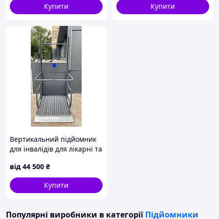
підйому 100 мм,
Купити
Купити
максимальна
Вертикальний підйомник
для інвалідів для лікарні та
поліклініки
від
44 500
₴
Купити
Популярні виробники
в категорії
Підйомники