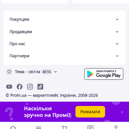
Покупцям
Продавцям
Про нас
Партнери
Тема
-
світла
BETA
© Prom.ua — маркетплейс України, 2008-2026
Наскільки
Розказати
зручно на Промі?