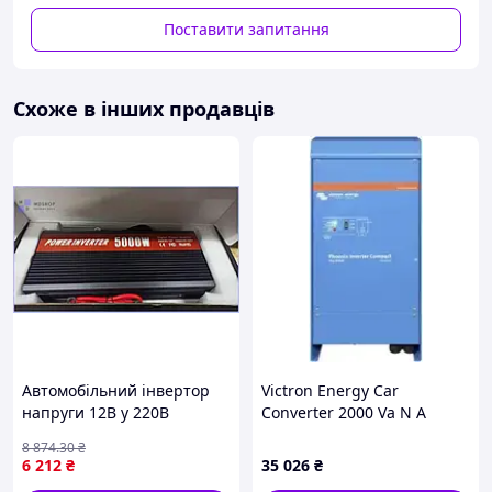
Поставити запитання
Синусоїдальна форма вихідної напруги 230 В.
Вбудований MPPT контролер сонячної зарядки.
Регулювання сил зарядного струму.
Схоже в інших продавців
Вибирайте пріоритет харчування від мережі/
від сонячних батарей через ЖК Інтерфейс.
Можливість живлення як від електромережі, так
і від електрогенератора.
Автоматичне відновлення живлення від
електромережі під час відновлення мережевого
напруження.
Захист від перевтоми та короткого замикання.
Інтелектуальний заряд для оптимізації
продуктивності акумулятора.
Функція холодного старту.
Автомобільний інвертор
Victron Energy Car
напруги 12В у 220В
Converter 2000 Va N A
потужністю 5000Вт
8 874
.30
₴
перетворювач постійного
6 212
₴
35 026
₴
струму в змінний МШоп1