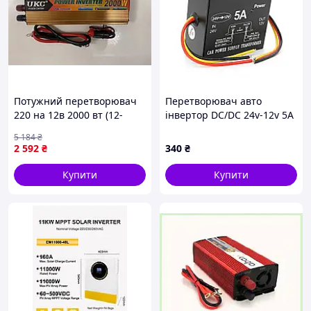
Потужний перетворювач
Перетворювач авто
220 на 12в 2000 вт (12-
інвертор DC/DC 24v-12v 5A
220В), Інвертор
GS-D105 pelican
5 184
₴
перетворювач з 12 вольт
2 592
₴
340
₴
на 220в від акумулятора,
CQS
Купити
Купити