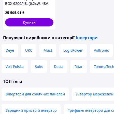
BOX 6200/48, (6,2кW, 48V,
100A, Wi-FI)
25 505
.91
₴
Купити
Популярні виробники
в категорії
Інвертори
Deye
UKC
Must
LogicPower
Voltronic
Volt Polska
Solis
Dacia
Ritar
TommaTec
ТОП теги
Інвертори для сонячних панелей
Інвертор мережевий 
Зарядний пристрій інвертор
Трифазні інвертори для с