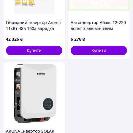
Гібридний інвертор Anenji
Автоінвертор Абакс 12-220
11кВт 48в 160a зарядка
вольт з алюмінієвим
корпусом, 851T4M78A7
42 326
₴
6 276
₴
Купити
Купити
ARUNA Інвертор SOLAR