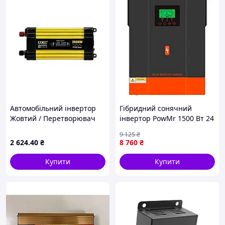
потужність
Стан
Новий
Автомобільний інвертор
Гібридний сонячний
Жовтий / Перетворювач
інвертор PowMr 1500 Вт 24
напруги з 12-220V, 2000Вт,
В MPPT (POW-HVM1.5K-24
9 125
₴
2хUSB від PandaToys
В, Max CH 80A, AC 40A)
2 624
.40
₴
8 760
₴
Купити
Купити