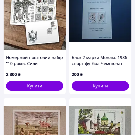
Номерний поштовий набір
Блок 2 марки Монако 1986
"10 років. Сили
спорт футбол Чемпіонат
спеціальних операцій ЗСУ"
Світу Мехіко MNH КЦ 5.5 $
2 300
₴
200
₴
(9 марок), Власна марка,
по фото
2026
Купити
Купити