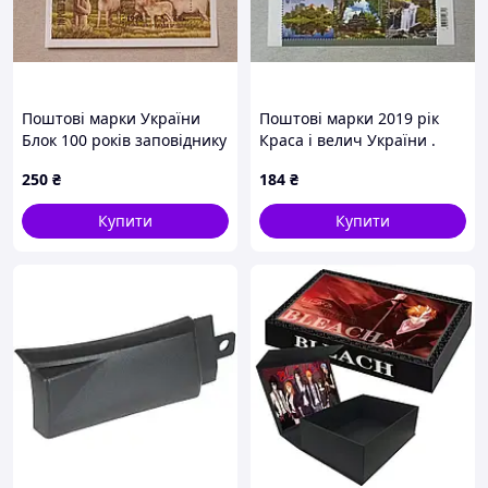
Поштові марки України
Поштові марки 2019 рік
Блок 100 років заповіднику
Краса і велич України .
асканія-нова 1998 рік
Львівська область .
250
₴
184
₴
Купити
Купити