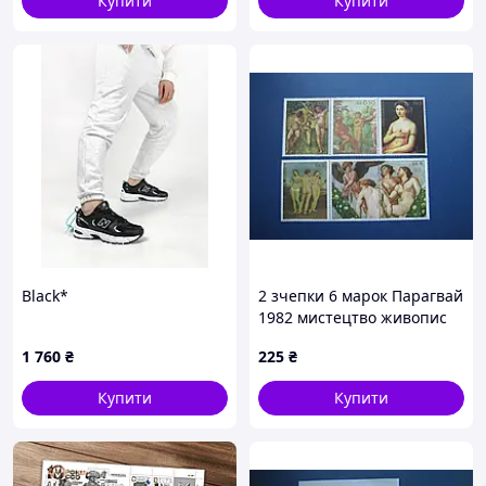
Купити
Купити
Black*
2 зчепки 6 марок Парагвай
1982 мистецтво живопис
Ню Рафаель MNH
1 760
₴
225
₴
Купити
Купити