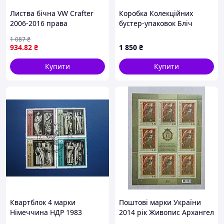
Листва бічна VW Crafter
Коробка Колекційних
2006-2016 права
бустер-упаковок Бліч
Bleach CB B 03
1 087
₴
934
.82
₴
1 850
₴
Купити
Купити
Квартблок 4 марки
Поштові марки України
Німеччина НДР 1983
2014 рік Живопис Архангел
мистецтво скульптура
Гавриїл. Скарби музеїв