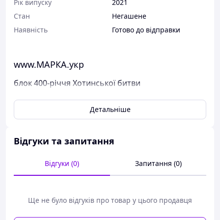
Рік випуску
2021
Стан
Негашене
Наявність
Готово до відправки
www.МАРКА.укр
блок 400-річчя Хотинської битви
Поштові марки України
Детальніше
Марка була випущена в обіг 2 вересня 2021 р.
У каталог ця марка занесена під номером N 1945 (b190).
Відгуки та запитання
Виставлені на продаж марки України чисті, у
відмінному стані, без будь-яких дефектів.
Відгуки (0)
Запитання (0)
Перед відправкою ми надійно упаковуємо марки у
щільний картон, щоб унеможливити пошкодження при
пересиланні.
Дивіться тут всі наявні марки Пошти України.
Ще не було відгуків про товар у цього продавця
Варіанти оплати: