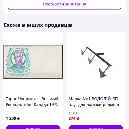
- Пром-оплата,
Поставити запитання
- Післяплата Нової Пошти;
- На картку банка;
- На розрахунковий рахунок ФОПа по IBAN;
Схоже в інших продавців
- Кредитною карткою Visa/Mastercard.
Варіанти доставки:
- Нова Пошта;
- Укрпошта.
Тарас Чупринка - Восьмий
Марка No1 ВОДОЛІЙ-ЯП
Рік Боротьби. Канада 1975
плуг для нарізки рядків в
рік. Поштовий конверт.
сільському господарстві
748
₴
металевий з полімерним
1 200
₴
374
₴
покриттям